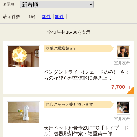
表示順
表示件数 │
15件
│
30件
│
60件
│
全49件中 16-30を表示
簡単に模様替え♪
室井友希
ペンダントライト(シェードのみ)－さく
らの花びらが立体的に浮き上...
7,700
円
お心にそっと寄り添います
室井友希
犬用ペットお骨壷ZUTTO【トイプード
ル】磁器彫刻作家・福重英一郎