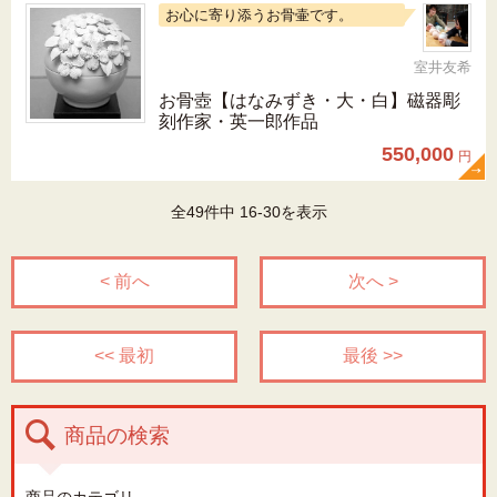
お心に寄り添うお骨壷です。
室井友希
お骨壺【はなみずき・大・白】磁器彫
刻作家・英一郎作品
550,000
円
全49件中 16-30を表示
< 前へ
次へ >
<< 最初
最後 >>
商品の検索