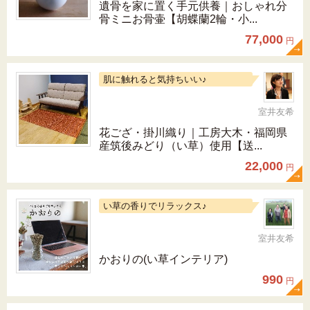
遺骨を家に置く手元供養｜おしゃれ分
骨ミニお骨壷【胡蝶蘭2輪・小...
77,000
円
肌に触れると気持ちいい♪
室井友希
花ござ・掛川織り｜工房大木・福岡県
産筑後みどり（い草）使用【送...
22,000
円
い草の香りでリラックス♪
室井友希
かおりの(い草インテリア)
990
円