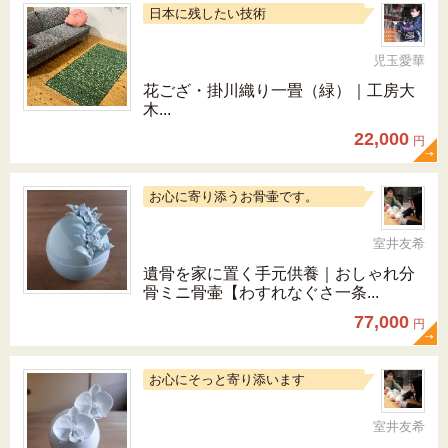
日本に残したい技術
児玉愛華
花ござ・掛川織り一畳（緑）｜工房大
木...
22,000
円
お心に寄り添うお骨壷です。
室井友希
遺骨を家に置く手元供養｜おしゃれ分
骨ミニ骨壷【わすれなぐさ一条...
77,000
円
お心にそっと寄り添います
室井友希