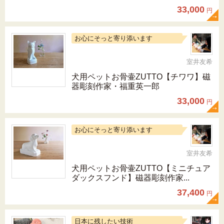
33,000
円
お心にそっと寄り添います
室井友希
犬用ペットお骨壷ZUTTO【チワワ】磁
器彫刻作家・福重英一郎
33,000
円
お心にそっと寄り添います
室井友希
犬用ペットお骨壷ZUTTO【ミニチュア
ダックスフンド】磁器彫刻作家...
37,400
円
日本に残したい技術