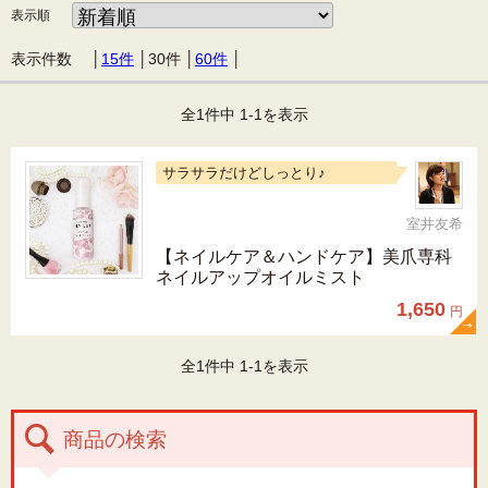
表示順
表示件数 │
15件
│
30件
│
60件
│
全1件中 1-1を表示
サラサラだけどしっとり♪
室井友希
【ネイルケア＆ハンドケア】美爪専科
ネイルアップオイルミスト
1,650
円
全1件中 1-1を表示
商品の検索