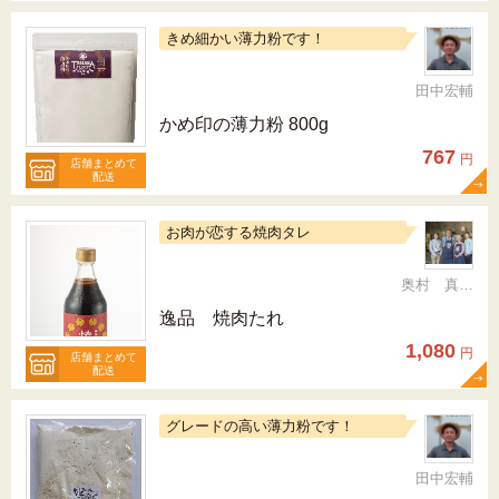
きめ細かい薄力粉です！
田中宏輔
かめ印の薄力粉 800g
767
円
店舗まとめて
配送
お肉が恋する焼肉タレ
奥村 真（ちか）
逸品 焼肉たれ
1,080
円
店舗まとめて
配送
グレードの高い薄力粉です！
田中宏輔