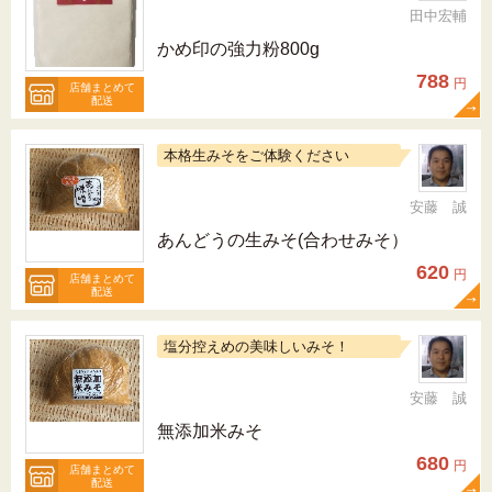
田中宏輔
かめ印の強力粉800g
788
円
店舗まとめて
配送
本格生みそをご体験ください
安藤 誠
あんどうの生みそ(合わせみそ）
620
円
店舗まとめて
配送
塩分控えめの美味しいみそ！
安藤 誠
無添加米みそ
680
円
店舗まとめて
配送