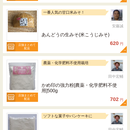
一番人気の甘口米みそ！
安藤誠
あんどうの生みそ(米こうじみそ)
620
円
店舗まとめて
配送
農薬・化学肥料不使用栽培
田中宏輔
かめ印の強力粉[農薬・化学肥料不使
用]500g
店舗まとめて
702
配送
円
ソフトな菓子やパンケーキに
田中宏輔