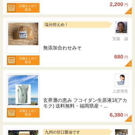
2,200
円
店舗まとめて
配送
塩分控えめ！
安藤 誠
無添加合わせみそ
680
円
店舗まとめて
配送
上原博美
玄界灘の恵み フコイダン生原液1ℓ(アカ
モク) 送料無料・福岡県産・...
店舗まとめて
6,380
配送
円
九州の甘口醤油です