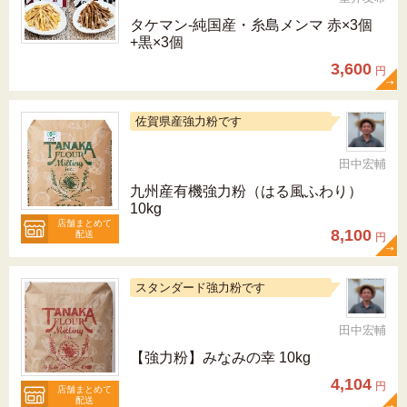
タケマン-純国産・糸島メンマ 赤×3個
+黒×3個
3,600
円
佐賀県産強力粉です
田中宏輔
九州産有機強力粉（はる風ふわり）
10kg
店舗まとめて
8,100
配送
円
スタンダード強力粉です
田中宏輔
【強力粉】みなみの幸 10kg
4,104
円
店舗まとめて
配送