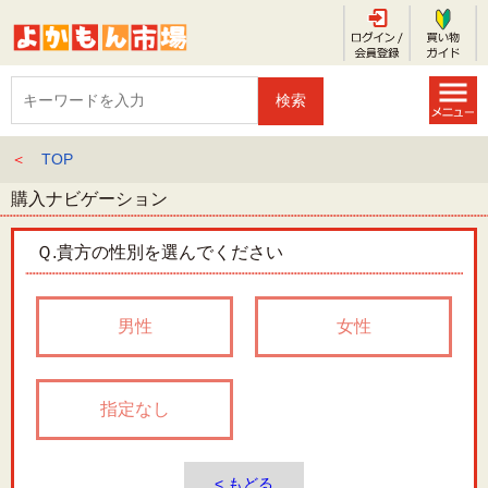
＜
TOP
購入ナビゲーション
Ｑ.
貴方の性別を選んでください
男性
女性
指定なし
< もどる