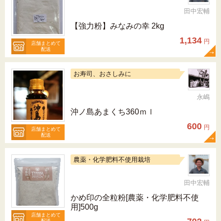
田中宏輔
【強力粉】みなみの幸 2kg
1,134
円
店舗まとめて
配送
お寿司、おさしみに
永嶋
沖ノ島あまくち360ｍｌ
600
円
店舗まとめて
配送
農薬・化学肥料不使用栽培
田中宏輔
かめ印の全粒粉[農薬・化学肥料不使
用]500g
店舗まとめて
配送