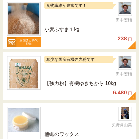
食物繊維が豊富です！
田中宏輔
小麦ふすま１kg
238
円
店舗まとめて
配送
希少な国産有機強力粉です
田中宏輔
【強力粉】有機ゆきちから 10kg
6,480
円
矢野眞由美
櫨蝋のワックス