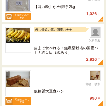
【薄力粉】かめ特特 2kg
1,026
円
店舗まとめて
配送
希少価値の高い国産バナナ
立石美和
皮まで食べれる！無農薬栽培の国産バ
ナナ約１㎏（訳あり）
2,916
円
岩橋 敏和
低糖質大豆食パン
990
円
店舗まとめて
配送