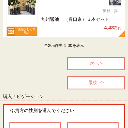
奥村 真（ちか）
九州醤油 （旨口京）６本セット
4,482
円
店舗まとめて
配送
全205件中 1-30を表示
次へ >
最後 >>
購入ナビゲーション
Ｑ.
貴方の性別を選んでください