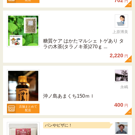
702
円
上原博美
糖質ケア はかたマルシェ トゲあり タ
ラの木茶(タラノキ茶)270ｇ ...
2,220
円
永嶋
沖ノ島あまくち150ｍｌ
400
円
店舗まとめて
配送
パンやピザに！