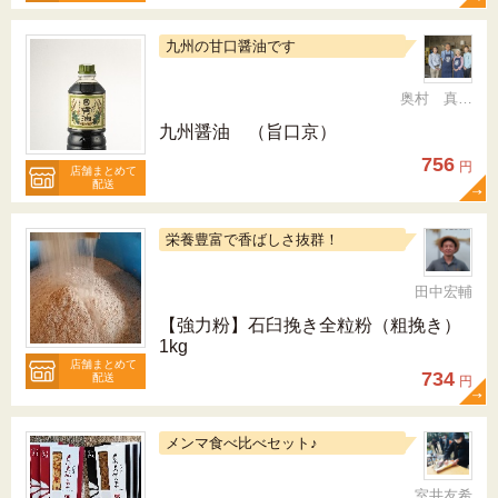
九州の甘口醤油です
奥村 真（ちか）
九州醤油 （旨口京）
756
円
店舗まとめて
配送
栄養豊富で香ばしさ抜群！
田中宏輔
【強力粉】石臼挽き全粒粉（粗挽き）
1kg
店舗まとめて
734
配送
円
メンマ食べ比べセット♪
室井友希