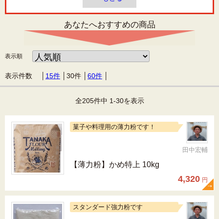
あなたへおすすめの商品
表示順
表示件数 │
15件
│
30件
│
60件
│
全205件中 1-30を表示
菓子や料理用の薄力粉です！
田中宏輔
【薄力粉】かめ特上 10kg
4,320
円
スタンダード強力粉です