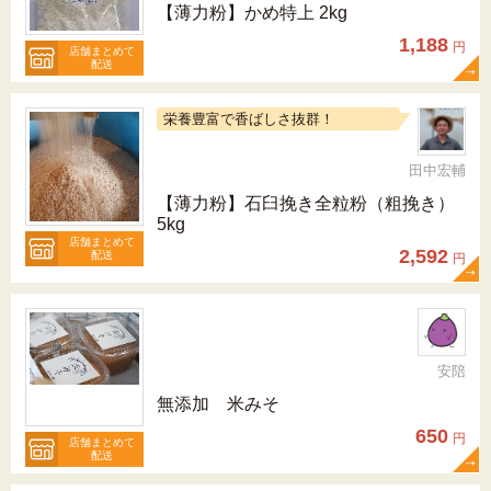
【薄力粉】かめ特上 2kg
1,188
円
店舗まとめて
配送
栄養豊富で香ばしさ抜群！
田中宏輔
【薄力粉】石臼挽き全粒粉（粗挽き）
5kg
店舗まとめて
2,592
配送
円
安陪
無添加 米みそ
650
円
店舗まとめて
配送