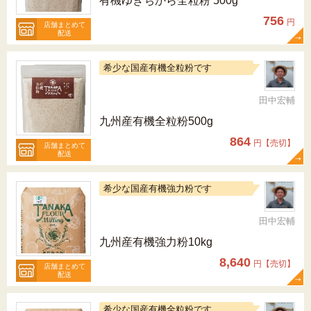
有機ゆきちから全粒粉 500g
756
円
店舗まとめて
配送
希少な国産有機全粒粉です
田中宏輔
九州産有機全粒粉500g
864
円【売切】
店舗まとめて
配送
希少な国産有機強力粉です
田中宏輔
九州産有機強力粉10kg
8,640
円【売切】
店舗まとめて
配送
希少な国産有機全粒粉です