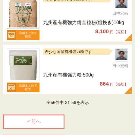
田中宏輔
九州産有機強力粉全粒粉(粗挽き)10kg
8,100
円【売切】
店舗まとめて
配送
希少な国産有機強力粉です
田中宏輔
九州産有機強力粉 500g
864
円【売切】
店舗まとめて
配送
全56件中 31-56を表示
< 前へ