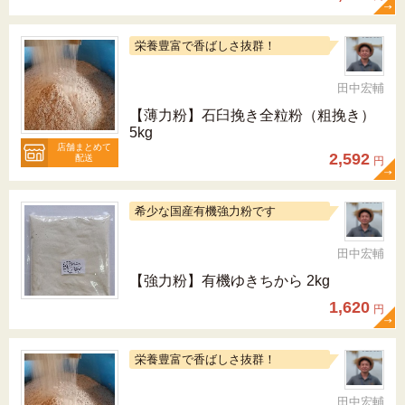
栄養豊富で香ばしさ抜群！
田中宏輔
【薄力粉】石臼挽き全粒粉（粗挽き）
5kg
店舗まとめて
2,592
配送
円
希少な国産有機強力粉です
田中宏輔
【強力粉】有機ゆきちから 2kg
1,620
円
栄養豊富で香ばしさ抜群！
田中宏輔