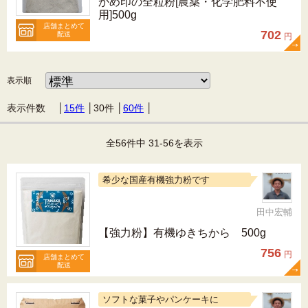
かめ印の全粒粉[農薬・化学肥料不使
用]500g
店舗まとめて
702
配送
円
表示順
表示件数 │
15件
│
30件
│
60件
│
全56件中 31-56を表示
希少な国産有機強力粉です
田中宏輔
【強力粉】有機ゆきちから 500g
756
円
店舗まとめて
配送
ソフトな菓子やパンケーキに