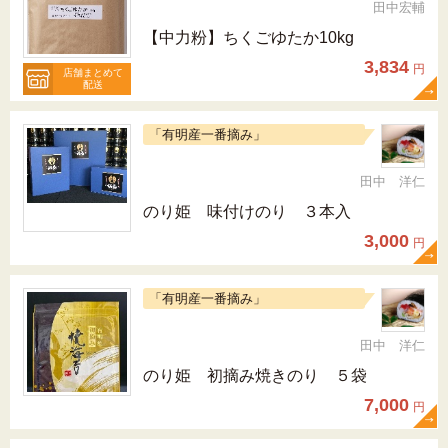
田中宏輔
【中力粉】ちくごゆたか10kg
3,834
円
店舗まとめて
配送
「有明産一番摘み」
田中 洋仁
のり姫 味付けのり ３本入
3,000
円
「有明産一番摘み」
田中 洋仁
のり姫 初摘み焼きのり ５袋
7,000
円