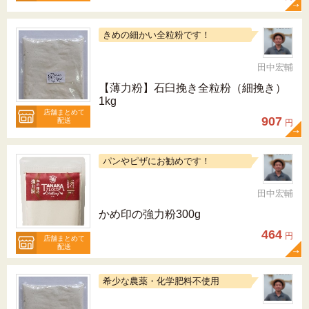
きめの細かい全粒粉です！
田中宏輔
【薄力粉】石臼挽き全粒粉（細挽き）
1kg
店舗まとめて
907
配送
円
パンやピザにお勧めです！
田中宏輔
かめ印の強力粉300g
464
円
店舗まとめて
配送
希少な農薬・化学肥料不使用