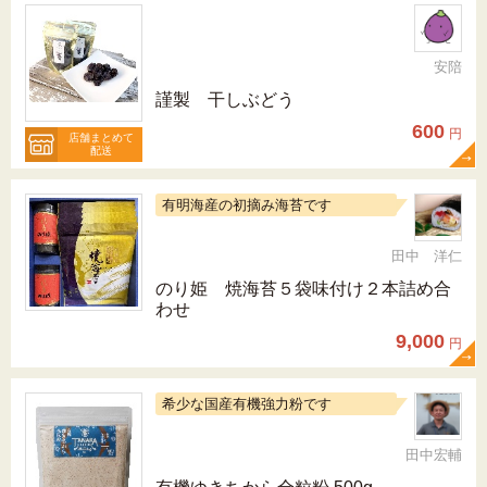
安陪
謹製 干しぶどう
600
円
店舗まとめて
配送
有明海産の初摘み海苔です
田中 洋仁
のり姫 焼海苔５袋味付け２本詰め合
わせ
9,000
円
希少な国産有機強力粉です
田中宏輔