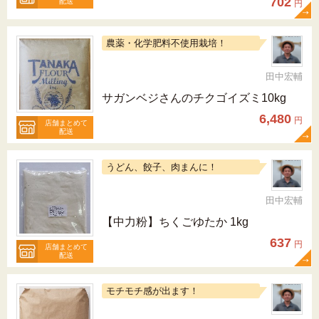
702
配送
円
農薬・化学肥料不使用栽培！
田中宏輔
サガンベジさんのチクゴイズミ10kg
6,480
円
店舗まとめて
配送
うどん、餃子、肉まんに！
田中宏輔
【中力粉】ちくごゆたか 1kg
637
円
店舗まとめて
配送
モチモチ感が出ます！