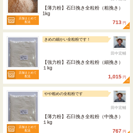
【薄力粉】石臼挽き全粒粉（粗挽き）
1kg
店舗まとめて
713
配送
円
きめの細かい全粒粉です！
田中宏輔
【強力粉】石臼挽き全粒粉（細挽き）
１kg
店舗まとめて
1,015
配送
円
やや粗めの全粒粉です
田中宏輔
【薄力粉】石臼挽き全粒粉（中挽き）
１kg
店舗まとめて
767
配送
円