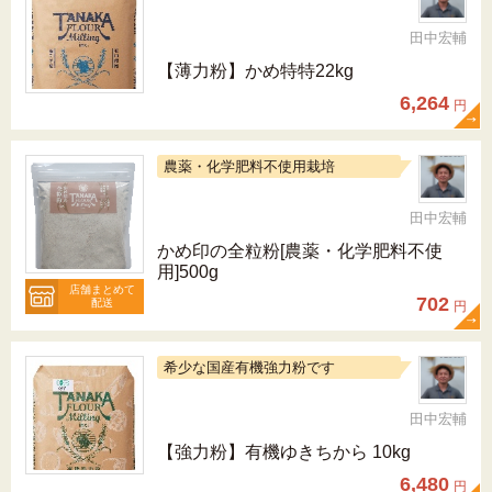
田中宏輔
【薄力粉】かめ特特22kg
6,264
円
農薬・化学肥料不使用栽培
田中宏輔
かめ印の全粒粉[農薬・化学肥料不使
用]500g
店舗まとめて
702
配送
円
希少な国産有機強力粉です
田中宏輔
【強力粉】有機ゆきちから 10kg
6,480
円