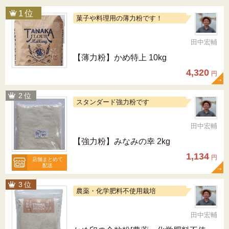
菓子や料理用の薄力粉です！
田中宏輔
【薄力粉】かめ特上 10kg
4,320
円
スタンダード強力粉です
田中宏輔
【強力粉】みなみの幸 2kg
1,134
円
店舗まとめて
配送
農薬・化学肥料不使用栽培
田中宏輔