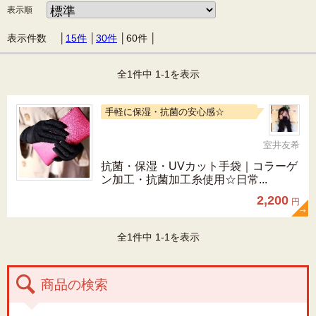
表示順
表示件数 │
15件
│
30件
│
60件
│
全1件中 1-1を表示
手軽に保湿・抗菌の安心感☆
室井友希
抗菌・保湿・UVカット手袋｜コラーゲ
ン加工・抗菌加工糸使用☆日常...
2,200
円
全1件中 1-1を表示
商品の検索