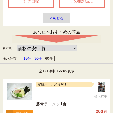
引き出物
その他お返し
< もどる
あなたへおすすめの商品
表示順
表示件数 │
15件
│
30件
│
60件
│
全171件中 1-60を表示
家庭用にもどうぞ！
梅尾京平
豚骨ラーメン1食
200
円
店舗まとめて