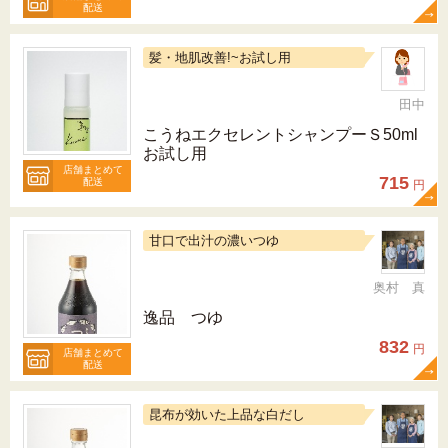
配送
髪・地肌改善!~お試し用
田中
こうねエクセレントシャンプーＳ50ml
お試し用
店舗まとめて
715
配送
円
甘口で出汁の濃いつゆ
奥村 真
逸品 つゆ
832
円
店舗まとめて
配送
昆布が効いた上品な白だし