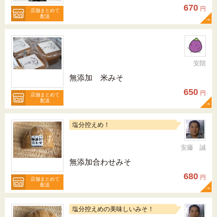
670
円
店舗まとめて
配送
安陪
無添加 米みそ
650
円
店舗まとめて
配送
塩分控えめ！
安藤 誠
無添加合わせみそ
680
円
店舗まとめて
配送
塩分控えめの美味しいみそ！