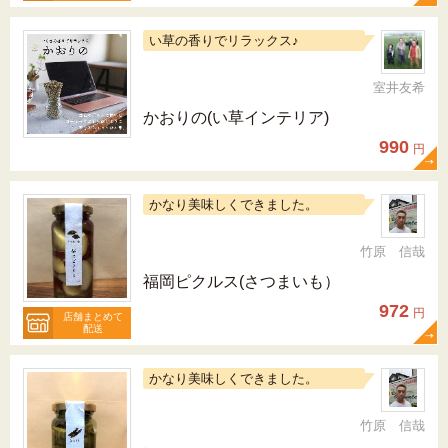
い草の香りでリラックス♪
室井友希
かおりの(い草インテリア)
990
円
かなり美味しくできました。
竹原 信哉
福岡ピクルス(さつまいも）
972
円
店舗まとめて
配送
かなり美味しくできました。
竹原 信哉