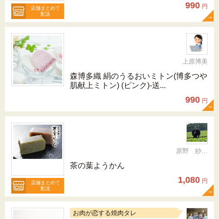
990
円
店舗まとめて
配送
上原博美
森博多織 絹のうるおいミトン(博多つや
肌献上ミトン) (ピンク)-送...
990
円
原野 紗矢香
茶の葉ようかん
1,080
円
店舗まとめて
配送
お肉が恋する焼肉タレ