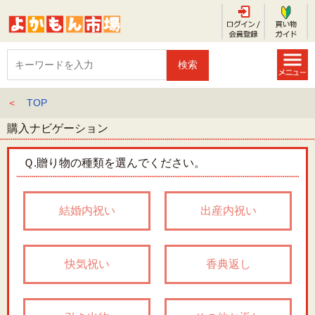
＜
TOP
購入ナビゲーション
Ｑ.
贈り物の種類を選んでください。
結婚内祝い
出産内祝い
快気祝い
香典返し