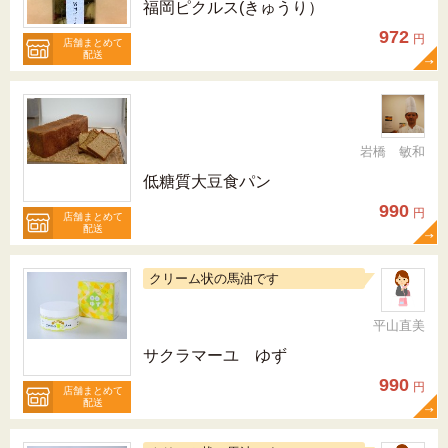
福岡ピクルス(きゅうり）
972
円
店舗まとめて
配送
岩橋 敏和
低糖質大豆食パン
990
円
店舗まとめて
配送
クリーム状の馬油です
平山直美
サクラマーユ ゆず
990
円
店舗まとめて
配送