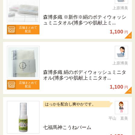
上原博美
森博多織 ※新作※絹のボティウォッシ
ュミニタオル(博多つや肌献上ミ...
店舗まとめて
1,100
配送
円
上原博美
森博多織 絹のボディウォッシュミニタ
オル(博多つや肌献上ミニタオ...
店舗まとめて
1,100
配送
円
はっかを配合し爽やかです。
平山 直美
七福馬神こうねバーム