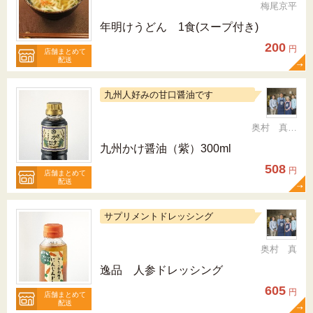
梅尾京平
年明けうどん 1食(スープ付き)
200
円
店舗まとめて
配送
九州人好みの甘口醤油です
奥村 真（ちか）
九州かけ醤油（紫）300ml
508
円
店舗まとめて
配送
サプリメントドレッシング
奥村 真
逸品 人参ドレッシング
605
円
店舗まとめて
配送