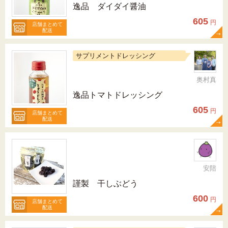
逸品 ダイダイ醤油
605
円
店舗まとめて
配送
サプリメントドレッシング
奥村真
逸品トマトドレッシング
605
円
店舗まとめて
配送
安陪
謹製 干しぶどう
600
円
店舗まとめて
配送