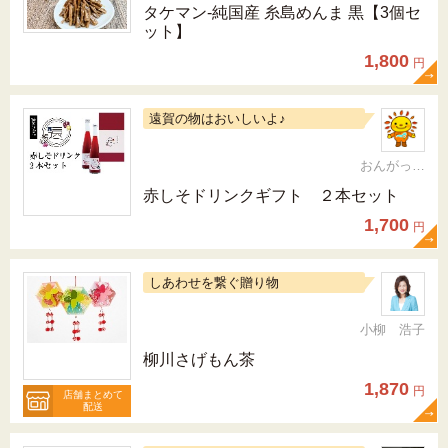
タケマン-純国産 糸島めんま 黒【3個セ
ット】
1,800
円
遠賀の物はおいしいよ♪
おんがっぴー
赤しそドリンクギフト ２本セット
1,700
円
しあわせを繋ぐ贈り物
小柳 浩子
柳川さげもん茶
1,870
円
店舗まとめて
配送