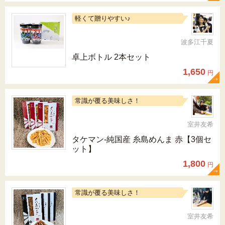
軽くて贈りやすい♪
波多江千夏
卓上ボトル 2本セット
1,650
円
常識が覆る美味しさ！
室井友希
タケマン-純国産 糸島めんま 赤【3個セ
ット】
1,800
円
常識が覆る美味しさ！
室井友希