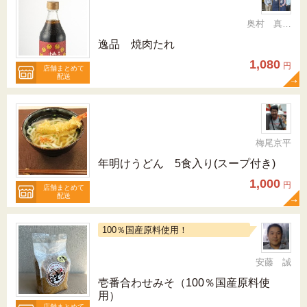
奥村 真（ちか）
逸品 焼肉たれ
1,080
円
店舗まとめて
配送
梅尾京平
年明けうどん 5食入り(スープ付き)
1,000
円
店舗まとめて
配送
100％国産原料使用！
安藤 誠
壱番合わせみそ（100％国産原料使
用）
店舗まとめて