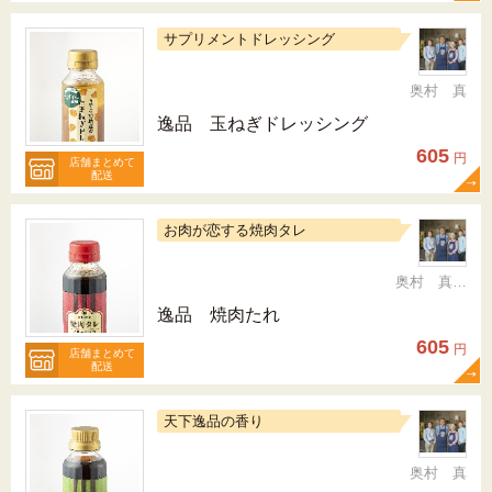
サプリメントドレッシング
奥村 真
逸品 玉ねぎドレッシング
605
円
店舗まとめて
配送
お肉が恋する焼肉タレ
奥村 真（ちか）
逸品 焼肉たれ
605
円
店舗まとめて
配送
天下逸品の香り
奥村 真