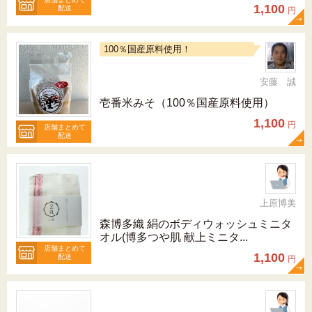
1,100
配送
円
100％国産原料使用！
安藤 誠
壱番米みそ（100％国産原料使用）
1,100
円
店舗まとめて
配送
上原博美
森博多織 絹のボディウォッシュミニタ
オル(博多つや肌 献上ミニタ...
店舗まとめて
1,100
配送
円