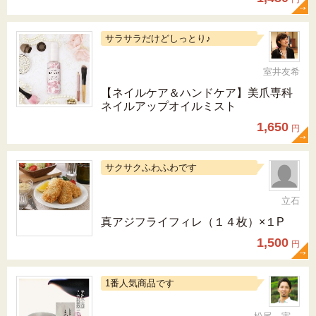
サラサラだけどしっとり♪
室井友希
【ネイルケア＆ハンドケア】美爪専科
ネイルアップオイルミスト
1,650
円
サクサクふわふわです
立石
真アジフライフィレ（１４枚）×１P
1,500
円
1番人気商品です