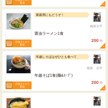
配送
家庭用にもどうぞ！
梅尾京平
醤油ラーメン1食
200
円
店舗まとめて
配送
年越しそばはぜひとも食べて
梅尾 京平
年越そば1食(麺&ｽｰﾌﾟ)
200
円
店舗まとめて
配送