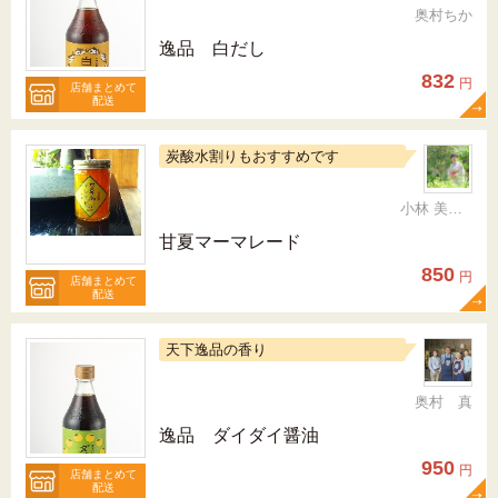
奥村ちか
逸品 白だし
832
円
店舗まとめて
配送
炭酸水割りもおすすめです
小林 美智代
甘夏マーマレード
850
円
店舗まとめて
配送
天下逸品の香り
奥村 真
逸品 ダイダイ醤油
950
円
店舗まとめて
配送