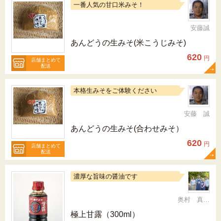
一番人気の甘口米みそ！
安藤誠
あんどうの生みそ(米こうじみそ)
620
円
店舗まとめて
配送
本格生みそをご体験ください
安藤 誠
あんどうの生みそ(合わせみそ）
620
円
店舗まとめて
配送
濃厚な旨味の醤油です
奥村 真（ちか）
極上甘露（300ml）