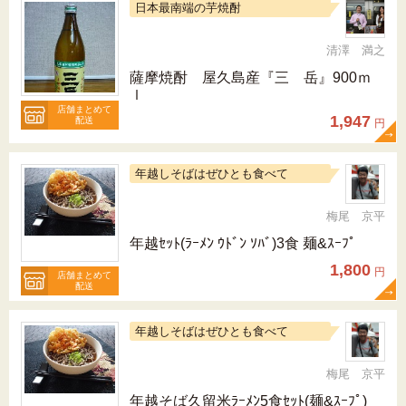
日本最南端の芋焼酎
清澤 満之
薩摩焼酎 屋久島産『三 岳』900ｍ
ｌ
店舗まとめて
1,947
配送
円
年越しそばはぜひとも食べて
梅尾 京平
年越ｾｯﾄ(ﾗｰﾒﾝ ｳﾄﾞﾝ ｿﾊﾞ)3食 麺&ｽｰﾌﾟ
1,800
円
店舗まとめて
配送
年越しそばはぜひとも食べて
梅尾 京平
年越そば久留米ﾗｰﾒﾝ5食ｾｯﾄ(麺&ｽｰﾌﾟ)