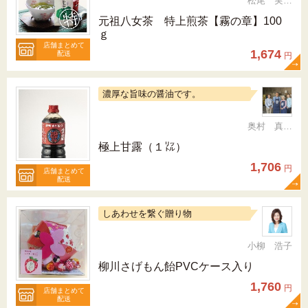
松尾 実 （三十五代目、日本茶インストラクター）
元祖八女茶 特上煎茶【霧の章】100
ｇ
店舗まとめて
1,674
配送
円
濃厚な旨味の醤油です。
奥村 真（ちか）
極上甘露（１㍑）
1,706
円
店舗まとめて
配送
しあわせを繋ぐ贈り物
小柳 浩子
柳川さげもん飴PVCケース入り
1,760
円
店舗まとめて
配送