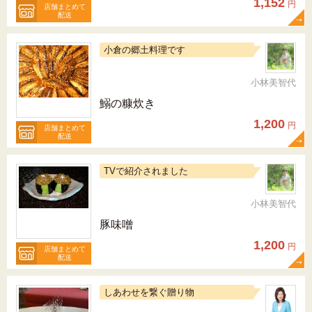
1,152
円
店舗まとめて
配送
小倉の郷土料理です
小林美智代
鰯の糠炊き
1,200
円
店舗まとめて
配送
TVで紹介されました
小林美智代
豚味噌
1,200
円
店舗まとめて
配送
しあわせを繋ぐ贈り物