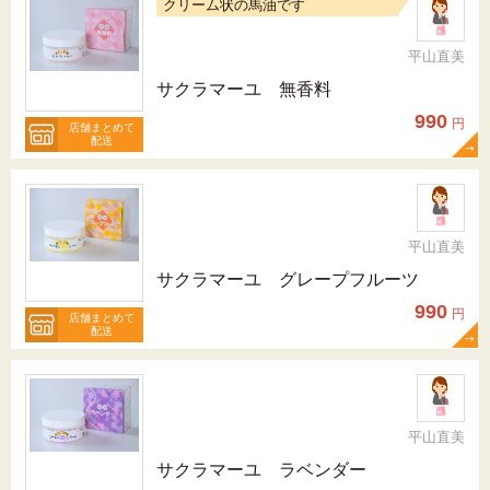
クリーム状の馬油です
平山直美
サクラマーユ 無香料
990
円
店舗まとめて
配送
平山直美
サクラマーユ グレープフルーツ
990
円
店舗まとめて
配送
平山直美
サクラマーユ ラベンダー