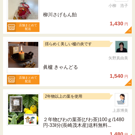
小柳 浩子
柳川さげもん飴
1,430
円
店舗まとめて
配送
揺らめく美しい櫨の炎です
矢野真由美
眞櫨 きゃんどる
1,540
円
店舗まとめて
配送
2年物以上の葉を使用
上原博美
２年物びわの葉茶(びわ茶)100ｇ/1480
円-33ℓ分(長崎茂木産)送料無料...
1,480
円