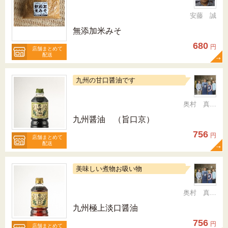
安藤 誠
無添加米みそ
680
円
店舗まとめて
配送
九州の甘口醤油です
奥村 真（ちか）
九州醤油 （旨口京）
756
円
店舗まとめて
配送
美味しい煮物お吸い物
奥村 真（ちか）
九州極上淡口醤油
756
円
店舗まとめて