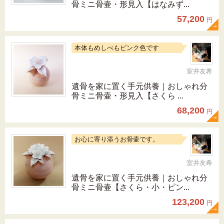
骨ミニ骨壷・形見入【はなみず...
57,200
円
本体もめしべもピンク色です
室井友希
遺骨を家に置く手元供養｜おしゃれ分
骨ミニ骨壷・形見入【さくら ...
68,200
円
お心に寄り添うお骨壷です。
室井友希
遺骨を家に置く手元供養｜おしゃれ分
骨ミニ骨壷【さくら・小・ピン...
123,200
円