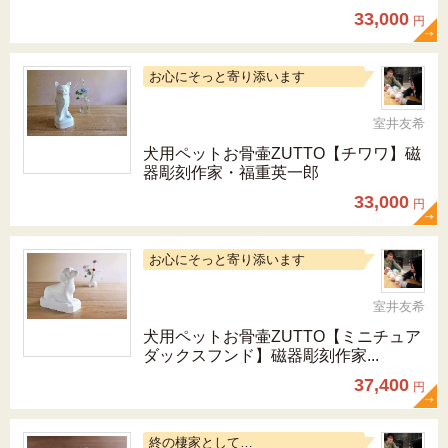
33,000
円
お心にそっと寄り添います
室井友希
犬用ペットお骨壷ZUTTO【チワワ】磁
器彫刻作家・福重英一郎
33,000
円
お心にそっと寄り添います
室井友希
犬用ペットお骨壷ZUTTO【ミニチュア
ダックスフンド】磁器彫刻作家...
37,400
円
終の棲家として…