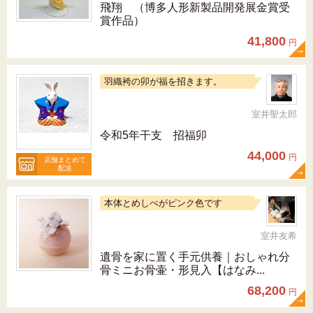
飛翔 （博多人形新製品開発展金賞受
賞作品）
41,800
円
羽織袴の卯が福を招きます。
室井聖太郎
令和5年干支 招福卯
44,000
円
店舗まとめて
配送
本体とめしべがピンク色です
室井友希
遺骨を家に置く手元供養｜おしゃれ分
骨ミニお骨壷・形見入【はなみ...
68,200
円