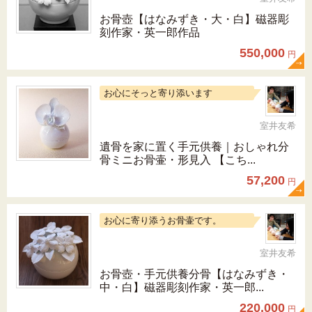
お骨壺【はなみずき・大・白】磁器彫
刻作家・英一郎作品
550,000
円
お心にそっと寄り添います
室井友希
遺骨を家に置く手元供養｜おしゃれ分
骨ミニお骨壷・形見入 【こち...
57,200
円
お心に寄り添うお骨壷です。
室井友希
お骨壺・手元供養分骨【はなみずき・
中・白】磁器彫刻作家・英一郎...
220,000
円