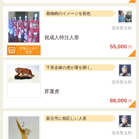
着物柄のイメージを彩色
室井聖太郎
祝成人特注人形
55,000
円
店舗まとめて
配送
千里走破の虎が運を開く。
室井聖太郎
昇運虎
88,000
円
新元号に相応しい人形
室井聖太郎