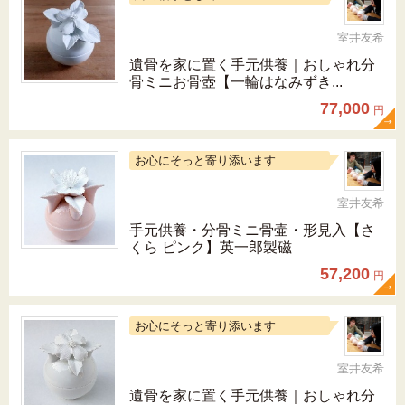
室井友希
遺骨を家に置く手元供養｜おしゃれ分
骨ミニお骨壺【一輪はなみずき...
77,000
円
お心にそっと寄り添います
室井友希
手元供養・分骨ミニ骨壷・形見入【さ
くら ピンク】英一郎製磁
57,200
円
お心にそっと寄り添います
室井友希
遺骨を家に置く手元供養｜おしゃれ分