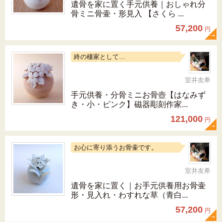
遺骨を家に置く手元供養｜おしゃれ分
骨ミニ骨壷・形見入 【さくら ...
57,200
円
終の棲家として…
室井友希
手元供養・分骨ミニお骨壺【はなみず
き・小・ピンク】磁器彫刻作家...
121,000
円
お心に寄り添うお骨壷です。
室井友希
遺骨を家に置く｜お手元供養用お骨壷
形・見入れ・わすれな草（青白...
57,200
円