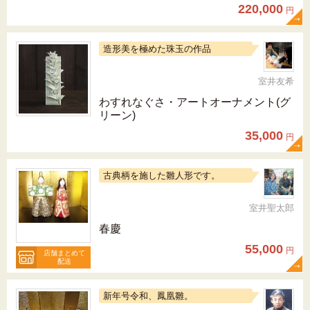
220,000
円
造形美を極めた珠玉の作品
室井友希
わすれなぐさ・アートオーナメント(グ
リーン)
35,000
円
古典柄を施した雛人形です。
室井聖太郎
春慶
55,000
円
店舗まとめて
配送
新年号令和、鳳凰雛。