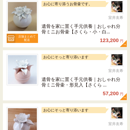
お心に寄り添うお骨壷です。
室井友希
遺骨を家に置く手元供養｜おしゃれ分
骨ミニお骨壷【さくら・小・白...
店舗まとめて
123,200
配送
円
お心にそっと寄り添います
室井友希
遺骨を家に置く手元供養｜おしゃれ分
骨ミニ骨壷・形見入【さくら ...
57,200
円
お心にそっと寄り添います
室井友希