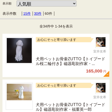
表示順
表示件数 │
15件
│
30件
│
60件
│
全34件中 1-34を表示
お心にそっと寄り添います
室井友希
犬用ペットお骨壷ZUTTO【トイプード
ル桜二輪付き】磁器彫刻作家・...
165,000
円
お心にそっと寄り添います
室井友希
犬用ペットお骨壷ZUTTO【トイプード
ル】磁器彫刻作家・福重英一郎