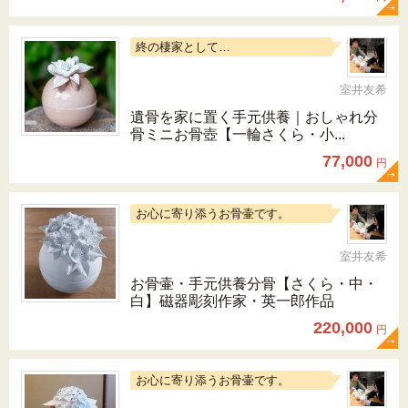
終の棲家として…
室井友希
遺骨を家に置く手元供養｜おしゃれ分
骨ミニお骨壺【一輪さくら・小...
77,000
円
お心に寄り添うお骨壷です。
室井友希
お骨壷・手元供養分骨【さくら・中・
白】磁器彫刻作家・英一郎作品
220,000
円
お心に寄り添うお骨壷です。