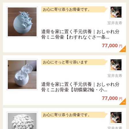
お心に寄り添うお骨壷です。
室井友希
遺骨を家に置く手元供養｜おしゃれ分
骨ミニ骨壷【わすれなぐさ一条...
77,000
円
お心にそっと寄り添います
室井友希
遺骨を家に置く手元供養｜おしゃれ分
骨ミニお骨壷【胡蝶蘭2輪・小...
77,000
円
お心に寄り添うお骨壷です。
室井友希