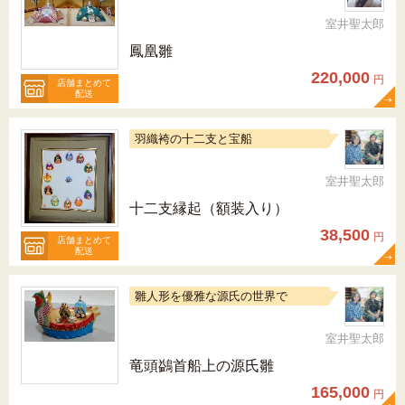
室井聖太郎
鳳凰雛
220,000
円
店舗まとめて
配送
羽織袴の十二支と宝船
室井聖太郎
十二支縁起（額装入り）
38,500
円
店舗まとめて
配送
雛人形を優雅な源氏の世界で
室井聖太郎
竜頭鷁首船上の源氏雛
165,000
円