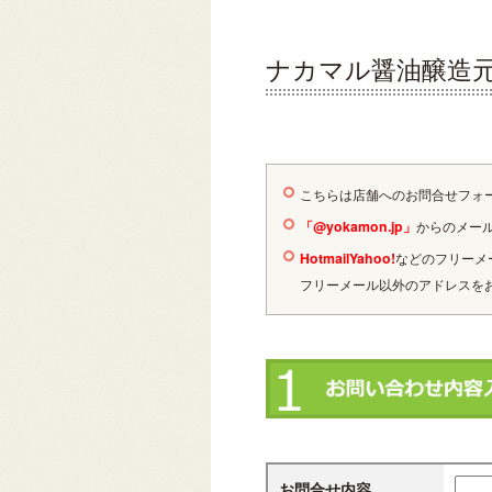
ナカマル醤油醸造元
こちらは店舗へのお問合せフォ
「@yokamon.jp」
からのメー
Hotmail
Yahoo!
などのフリーメー
フリーメール以外のアドレスを
お問合せ内容