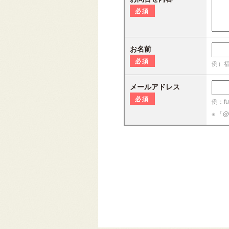
必須
お名前
必須
例）
メールアドレス
必須
例：fuk
※ 「