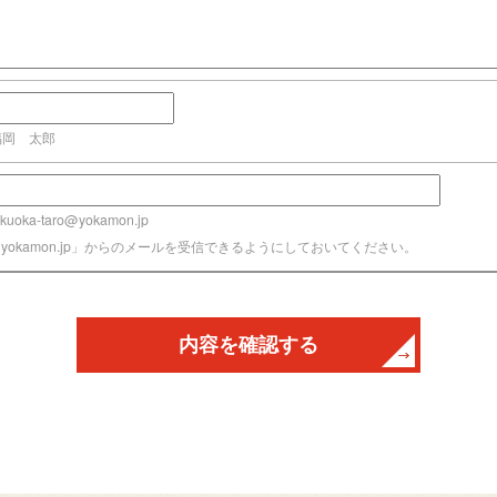
福岡 太郎
uoka-taro@yokamon.jp
@yokamon.jp」からのメールを受信できるようにしておいてください。