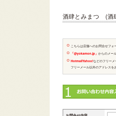
酒肆とみまつ (酒
こちらは店舗へのお問合せフォ
「@yokamon.jp」
からのメー
Hotmail
Yahoo!
などのフリーメー
フリーメール以外のアドレスを
お問合せ内容