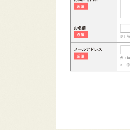
必須
お名前
必須
例）
メールアドレス
必須
例：fuk
※ 「