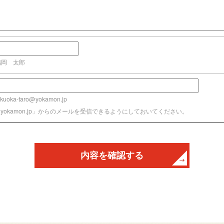
福岡 太郎
uoka-taro@yokamon.jp
@yokamon.jp」からのメールを受信できるようにしておいてください。