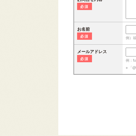
必須
お名前
必須
例）
メールアドレス
必須
例：fuk
※ 「