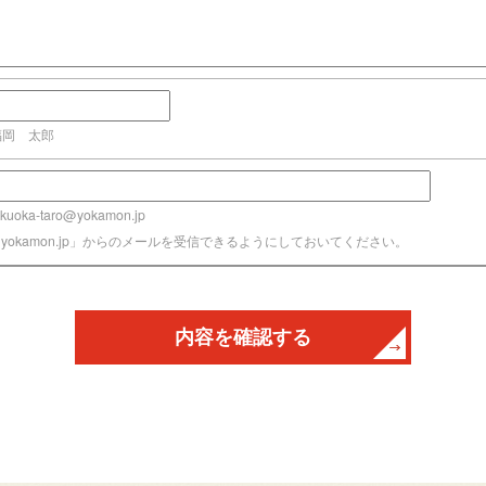
福岡 太郎
uoka-taro@yokamon.jp
@yokamon.jp」からのメールを受信できるようにしておいてください。