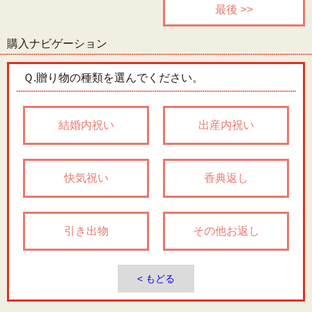
最後 >>
購入ナビゲーション
Ｑ.
贈り物の種類を選んでください。
結婚内祝い
出産内祝い
快気祝い
香典返し
引き出物
その他お返し
< もどる