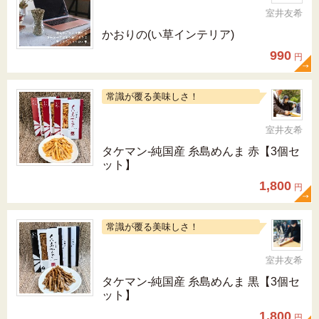
室井友希
かおりの(い草インテリア)
990
円
常識が覆る美味しさ！
室井友希
タケマン-純国産 糸島めんま 赤【3個セ
ット】
1,800
円
常識が覆る美味しさ！
室井友希
タケマン-純国産 糸島めんま 黒【3個セ
ット】
1,800
円