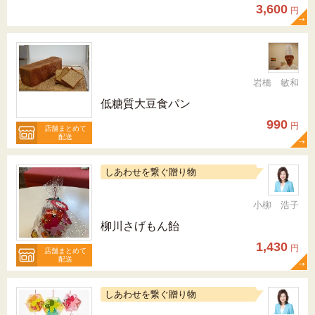
3,600
円
岩橋 敏和
低糖質大豆食パン
990
円
店舗まとめて
配送
しあわせを繋ぐ贈り物
小柳 浩子
柳川さげもん飴
1,430
円
店舗まとめて
配送
しあわせを繋ぐ贈り物