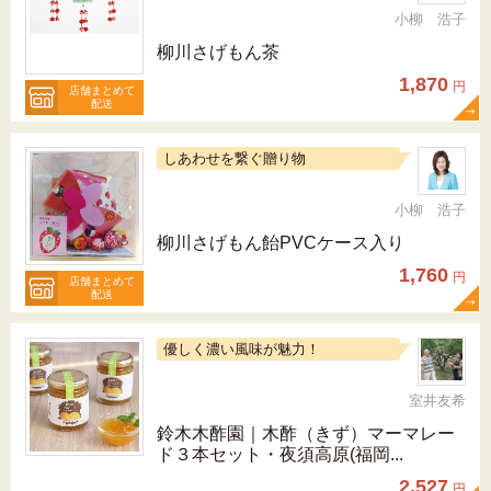
小柳 浩子
柳川さげもん茶
1,870
円
店舗まとめて
配送
しあわせを繋ぐ贈り物
小柳 浩子
柳川さげもん飴PVCケース入り
1,760
円
店舗まとめて
配送
優しく濃い風味が魅力！
室井友希
鈴木木酢園｜木酢（きず）マーマレー
ド３本セット・夜須高原(福岡...
2,527
円