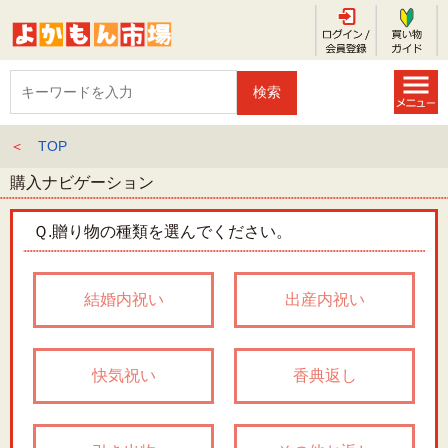
＜
TOP
購入ナビゲーション
Ｑ.
贈り物の種類を選んでください。
結婚内祝い
出産内祝い
快気祝い
香典返し