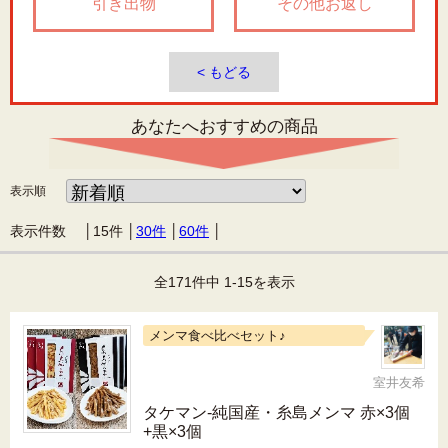
引き出物
その他お返し
< もどる
あなたへおすすめの商品
表示順
表示件数 │
15件
│
30件
│
60件
│
全171件中 1-15を表示
メンマ食べ比べセット♪
室井友希
タケマン-純国産・糸島メンマ 赤×3個
+黒×3個