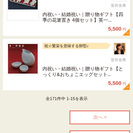
室井友希
内祝い・結婚祝い｜贈り物ギフト【四
季の花箸置き 4個セット】英一...
5,500
円
祝☆繁栄を意味する卵型♪
室井友希
内祝い・結婚祝い｜贈り物ギフト【と
っくり&おちょこエッグセット...
5,500
円
全171件中 1-15を表示
次へ >