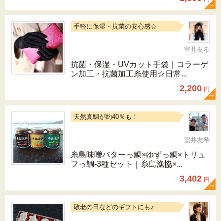
手軽に保湿・抗菌の安心感☆
室井友希
抗菌・保湿・UVカット手袋｜コラーゲ
ン加工・抗菌加工糸使用☆日常...
2,200
円
天然真鯛が約40％も！
室井友希
糸島味噌バターっ鯛×ゆずっ鯛×トリュ
フっ鯛‐3種セット｜糸島漁協×...
3,402
円
敬老の日などのギフトにも♪