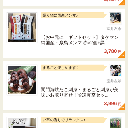
贈り物に国産メンマ♪
室井友希
【お中元に！ギフトセット】タケマン
純国産・糸島メンマ 赤×2個+黒...
3,780
円
まるごと楽しめます！
室井友希
関門海峡たこ刺身・まるごと刺身が美
味いお取り寄せ！冷凍真空セッ...
3,996
円
い草の香りでリラックス♪