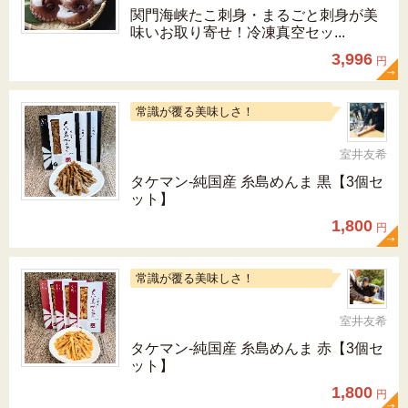
関門海峡たこ刺身・まるごと刺身が美
味いお取り寄せ！冷凍真空セッ...
3,996
円
常識が覆る美味しさ！
室井友希
タケマン-純国産 糸島めんま 黒【3個セ
ット】
1,800
円
常識が覆る美味しさ！
室井友希
タケマン-純国産 糸島めんま 赤【3個セ
ット】
1,800
円