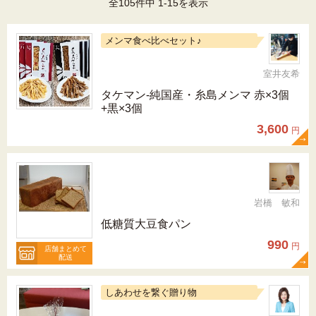
全105件中 1-15を表示
メンマ食べ比べセット♪
室井友希
タケマン-純国産・糸島メンマ 赤×3個
+黒×3個
3,600
円
岩橋 敏和
低糖質大豆食パン
990
円
店舗まとめて
配送
しあわせを繋ぐ贈り物