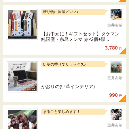
贈り物に国産メンマ♪
室井友希
【お中元に！ギフトセット】タケマン
純国産・糸島メンマ 赤×2個+黒...
3,780
円
い草の香りでリラックス♪
室井友希
かおりの(い草インテリア)
990
円
まるごと楽しめます！
室井友希