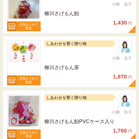
小柳 浩子
柳川さげもん飴
1,430
円
店舗まとめて
配送
しあわせを繋ぐ贈り物
小柳 浩子
柳川さげもん茶
1,870
円
店舗まとめて
配送
しあわせを繋ぐ贈り物
小柳 浩子
柳川さげもん飴PVCケース入り
1,760
円
店舗まとめて
配送