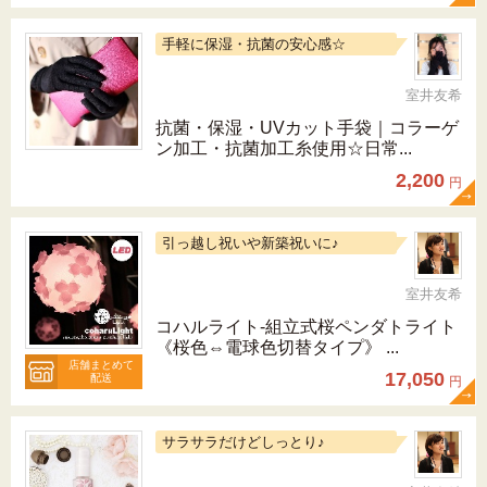
手軽に保湿・抗菌の安心感☆
室井友希
抗菌・保湿・UVカット手袋｜コラーゲ
ン加工・抗菌加工糸使用☆日常...
2,200
円
引っ越し祝いや新築祝いに♪
室井友希
コハルライト‐組立式桜ペンダトライト
《桜色⇔電球色切替タイプ》 ...
店舗まとめて
17,050
配送
円
サラサラだけどしっとり♪