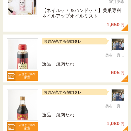
室井友希
【ネイルケア＆ハンドケア】美爪専科
ネイルアップオイルミスト
1,650
円
お肉が恋する焼肉タレ
奥村 真（ちか）
逸品 焼肉たれ
605
円
店舗まとめて
配送
お肉が恋する焼肉タレ
奥村 真（ちか）
逸品 焼肉たれ
1,080
円
店舗まとめて
配送