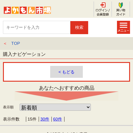
＜
TOP
購入ナビゲーション
< もどる
あなたへおすすめの商品
表示順
表示件数 │
15件
│
30件
│
60件
│