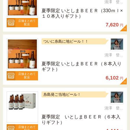
清澤 登希子
夏季限定 いとしまＢＥＥＲ（330ｍｌ×
１０本入りギフト）
店舗まとめて
7,620
配送
円
ついに糸島に地ビール！！
清澤 登希子
夏季限定 いとしまＢＥＥＲ（８本入り
ギフト）
店舗まとめて
6,102
配送
円
糸島発ご当地ビール！
清澤 登希子
夏季限定 いとしまＢＥＥＲ（６本入
りギフト）
店舗まとめて