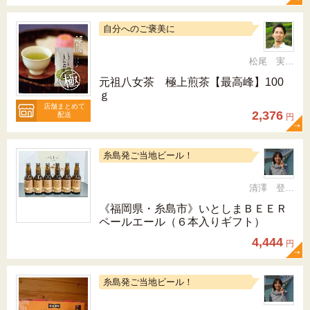
自分へのご褒美に
松尾 実 （三十五代目、日本茶インストラクター）
元祖八女茶 極上煎茶【最高峰】100
ｇ
店舗まとめて
2,376
配送
円
糸島発ご当地ビール！
清澤 登希子
《福岡県・糸島市》いとしまＢＥＥＲ
ペールエール（６本入りギフト）
4,444
円
糸島発ご当地ビール！