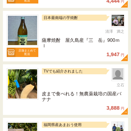
4,444
配送
円
日本最南端の芋焼酎
清澤 満之
薩摩焼酎 屋久島産『三 岳』900ｍ
ｌ
店舗まとめて
1,947
配送
円
TVでも紹介されました
立石
皮まで食べれる！無農薬栽培の国産バ
ナナ
3,888
円
福岡県産あまおう使用