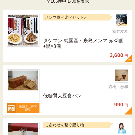
全105件中 1-30を表示
メンマ食べ比べセット♪
室井友希
タケマン-純国産・糸島メンマ 赤×3個
+黒×3個
3,600
円
岩橋 敏和
低糖質大豆食パン
990
円
店舗まとめて
配送
しあわせを繋ぐ贈り物