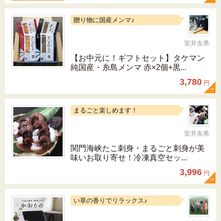
贈り物に国産メンマ♪
室井友希
【お中元に！ギフトセット】タケマン
純国産・糸島メンマ 赤×2個+黒...
3,780
円
まるごと楽しめます！
室井友希
関門海峡たこ刺身・まるごと刺身が美
味いお取り寄せ！冷凍真空セッ...
3,996
円
い草の香りでリラックス♪