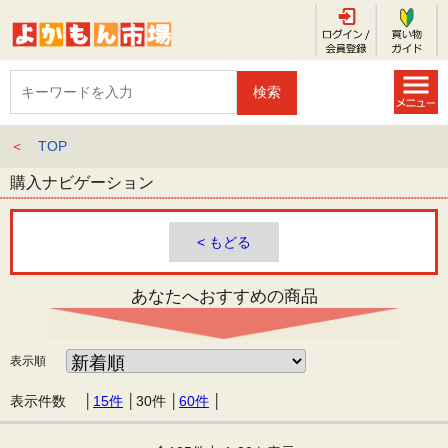
＜
TOP
購入ナビゲーション
< もどる
あなたへおすすめの商品
表示順
表示件数 │
15件
│
30件
│
60件
│