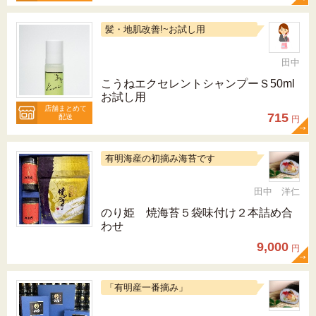
髪・地肌改善!~お試し用
田中
こうねエクセレントシャンプーＳ50ml
お試し用
店舗まとめて
715
配送
円
有明海産の初摘み海苔です
田中 洋仁
のり姫 焼海苔５袋味付け２本詰め合
わせ
9,000
円
「有明産一番摘み」