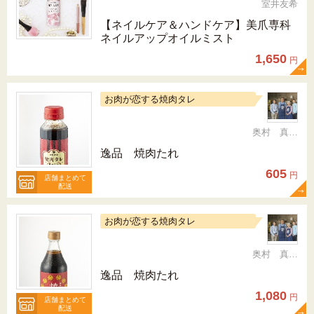
室井友希
【ネイルケア＆ハンドケア】美爪専科
ネイルアップオイルミスト
1,650
円
お肉が恋する焼肉タレ
奥村 真（ちか）
逸品 焼肉たれ
605
円
店舗まとめて
配送
お肉が恋する焼肉タレ
奥村 真（ちか）
逸品 焼肉たれ
1,080
円
店舗まとめて
配送