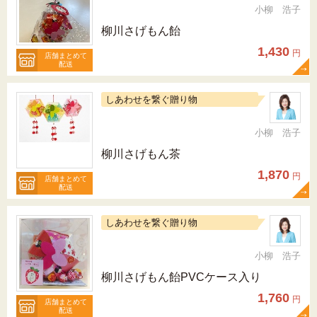
小柳 浩子
柳川さげもん飴
1,430
円
店舗まとめて
配送
しあわせを繋ぐ贈り物
小柳 浩子
柳川さげもん茶
1,870
円
店舗まとめて
配送
しあわせを繋ぐ贈り物
小柳 浩子
柳川さげもん飴PVCケース入り
1,760
円
店舗まとめて
配送