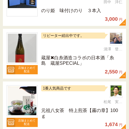
田中 洋仁
のり姫 味付けのり ３本入
3,000
円
リピーター続出中です。
清澤 登希子
蔵屋✖白糸酒造コラボの日本酒「糸
島 蔵屋SPECIAL」
店舗まとめて
2,550
配送
円
1番人気商品です
松尾 実 （三十五代目、日本茶インストラクター）
元祖八女茶 特上煎茶【霧の章】100
ｇ
店舗まとめて
1,674
配送
円