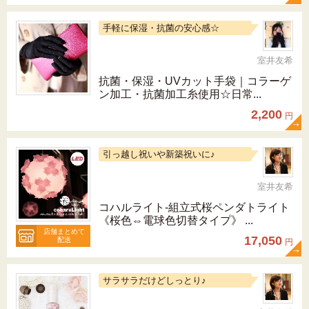
手軽に保湿・抗菌の安心感☆
室井友希
抗菌・保湿・UVカット手袋｜コラーゲ
ン加工・抗菌加工糸使用☆日常...
2,200
円
引っ越し祝いや新築祝いに♪
室井友希
コハルライト‐組立式桜ペンダトライト
《桜色⇔電球色切替タイプ》 ...
店舗まとめて
17,050
配送
円
サラサラだけどしっとり♪