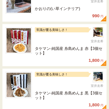
室井友希
かおりの(い草インテリア)
990
円
常識が覆る美味しさ！
室井友希
タケマン-純国産 糸島めんま 赤【3個セ
ット】
1,800
円
常識が覆る美味しさ！
室井友希
タケマン-純国産 糸島めんま 黒【3個セ
ット】
1,800
円