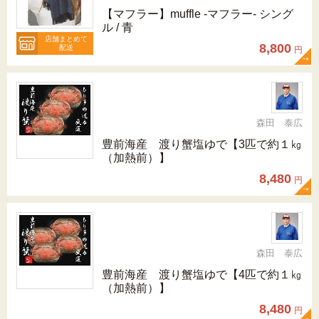
【マフラー】muffle -マフラー- シング
ル / 青
店舗まとめて
8,800
配送
円
森田 泰広
豊前海産 渡り蟹塩ゆで【3匹で約１㎏
（加熱前）】
8,480
円
森田 泰広
豊前海産 渡り蟹塩ゆで【4匹で約１㎏
（加熱前）】
8,480
円