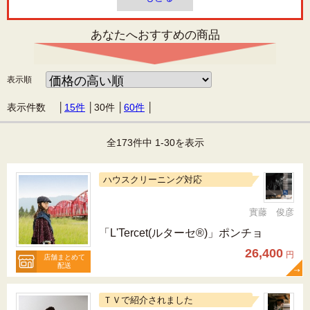
あなたへおすすめの商品
表示順
表示件数 │
15件
│
30件
│
60件
│
全173件中 1-30を表示
ハウスクリーニング対応
實藤 俊彦
「L'Tercet(ルターセ®)」ポンチョ
26,400
円
店舗まとめて
配送
ＴＶで紹介されました