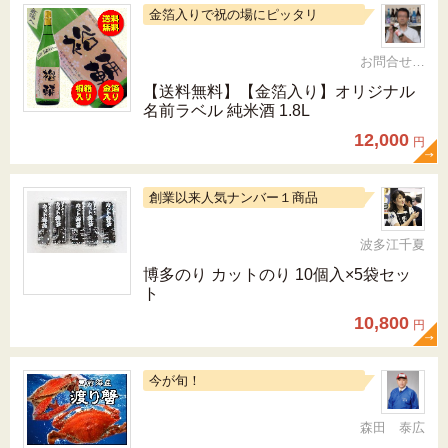
金箔入りで祝の場にピッタリ
お問合せ 092-321-1597
【送料無料】【金箔入り】オリジナル
名前ラベル 純米酒 1.8L
12,000
円
創業以来人気ナンバー１商品
波多江千夏
博多のり カットのり 10個入×5袋セッ
ト
10,800
円
今が旬！
森田 泰広