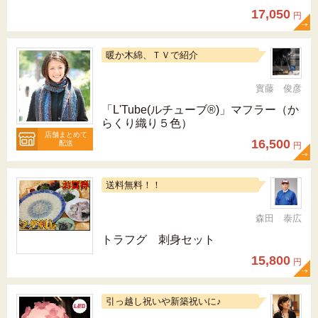
17,050
円
暖か木綿、ＴＶで紹介
實藤 俊彦
「L'Tube(ルチューブ®)」マフラー（か
らくり織り５色）
店舗まとめて
16,500
配送
円
送料無料！！
森田 泰広
トラフグ 刺身セット
15,800
円
引っ越し祝いや新築祝いに♪