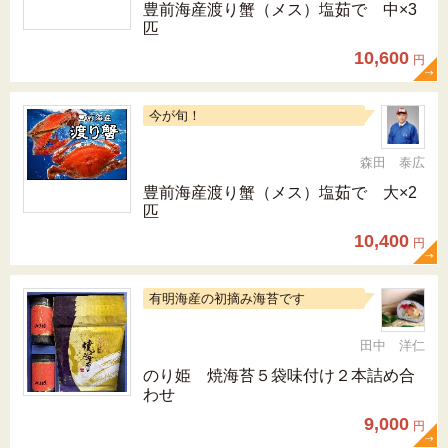
豊前海産渡り蟹（メス）塩茹で 中×3
匹
10,600
円
今が旬！
森田 泰広
豊前海産渡り蟹（メス）塩茹で 大×2
匹
10,400
円
有明海産の初摘み海苔です
田中 洋仁
のり姫 焼海苔５袋味付け２本詰め合
わせ
9,000
円