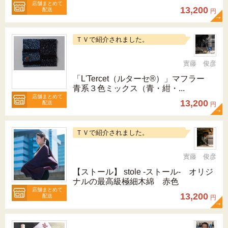
店舗まとめて
13,200
配送
円
ＴＶで紹介されました。
實藤 俊彦
「L'Tercet（ルターセ®）」マフラー
青系３色ミックス（青・紺・...
店舗まとめて
13,200
配送
円
ＴＶで紹介されました。
實藤 俊彦
【ストール】 stole -ストール- オリジ
ナルの最高級極細木綿 赤色
店舗まとめて
13,200
配送
円