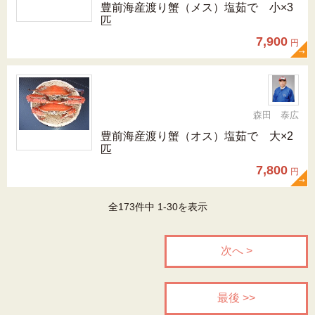
豊前海産渡り蟹（メス）塩茹で 小×3
匹
7,900
円
森田 泰広
豊前海産渡り蟹（オス）塩茹で 大×2
匹
7,800
円
全173件中 1-30を表示
次へ >
最後 >>