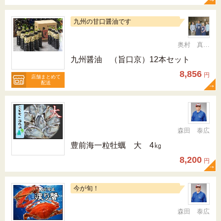
九州の甘口醤油です
奥村 真（ちか）
九州醤油 （旨口京）12本セット
8,856
円
店舗まとめて
配送
森田 泰広
豊前海一粒牡蠣 大 4㎏
8,200
円
今が旬！
森田 泰広