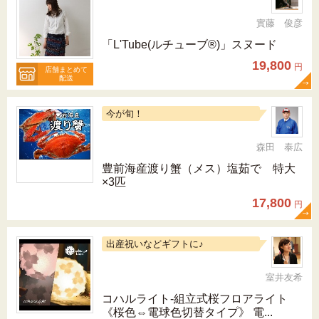
實藤 俊彦
「L'Tube(ルチューブ®)」スヌード
19,800
円
店舗まとめて
配送
今が旬！
森田 泰広
豊前海産渡り蟹（メス）塩茹で 特大
×3匹
17,800
円
出産祝いなどギフトに♪
室井友希
コハルライト‐組立式桜フロアライト
《桜色⇔電球色切替タイプ》 電...