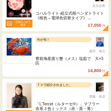
室井友希
コハルライト‐組立式桜ペンダトライト
《桜色⇔電球色切替タイプ》 ...
店舗まとめて
17,050
配送
円
今が旬！
森田 泰広
豊前海産渡り蟹（メス）塩茹で 大×3
匹
14,800
円
ＴＶで紹介されました。
實藤 俊彦
「L'Tercet（ルターセ®）」マフラー
赤系３色ミックス（赤・茶・青）