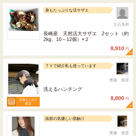
身もたっぷりな活サザエ
立石美和
長崎産 天然活大サザエ 2セット（約
2kg、10～12個）×２
8,910
円
ＴＶで紹介私も使っています
實藤 俊彦
洗えるハンチング
8,800
円
店舗まとめて
配送
抜群の気優しい肌触り
實藤 俊彦