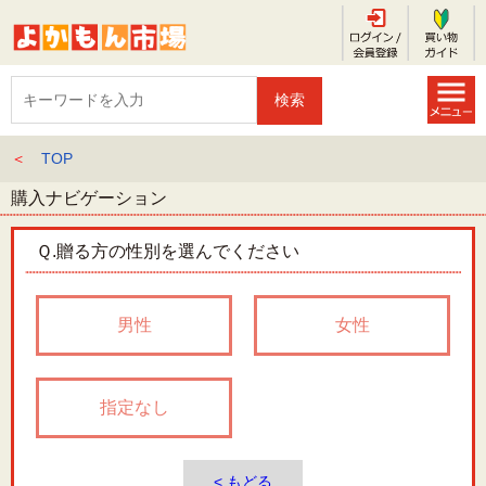
＜
TOP
購入ナビゲーション
Ｑ.
贈る方の性別を選んでください
男性
女性
指定なし
< もどる