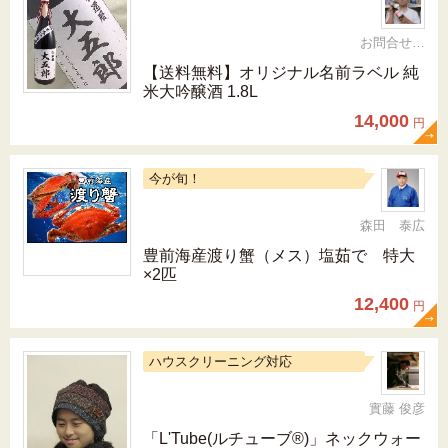
お問合せ 092-321-1597
【送料無料】オリジナル名前ラベル 純
米大吟醸酒 1.8L
14,000
円
今が旬！
森田 泰広
豊前海産渡り蟹（メス）塩茹で 特大
×2匹
12,400
円
ハウスクリーニング対応
實藤 俊彦
「L'Tube(ルチューブ®)」ネックウォー