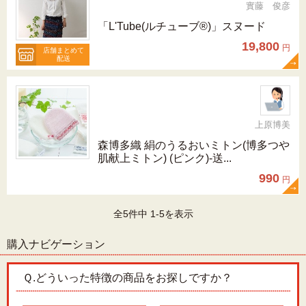
實藤 俊彦
「L'Tube(ルチューブ®)」スヌード
19,800
円
店舗まとめて
配送
上原博美
森博多織 絹のうるおいミトン(博多つや
肌献上ミトン) (ピンク)-送...
990
円
全5件中 1-5を表示
購入ナビゲーション
Ｑ.
どういった特徴の商品をお探しですか？