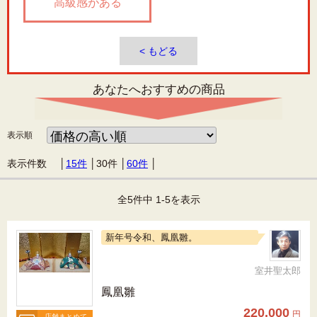
高級感がある
< もどる
あなたへおすすめの商品
表示順
表示件数 │
15件
│
30件
│
60件
│
全5件中 1-5を表示
新年号令和、鳳凰雛。
室井聖太郎
鳳凰雛
220,000
円
店舗まとめて