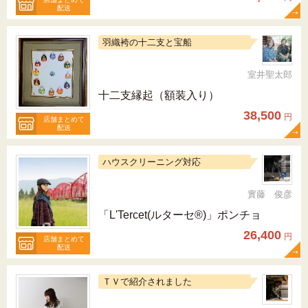
配送
羽織袴の十二支と宝船
室井聖太郎
十二支縁起（額装入り）
38,500
円
店舗まとめて
配送
ハウスクリーニング対応
實藤 俊彦
「L'Tercet(ルターセ®)」ポンチョ
26,400
円
店舗まとめて
配送
ＴＶで紹介されました