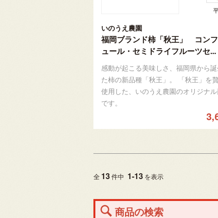
いのうえ農園
福岡ブランド柿「秋王」 コンフ
ュール・セミドライフルーツセ...
感動が起こる美味しさ、福岡県から誕
た柿の新品種「秋王」。 「秋王」を
使用した、いのうえ農園のオリジナル
です。
3,
13
1
-
13
全
件中
を表示
商品の検索