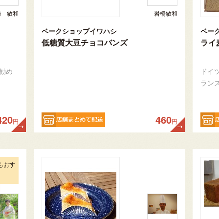
橋 敏和
岩橋敏和
ベークショップイワハシ
ベー
低糖質大豆チョコバンズ
ライ
勧め
ドイ
ラン
420
460
円
円
もおす