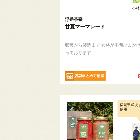
小林
浮岳茶寮
甘夏マーマレード
収穫から製造まで 女将が手間ひまか
っております
福岡県産あ
使用