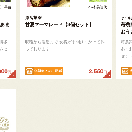
原 早苗
小林 美智代
浮岳茶寮
まつ
あま
甘夏マーマレード【3個セット】
苺農
おう
博多
収穫から製造まで 女将が手間ひまかけて作
苺農
ムセ
っております
あま
セッ
000
2,550
円
円