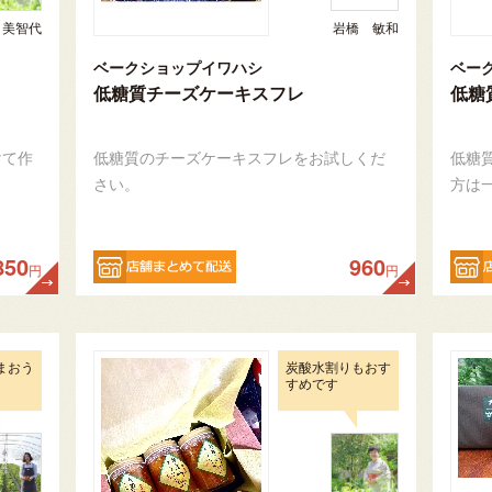
 美智代
岩橋 敏和
ベークショップイワハシ
ベー
低糖質チーズケーキスフレ
低糖
けて作
低糖質のチーズケーキスフレをお試しくだ
低糖
さい。
方は
850
960
円
円
まおう
炭酸水割りもおす
すめです