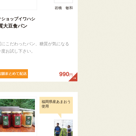
岩橋 敏和
クショップイワハシ
質大豆食パン
質にこだわったパン、糖質が気になる
一度お試し下さい。
990
円
福岡県産あまおう
使用