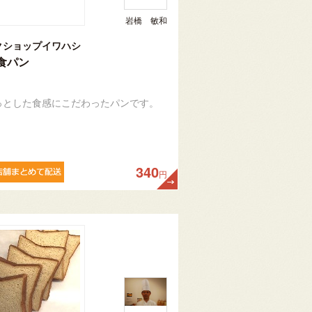
岩橋 敏和
クショップイワハシ
食パン
っとした食感にこだわったパンです。
340
円