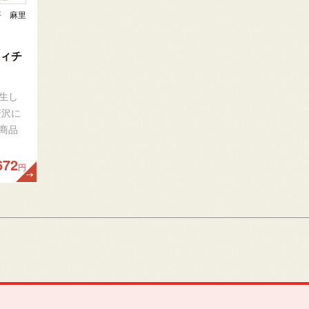
平 麻里
ィチ
生し
贅沢に
商品
672
円