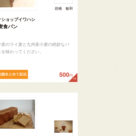
岩橋 敏和
クショップイワハシ
麦食パン
ツ産のライ麦と九州産小麦の絶妙なバ
スを味わってください。
500
円