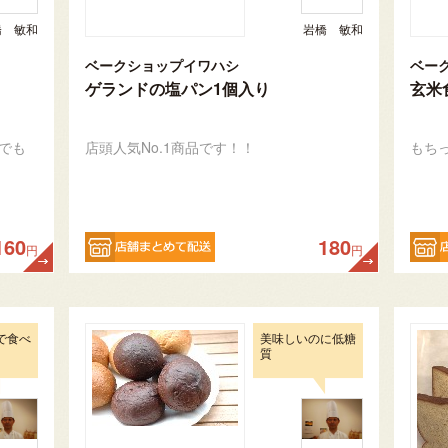
橋 敏和
岩橋 敏和
ベークショップイワハシ
ベー
ゲランドの塩パン1個入り
玄米
でも
店頭人気No.1商品です！！
もち
160
180
円
円
で食べ
美味しいのに低糖
質