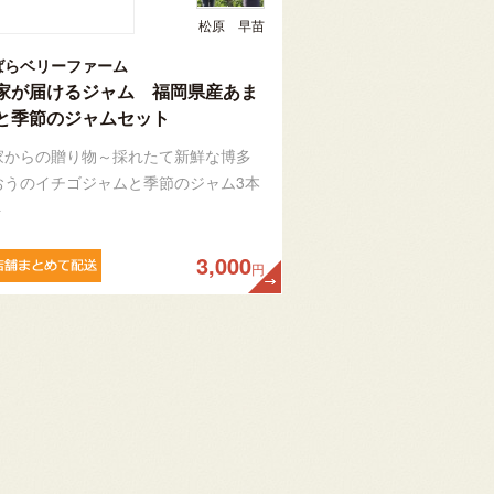
松原 早苗
ばらベリーファーム
家が届けるジャム 福岡県産あま
と季節のジャムセット
家からの贈り物～採れたて新鮮な博多
おうのイチゴジャムと季節のジャム3本
ト
3,000
円