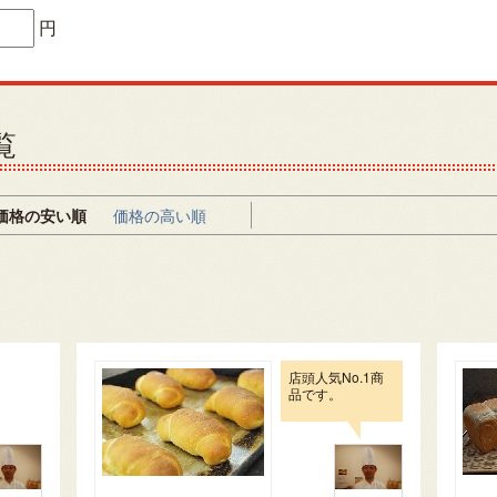
円
覧
価格の安い順
価格の高い順
店頭人気No.1商
品です。