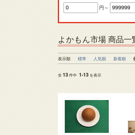
円～
よかもん市場 商品一
表示順
標準
人気順
新着順
13
1
-
13
全
件中
を表示