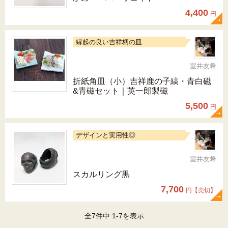
4,400
円
縁起の良い吉祥柄の皿
室井友希
折紙角皿（小）吉祥鹿の子縞・青白磁
&青磁セット｜英一郎製磁
5,500
円
デザインと実用性◎
室井友希
スカルリング黒
7,700
円【売切】
全7件中 1-7を表示