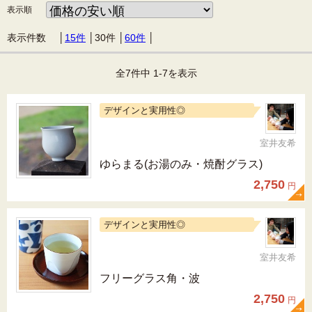
表示順
表示件数 │
15件
│
30件
│
60件
│
全7件中 1-7を表示
デザインと実用性◎
室井友希
ゆらまる(お湯のみ・焼酎グラス)
2,750
円
デザインと実用性◎
室井友希
フリーグラス角・波
2,750
円