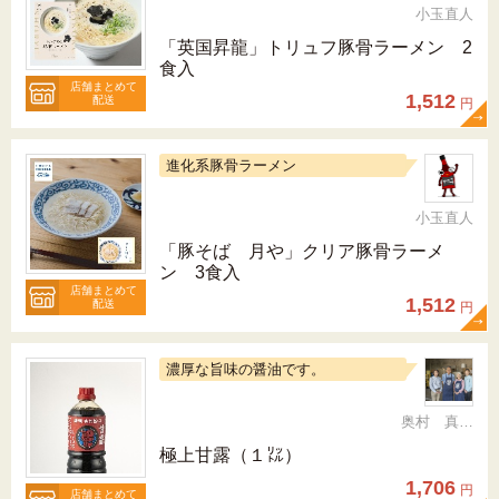
小玉直人
「英国昇龍」トリュフ豚骨ラーメン 2
食入
店舗まとめて
1,512
配送
円
進化系豚骨ラーメン
小玉直人
「豚そば 月や」クリア豚骨ラーメ
ン 3食入
店舗まとめて
1,512
配送
円
濃厚な旨味の醤油です。
奥村 真（ちか）
極上甘露（１㍑）
1,706
円
店舗まとめて