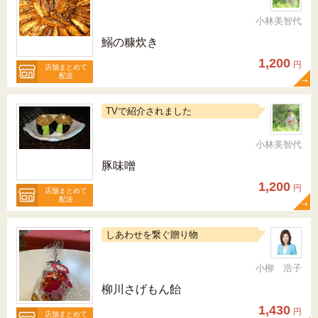
小林美智代
鰯の糠炊き
1,200
円
店舗まとめて
配送
TVで紹介されました
小林美智代
豚味噌
1,200
円
店舗まとめて
配送
しあわせを繋ぐ贈り物
小柳 浩子
柳川さげもん飴
1,430
円
店舗まとめて