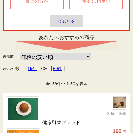
目上の方へ
種類の指定無
< もどる
あなたへおすすめの商品
表示順
表示件数 │
15件
│
30件
│
60件
│
全159件中 1-30を表示
岩橋 敏和
健康野菜ブレッド
160
円
店舗まとめて