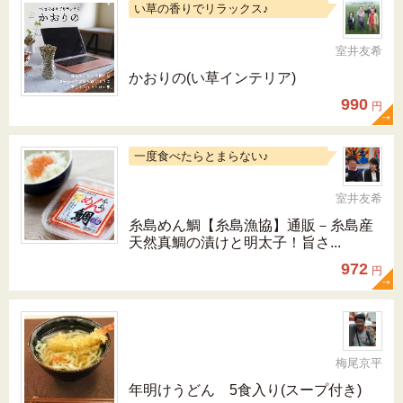
い草の香りでリラックス♪
室井友希
かおりの(い草インテリア)
990
円
一度食べたらとまらない♪
室井友希
糸島めん鯛【糸島漁協】通販－糸島産
天然真鯛の漬けと明太子！旨さ...
972
円
梅尾京平
年明けうどん 5食入り(スープ付き)