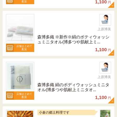
1,100
配送
円
上原博美
森博多織 ※新作※絹のボティウォッシ
ュミニタオル(博多つや肌献上ミ...
店舗まとめて
1,100
配送
円
上原博美
森博多織 絹のボディウォッシュミニタ
オル(博多つや肌献上ミニタオ...
店舗まとめて
1,100
配送
円
小倉の郷土料理です