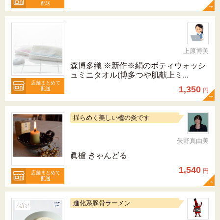
配送
上原博美
森博多織 ※新作※絹のボティウォッシ
ュミニタオル(博多つや肌献上ミ...
店舗まとめて
1,350
配送
円
揺らめく美しい櫨の炎です
矢野真由美
眞櫨 きゃんどる
1,540
円
店舗まとめて
配送
進化系豚骨ラーメン