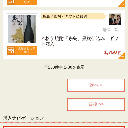
配送
糸島芋焼酎～ギフトに最適！
清澤 登希子
本格芋焼酎『糸島』黒麹仕込み ギフ
ト箱入
店舗まとめて
1,750
配送
円
全159件中 1-30を表示
次へ >
最後 >>
購入ナビゲーション