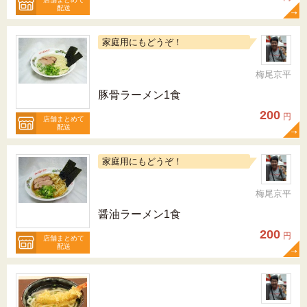
配送
家庭用にもどうぞ！
梅尾京平
豚骨ラーメン1食
200
円
店舗まとめて
配送
家庭用にもどうぞ！
梅尾京平
醤油ラーメン1食
200
円
店舗まとめて
配送