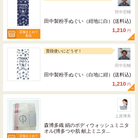
田中宏輔
田中製粉手ぬぐい（紺地に白）(送料込)
1,210
円
店舗まとめて
配送
普段使いにどうぞ！
田中宏輔
田中製粉手ぬぐい（白地に紺）(送料込)
1,210
円
上原博美
森博多織 絹のボディウォッシュミニタ
オル(博多つや肌 献上ミニタ...
店舗まとめて