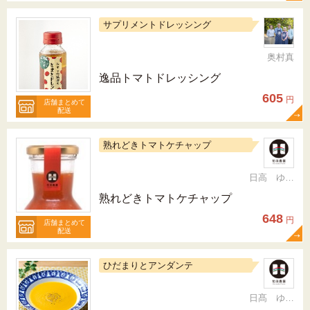
サプリメントドレッシング
奥村真
逸品トマトドレッシング
605
円
店舗まとめて
配送
熟れどきトマトケチャップ
日高 ゆかり
熟れどきトマトケチャップ
648
円
店舗まとめて
配送
ひだまりとアンダンテ
日髙 ゆかり