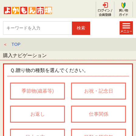
＜
TOP
購入ナビゲーション
Ｑ.
贈り物の種類を選んでください。
季節物(歳暮等)
お祝・記念日
お返し
仕事関係