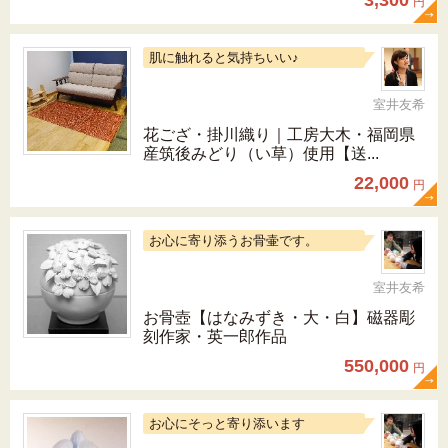
3,300
円
肌に触れると気持ちいい♪
室井友希
花ござ・掛川織り｜工房大木・福岡県
産筑後みどり（い草）使用【送...
22,000
円
お心に寄り添うお骨壷です。
室井友希
お骨壺【はなみずき・大・白】磁器彫
刻作家・英一郎作品
550,000
円
お心にそっと寄り添います