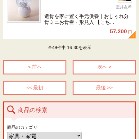
室井友希
遺骨を家に置く手元供養｜おしゃれ分
骨ミニお骨壷・形見入 【こち...
57,200
円
全49件中 16-30を表示
< 前へ
次へ >
<< 最初
最後 >>
商品の検索
商品のカテゴリ