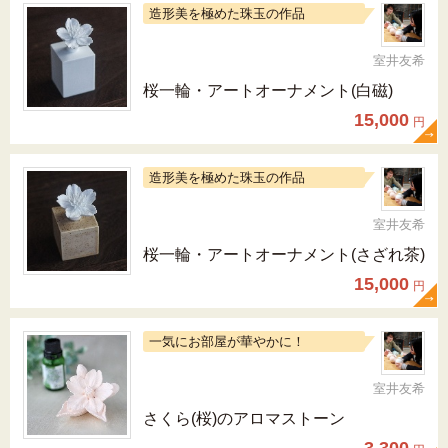
造形美を極めた珠玉の作品
室井友希
桜一輪・アートオーナメント(白磁)
15,000
円
造形美を極めた珠玉の作品
室井友希
桜一輪・アートオーナメント(さざれ茶)
15,000
円
一気にお部屋が華やかに！
室井友希
さくら(桜)のアロマストーン