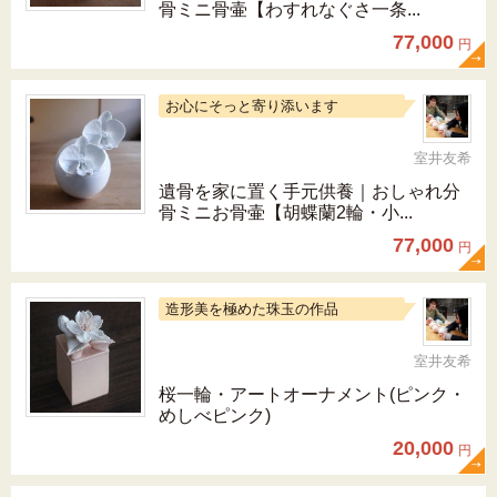
骨ミニ骨壷【わすれなぐさ一条...
77,000
円
お心にそっと寄り添います
室井友希
遺骨を家に置く手元供養｜おしゃれ分
骨ミニお骨壷【胡蝶蘭2輪・小...
77,000
円
造形美を極めた珠玉の作品
室井友希
桜一輪・アートオーナメント(ピンク・
めしべピンク)
20,000
円