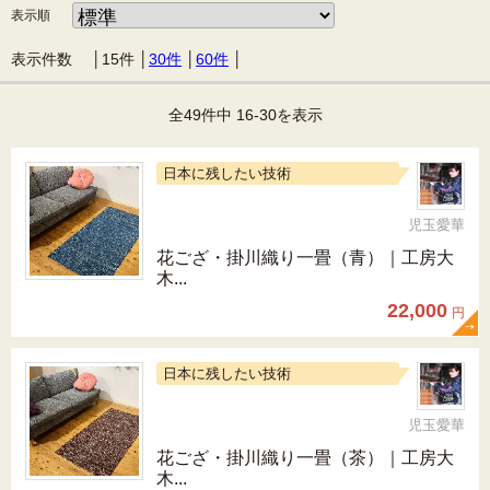
表示順
表示件数 │
15件
│
30件
│
60件
│
全49件中 16-30を表示
日本に残したい技術
児玉愛華
花ござ・掛川織り一畳（青）｜工房大
木...
22,000
円
日本に残したい技術
児玉愛華
花ござ・掛川織り一畳（茶）｜工房大
木...