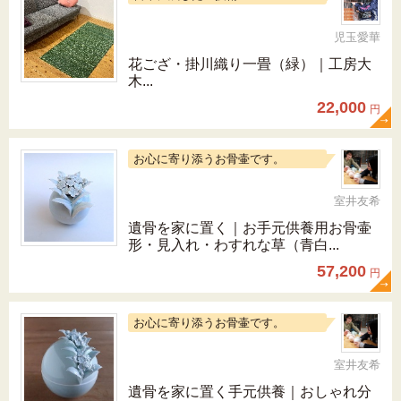
児玉愛華
花ござ・掛川織り一畳（緑）｜工房大
木...
22,000
円
お心に寄り添うお骨壷です。
室井友希
遺骨を家に置く｜お手元供養用お骨壷
形・見入れ・わすれな草（青白...
57,200
円
お心に寄り添うお骨壷です。
室井友希
遺骨を家に置く手元供養｜おしゃれ分