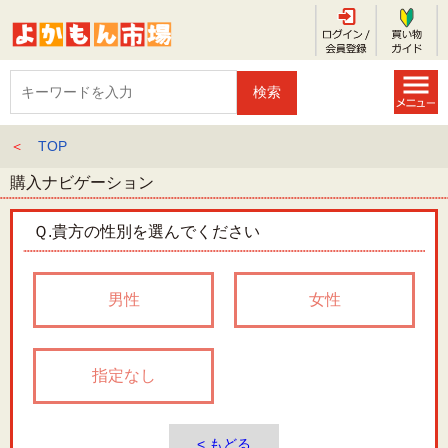
＜
TOP
購入ナビゲーション
Ｑ.
貴方の性別を選んでください
男性
女性
指定なし
< もどる