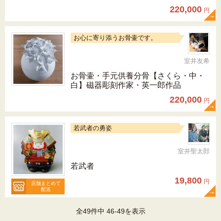
220,000
円
お心に寄り添うお骨壷です。
室井友希
お骨壷・手元供養分骨【さくら・中・
白】磁器彫刻作家・英一郎作品
220,000
円
若武者の勇姿
室井聖太郎
若武者
19,800
円
店舗まとめて
配送
全49件中 46-49を表示