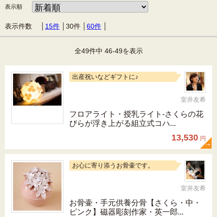
表示順
表示件数 │
15件
│
30件
│
60件
│
全49件中 46-49を表示
出産祝いなどギフトに♪
室井友希
フロアライト・授乳ライト-さくらの花
びらが浮き上がる組立式コハ...
13,530
円
お心に寄り添うお骨壷です。
室井友希
お骨壷・手元供養分骨【さくら・中・
ピンク】磁器彫刻作家・英一郎...