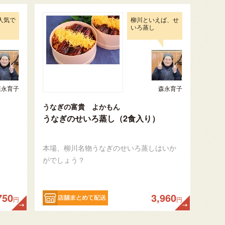
人気で
柳川といえば、せ
いろ蒸し
森永育子
森永育子
うなぎの富貴 よかもん
うなぎのせいろ蒸し（2食入り）
本場、柳川名物うなぎのせいろ蒸しはいか
がでしょう？
750
3,960
円
円