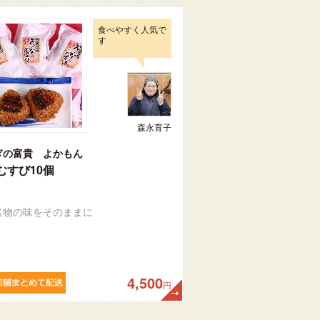
食べやすく人気で
す
森永育子
ぎの富貴 よかもん
むすび10個
名物の味をそのままに
4,500
円