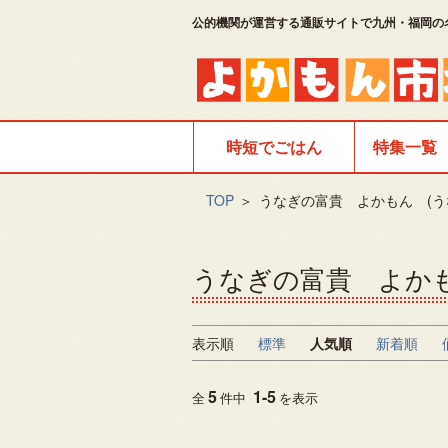
公的機関が運営する通販サイトで九州・福岡の
時短でごはん
特集一覧
TOP
＞
うなぎの富貴 よかもん (う
うなぎの富貴 よかも
表示順
標準
人気順
新着順
5
1
-
5
全
件中
を表示