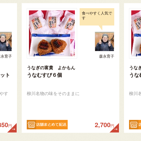
食べやすく人気で
す
森永育子
森永育子
うなぎの富貴 よかもん
うな
ット
うなむすび６個
うな
やす
柳川名物の味をそのままに
柳川
850
2,700
円
円