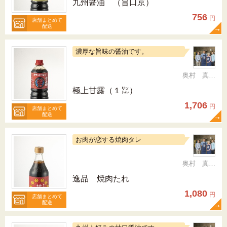
九州醤油 （旨口京）
756
円
店舗まとめて
配送
濃厚な旨味の醤油です。
奥村 真（ちか）
極上甘露（１㍑）
1,706
円
店舗まとめて
配送
お肉が恋する焼肉タレ
奥村 真（ちか）
逸品 焼肉たれ
1,080
円
店舗まとめて
配送