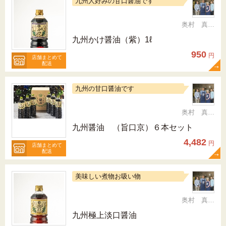
九州人好みの甘口醤油です
奥村 真（ちか）
九州かけ醤油（紫）1ℓ
950
円
店舗まとめて
配送
九州の甘口醤油です
奥村 真（ちか）
九州醤油 （旨口京）６本セット
4,482
円
店舗まとめて
配送
美味しい煮物お吸い物
奥村 真（ちか）
九州極上淡口醤油