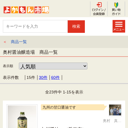
＜
商品一覧
奥村醤油醸造場 商品一覧
表示順
表示件数 │
15件
│
30件
│
60件
│
全23件中 1-15を表示
九州の甘口醤油です
奥村 真（ちか）