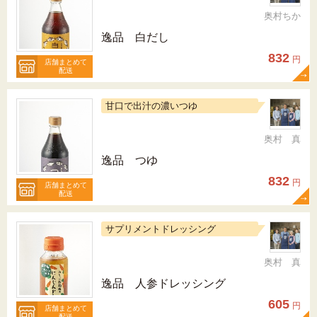
奥村ちか
逸品 白だし
832
円
店舗まとめて
配送
甘口で出汁の濃いつゆ
奥村 真
逸品 つゆ
832
円
店舗まとめて
配送
サプリメントドレッシング
奥村 真
逸品 人参ドレッシング
605
円
店舗まとめて
配送