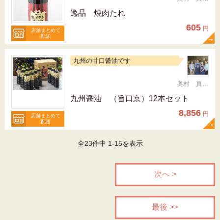
逸品 焼肉たれ
605
円
店舗まとめて
配送
九州の甘口醤油です
奥村 真（ちか）
九州醤油 （旨口京）12本セット
8,856
円
店舗まとめて
配送
全23件中 1-15を表示
次へ >
最後 >>