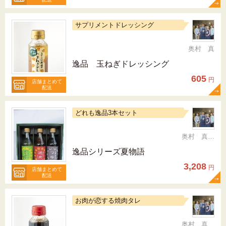
サプリメントドレッシング
奥村 真
逸品 玉ねぎドレッシング
605
円
店舗まとめて
配送
どれも逸品3本セット
奥村 真（ちか）
逸品シリーズ夏物語
3,208
円
店舗まとめて
配送
お肉が恋する焼肉タレ
奥村 真（ちか）