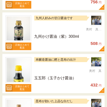
756
円
店舗まとめて
配送
九州人好みの甘口醤油です
奥村 真（ちか）
九州かけ醤油（紫）300ml
508
円
店舗まとめて
配送
本醸造醤油に鰹と昆布の出汁
奥村 真
玉五郎（玉子かけ醤油）
432
円
店舗まとめて
配送
昆布が効いた上品な白だし