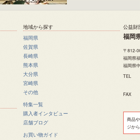
地域から探す
公益財
福岡
福岡県
佐賀県
〒812-0
長崎県
福岡県福
熊本県
福岡県中
大分県
TEL
宮崎県
その他
FAX
特集一覧
購入者インタビュー
商品や
店舗ブログ
ジから
お買い物ガイド