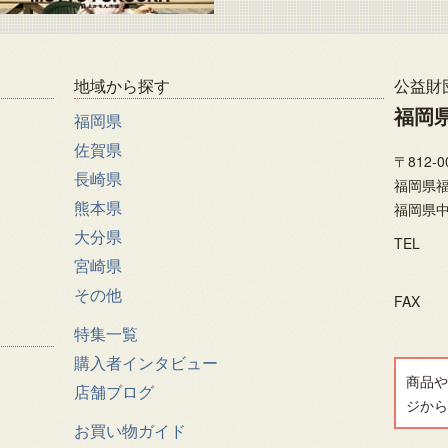
地域から探す
公益財
福岡
福岡県
佐賀県
〒812-0
長崎県
福岡県福
熊本県
福岡県中
大分県
TEL
宮崎県
その他
FAX
特集一覧
購入者インタビュー
商品や
店舗ブログ
ジから
お買い物ガイド