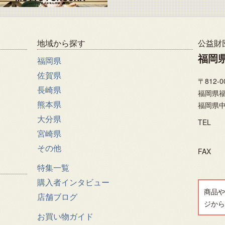
地域から探す
公益財
福岡
福岡県
佐賀県
〒812-0
長崎県
福岡県福
熊本県
福岡県中
大分県
TEL
宮崎県
その他
FAX
特集一覧
購入者インタビュー
商品や
店舗ブログ
ジから
お買い物ガイド