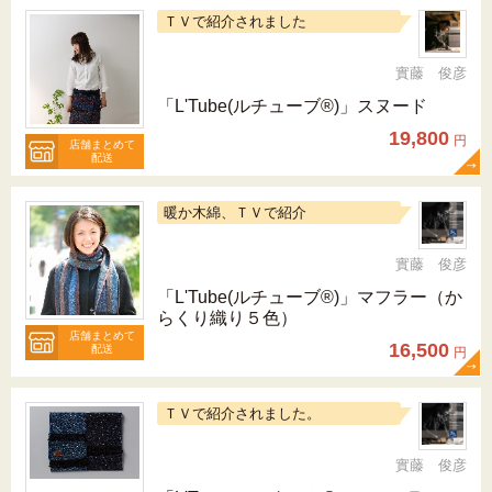
ＴＶで紹介されました
實藤 俊彦
「L'Tube(ルチューブ®)」スヌード
19,800
円
店舗まとめて
配送
暖か木綿、ＴＶで紹介
實藤 俊彦
「L'Tube(ルチューブ®)」マフラー（か
らくり織り５色）
店舗まとめて
16,500
配送
円
ＴＶで紹介されました。
實藤 俊彦