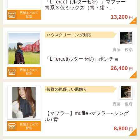
「L'Tercet（ルターセ®）」マフラー
青系３色ミックス（青・紺・...
店舗まとめて
13,200
配送
円
ハウスクリーニング対応
實藤 俊彦
「L'Tercet(ルターセ®)」ポンチョ
26,400
円
店舗まとめて
配送
抜群の気優しい肌触り
實藤 俊彦
【マフラー】muffle -マフラー- シング
ル / 青
店舗まとめて
8,800
配送
円