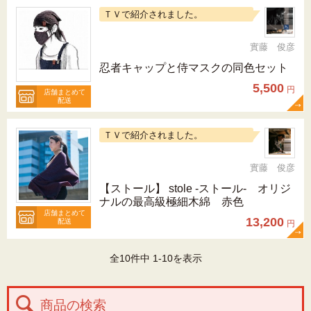
ＴＶで紹介されました。
實藤 俊彦
忍者キャップと侍マスクの同色セット
5,500
円
店舗まとめて
配送
ＴＶで紹介されました。
實藤 俊彦
【ストール】 stole -ストール- オリジ
ナルの最高級極細木綿 赤色
店舗まとめて
13,200
配送
円
全10件中 1-10を表示
商品の検索