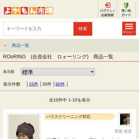
＜
商品一覧
ROoRING (合資会社 ロォーリング) 商品一覧
表示順
表示件数 │
15件
│
30件
│
60件
│
全10件中 1-10を表示
ハウスクリーニング対応
實藤 俊彦