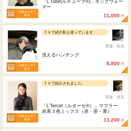
「L'Tube(ルチューブ®)」ネックウォー
マー
店舗まとめて
11,000
配送
円
ＴＶで紹介私も使っています
實藤 俊彦
洗えるハンチング
8,800
円
店舗まとめて
配送
ＴＶで紹介されました。
實藤 俊彦
「L'Tercet（ルターセ®）」マフラー
赤系３色ミックス（赤・茶・青）
店舗まとめて
13,200
配送
円