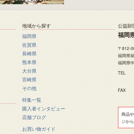
地域から探す
公益財
福岡
福岡県
佐賀県
〒812-0
長崎県
福岡県福
熊本県
福岡県中
大分県
TEL
宮崎県
その他
FAX
特集一覧
購入者インタビュー
商品や
店舗ブログ
ジから
お買い物ガイド