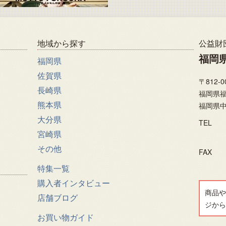
地域から探す
公益財
福岡
福岡県
佐賀県
〒812-0
長崎県
福岡県福
熊本県
福岡県中
大分県
TEL
宮崎県
その他
FAX
特集一覧
購入者インタビュー
商品や
店舗ブログ
ジから
お買い物ガイド