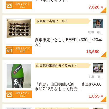
店舗まとめて
7,620
配送
円
糸島発ご当地ビール！
清澤 登希子
夏季限定いとしまBEER（330ml×20本
入）
店舗まとめて
13,680
配送
円
山田錦純米酒が安く飲めます
清澤 登希子
『糸島』山田錦純米酒 糸島純米60
令和7.12月をもって終売...
店舗まとめて
1,855
配送
円