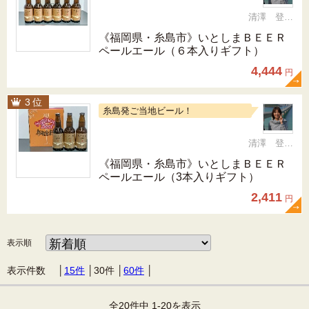
清澤 登希子
《福岡県・糸島市》いとしまＢＥＥＲ
ペールエール（６本入りギフト）
4,444
円
糸島発ご当地ビール！
清澤 登希子
《福岡県・糸島市》いとしまＢＥＥＲ
ペールエール（3本入りギフト）
2,411
円
表示順
表示件数 │
15件
│
30件
│
60件
│
全20件中 1-20を表示