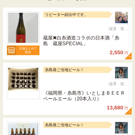
リピーター続出中です。
清澤 登希子
蔵屋✖白糸酒造コラボの日本酒「糸
島 蔵屋SPECIAL」
店舗まとめて
2,550
配送
円
糸島発ご当地ビール！
清澤 登希子
《福岡県・糸島市》いとしまＢＥＥＲ
ペールエール（20本入り）
13,680
円
糸島発ご当地ビール！