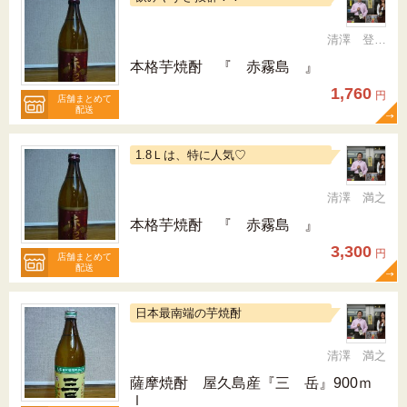
清澤 登希子
本格芋焼酎 『 赤霧島 』
1,760
円
店舗まとめて
配送
1.8Ｌは、特に人気♡
清澤 満之
本格芋焼酎 『 赤霧島 』
3,300
円
店舗まとめて
配送
日本最南端の芋焼酎
清澤 満之
薩摩焼酎 屋久島産『三 岳』900ｍ
ｌ