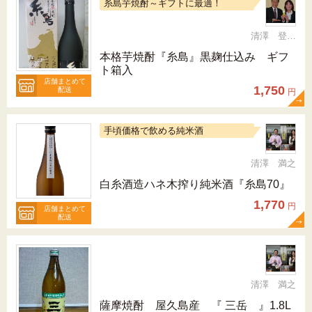
糸島芋焼酎～ギフトに最適！
清澤 登希子
本格芋焼酎『糸島』黒麹仕込み ギフ
ト箱入
店舗まとめて
1,750
配送
円
手頃価格で飲める純米酒
清澤 満之
白糸酒造ハネ木搾り純米酒『糸島70』
1,770
円
店舗まとめて
配送
清澤 満之
薩摩焼酎 屋久島産 『 三岳 』1.8L