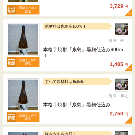
3,729
円
店舗まとめて
配送
原材料は糸島産100％！
清澤 登希子
本格芋焼酎『糸島』黒麹仕込み900ｍ
ｌ
店舗まとめて
1,485
配送
円
すべて原材料は糸島産！
清澤 満之
本格芋焼酎『糸島』黒麹仕込み
2,750
円
店舗まとめて
配送
飲みやすさ抜群！！