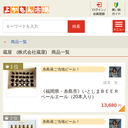
＜
商品一覧
蔵屋 (株式会社蔵屋) 商品一覧
糸島発ご当地ビール！
清澤 登希子
《福岡県・糸島市》いとしまＢＥＥＲ
ペールエール（20本入り）
13,680
円
糸島発ご当地ビール！