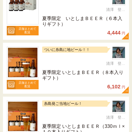
清澤 登希子
夏季限定 いとしまＢＥＥＲ（６本入
りギフト）
店舗まとめて
4,444
配送
円
ついに糸島に地ビール！！
清澤 登希子
夏季限定 いとしまＢＥＥＲ（８本入り
ギフト）
店舗まとめて
6,102
配送
円
糸島発ご当地ビール！
清澤 登希子
夏季限定 いとしまＢＥＥＲ（330ｍｌ×
１０本入りギフト）