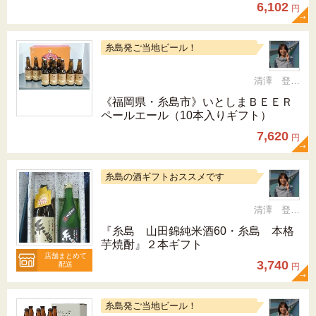
6,102
円
糸島発ご当地ビール！
清澤 登希子
《福岡県・糸島市》いとしまＢＥＥＲ
ペールエール（10本入りギフト）
7,620
円
糸島の酒ギフトおススメです
清澤 登希子
『糸島 山田錦純米酒60・糸島 本格
芋焼酎』２本ギフト
店舗まとめて
3,740
配送
円
糸島発ご当地ビール！