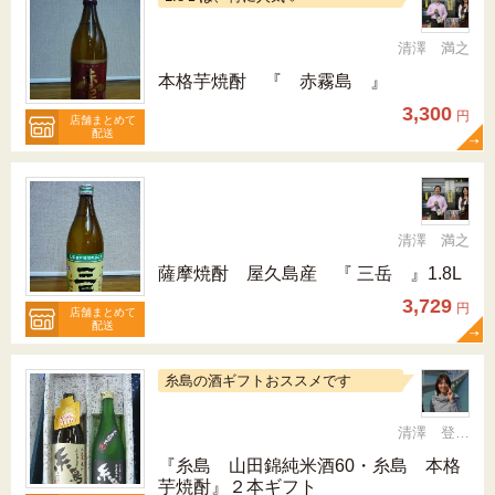
清澤 満之
本格芋焼酎 『 赤霧島 』
3,300
円
店舗まとめて
配送
清澤 満之
薩摩焼酎 屋久島産 『 三岳 』1.8L
3,729
円
店舗まとめて
配送
糸島の酒ギフトおススメです
清澤 登希子
『糸島 山田錦純米酒60・糸島 本格
芋焼酎』２本ギフト