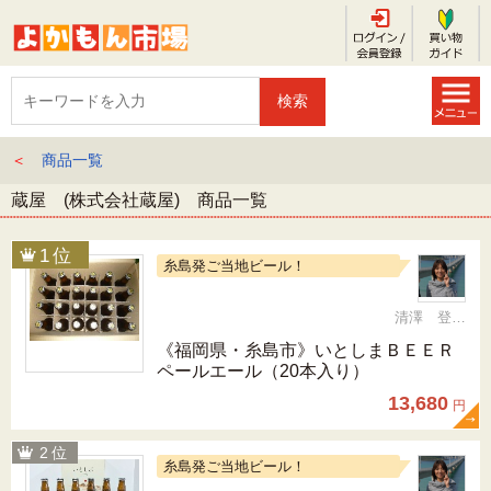
＜
商品一覧
蔵屋 (株式会社蔵屋) 商品一覧
糸島発ご当地ビール！
清澤 登希子
《福岡県・糸島市》いとしまＢＥＥＲ
ペールエール（20本入り）
13,680
円
糸島発ご当地ビール！