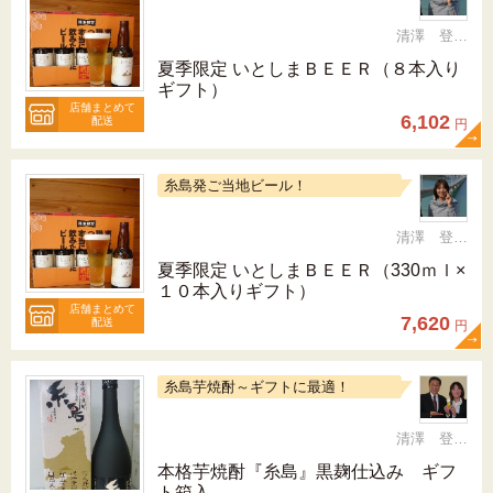
清澤 登希子
夏季限定 いとしまＢＥＥＲ（８本入り
ギフト）
店舗まとめて
6,102
配送
円
糸島発ご当地ビール！
清澤 登希子
夏季限定 いとしまＢＥＥＲ（330ｍｌ×
１０本入りギフト）
店舗まとめて
7,620
配送
円
糸島芋焼酎～ギフトに最適！
清澤 登希子
本格芋焼酎『糸島』黒麹仕込み ギフ
ト箱入