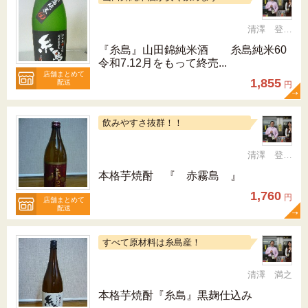
清澤 登希子
『糸島』山田錦純米酒 糸島純米60
令和7.12月をもって終売...
店舗まとめて
1,855
配送
円
飲みやすさ抜群！！
清澤 登希子
本格芋焼酎 『 赤霧島 』
1,760
円
店舗まとめて
配送
すべて原材料は糸島産！
清澤 満之
本格芋焼酎『糸島』黒麹仕込み