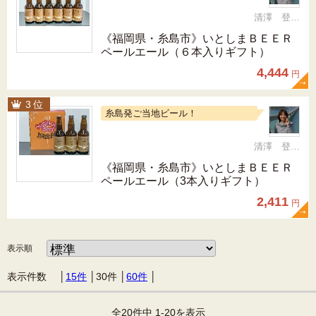
清澤 登希子
《福岡県・糸島市》いとしまＢＥＥＲ
ペールエール（６本入りギフト）
4,444
円
糸島発ご当地ビール！
清澤 登希子
《福岡県・糸島市》いとしまＢＥＥＲ
ペールエール（3本入りギフト）
2,411
円
表示順
表示件数 │
15件
│
30件
│
60件
│
全20件中 1-20を表示