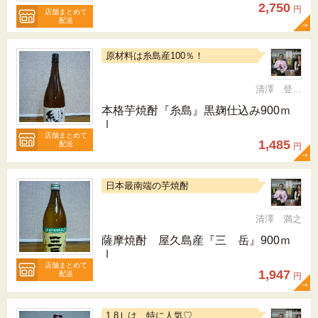
2,750
円
店舗まとめて
配送
原材料は糸島産100％！
清澤 登希子
本格芋焼酎『糸島』黒麹仕込み900ｍ
ｌ
店舗まとめて
1,485
配送
円
日本最南端の芋焼酎
清澤 満之
薩摩焼酎 屋久島産『三 岳』900ｍ
ｌ
店舗まとめて
1,947
配送
円
1.8Ｌは、特に人気♡