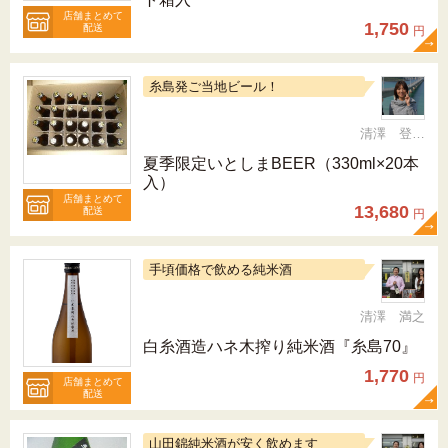
店舗まとめて
1,750
配送
円
糸島発ご当地ビール！
清澤 登希子
夏季限定いとしまBEER（330ml×20本
入）
店舗まとめて
13,680
配送
円
手頃価格で飲める純米酒
清澤 満之
白糸酒造ハネ木搾り純米酒『糸島70』
1,770
円
店舗まとめて
配送
山田錦純米酒が安く飲めます