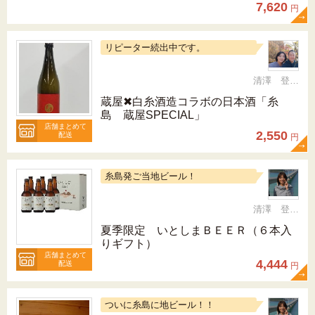
7,620
円
リピーター続出中です。
清澤 登希子
蔵屋✖白糸酒造コラボの日本酒「糸
島 蔵屋SPECIAL」
店舗まとめて
2,550
配送
円
糸島発ご当地ビール！
清澤 登希子
夏季限定 いとしまＢＥＥＲ（６本入
りギフト）
店舗まとめて
4,444
配送
円
ついに糸島に地ビール！！