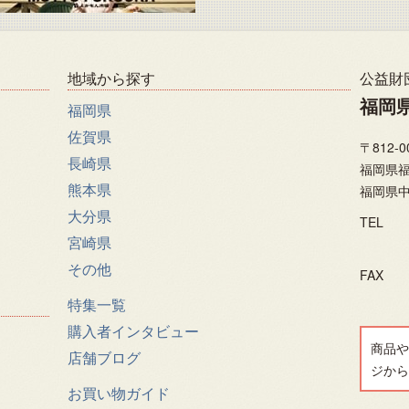
地域から探す
公益財
福岡
福岡県
佐賀県
〒812-0
長崎県
福岡県福
熊本県
福岡県中
大分県
TEL
宮崎県
その他
FAX
特集一覧
購入者インタビュー
商品や
店舗ブログ
ジから
お買い物ガイド