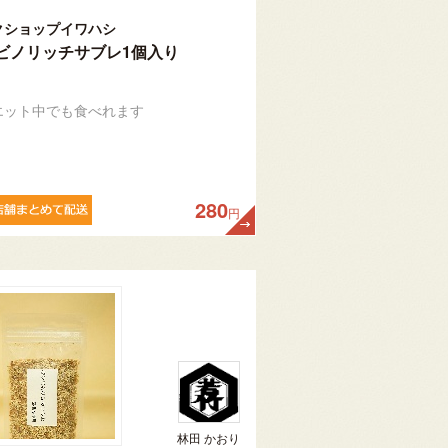
クショップイワハシ
ビノリッチサブレ1個入り
エット中でも食べれます
280
円
林田 かおり