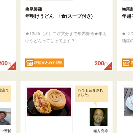
梅尾製麺
梅尾
年明けうどん 1食(スープ付き)
年越そ
★12/25（火）ご注文分まで年内発送★年明
★12
けうどんってしってます？
麺屋
200
200
円
円
豊富で
TVでも紹介され
ました。
田中宏輔
緒方克徳