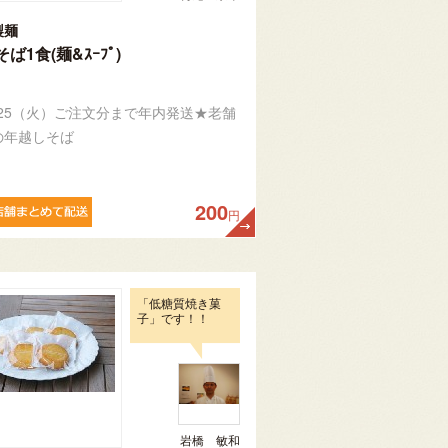
製麺
ば1食(麺&ｽｰﾌﾟ)
/25（火）ご注文分まで年内発送★老舗
の年越しそば
200
円
「低糖質焼き菓
子」です！！
岩橋 敏和