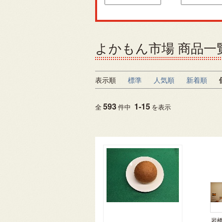
よかもん市場 商品一
表示順
標準
人気順
新着順
593
1
-
15
全
件中
を表示
岩