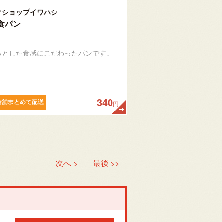
クショップイワハシ
食パン
っとした食感にこだわったパンです。
340
円
次へ >
最後 >>