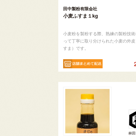
田中製粉有限会社
小麦ふすま１kg
小麦粉を製粉する際、熟練の製粉技術
って丁寧に取り分けられた小麦の外皮
すま）です。
林田