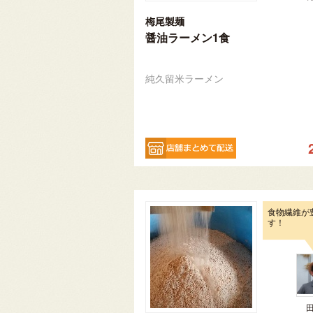
梅尾製麺
醤油ラーメン1食
純久留米ラーメン
食物繊維が
す！