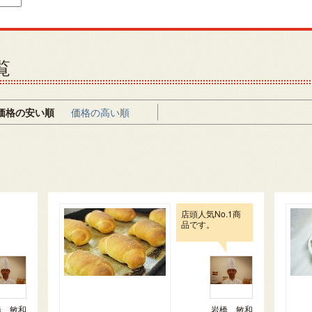
覧
価格の安い順
価格の高い順
店頭人気No.1商
品です。
橋 敏和
岩橋 敏和