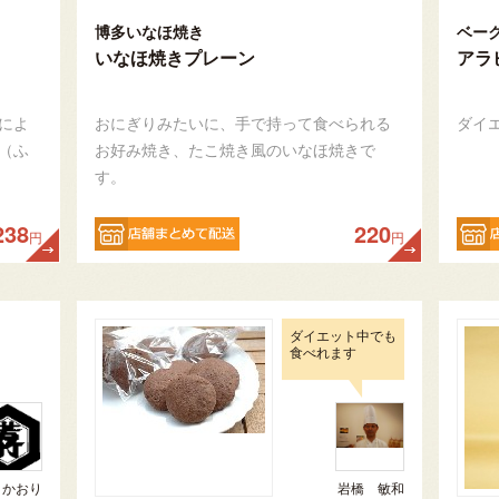
博多いなほ焼き
ベー
いなほ焼きプレーン
アラ
によ
おにぎりみたいに、手で持って食べられる
ダイ
（ふ
お好み焼き、たこ焼き風のいなほ焼きで
す。
238
220
円
円
ダイエット中でも
食べれます
 かおり
岩橋 敏和