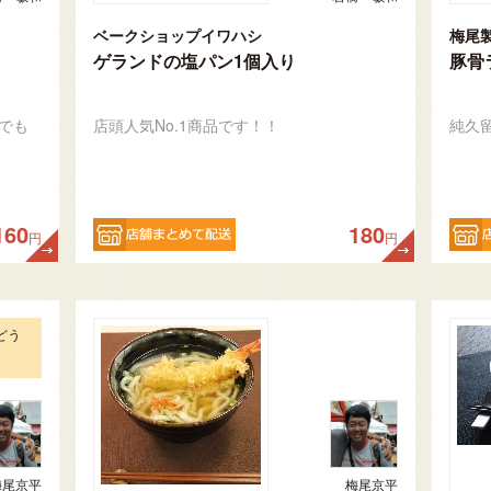
ベークショップイワハシ
梅尾
ゲランドの塩パン1個入り
豚骨
でも
店頭人気No.1商品です！！
純久
160
180
円
円
どう
梅尾京平
梅尾京平