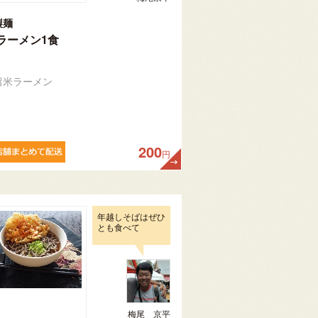
製麺
ラーメン1食
留米ラーメン
200
円
年越しそばはぜひ
とも食べて
梅尾 京平