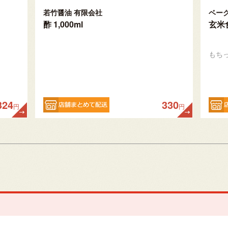
若竹醤油 有限会社
ベー
酢 1,000ml
玄米
もち
324
330
円
円