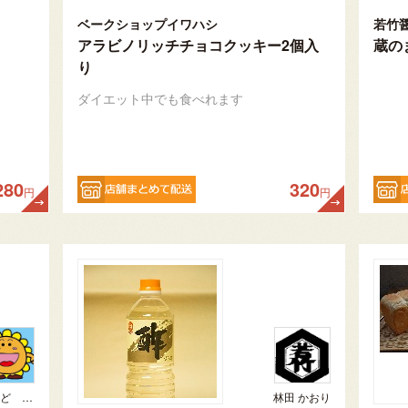
ベークショップイワハシ
若竹
アラビノリッチチョコクッキー2個入
蔵の
り
ダイエット中でも食べれます
280
320
円
円
ひまわりらんど おやま
林田 かおり