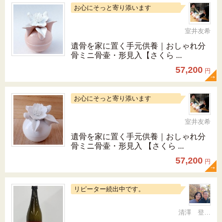
お心にそっと寄り添います
室井友希
遺骨を家に置く手元供養｜おしゃれ分
骨ミニ骨壷・形見入【さくら ...
57,200
円
お心にそっと寄り添います
室井友希
遺骨を家に置く手元供養｜おしゃれ分
骨ミニ骨壷・形見入 【さくら ...
57,200
円
リピーター続出中です。
清澤 登希子