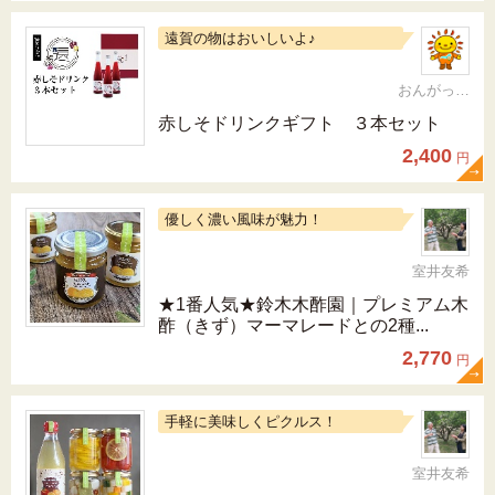
遠賀の物はおいしいよ♪
おんがっぴー
赤しそドリンクギフト ３本セット
2,400
円
優しく濃い風味が魅力！
室井友希
★1番人気★鈴木木酢園｜プレミアム木
酢（きず）マーマレードとの2種...
2,770
円
手軽に美味しくピクルス！
室井友希