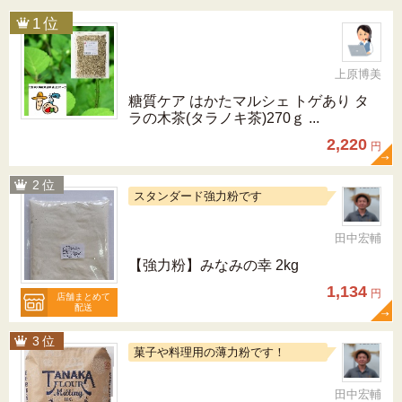
上原博美
糖質ケア はかたマルシェ トゲあり タ
ラの木茶(タラノキ茶)270ｇ ...
2,220
円
スタンダード強力粉です
田中宏輔
【強力粉】みなみの幸 2kg
1,134
円
店舗まとめて
配送
菓子や料理用の薄力粉です！
田中宏輔