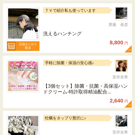
ＴＶで紹介私も使っています
實藤 俊彦
洗えるハンチング
8,800
円
店舗まとめて
配送
手軽に除菌・保湿の安心感♪
室井友希
【3個セット】除菌・抗菌・高保湿ハン
ドクリーム-特許取得精油配合...
2,640
円
牡蠣をタップリ贅沢に♪
室井友希