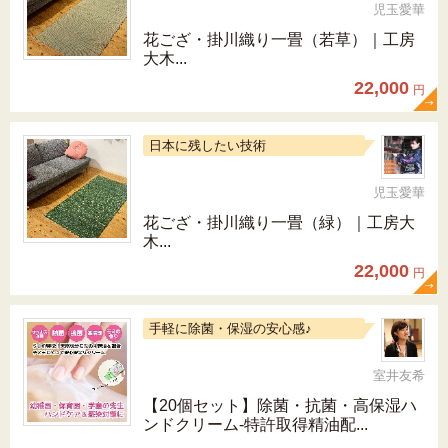
児玉愛華
花ござ・掛川織り一畳（若草）｜工房
大木...
22,000
円
日本に残したい技術
児玉愛華
花ござ・掛川織り一畳（緑）｜工房大
木...
22,000
円
手軽に除菌・保湿の安心感♪
室井友希
【20個セット】除菌・抗菌・高保湿ハ
ンドクリーム-特許取得精油配...