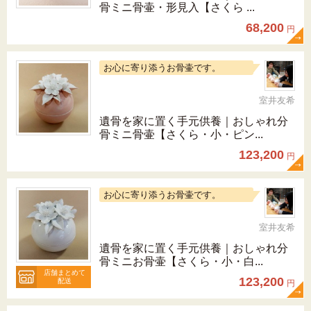
骨ミニ骨壷・形見入【さくら ...
68,200
円
お心に寄り添うお骨壷です。
室井友希
遺骨を家に置く手元供養｜おしゃれ分
骨ミニ骨壷【さくら・小・ピン...
123,200
円
お心に寄り添うお骨壷です。
室井友希
遺骨を家に置く手元供養｜おしゃれ分
骨ミニお骨壷【さくら・小・白...
店舗まとめて
123,200
配送
円