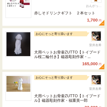
おんがっぴー
赤しそドリンクギフト ２本セット
1,700
円
お心にそっと寄り添います
室井友希
犬用ペットお骨壷ZUTTO【トイプード
ル桜二輪付き】磁器彫刻作家・...
165,000
円
お心にそっと寄り添います
室井友希
犬用ペットお骨壷ZUTTO【トイプード
ル】磁器彫刻作家・福重英一郎