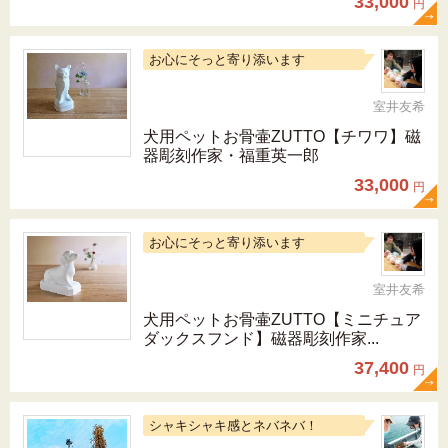
33,000
円
お心にそっと寄り添います
室井友希
犬用ペットお骨壷ZUTTO【チワワ】磁
器彫刻作家・福重英一郎
33,000
円
お心にそっと寄り添います
室井友希
犬用ペットお骨壷ZUTTO【ミニチュア
ダックスフンド】磁器彫刻作家...
37,400
円
シャキシャキ感とネバネバ！