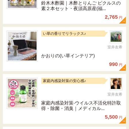
鈴木木酢園｜木酢とりんご ピクルスの
素２本セット・夜須高原産(福...
2,765
円
い草の香りでリラックス♪
室井友希
かおりの(い草インテリア)
990
円
家庭内感染対策の安心感♪
室井友希
家庭内感染対策-ウイルス不活化特許取
得・除菌・消臭｜メディカル...
5,500
円