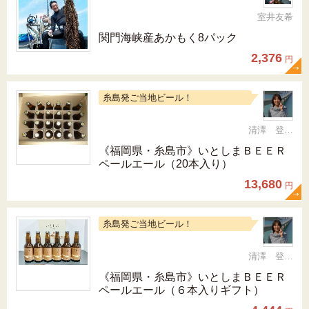
室井友希
関門海峡産あかもく8パック
2,376
円
糸島発ご当地ビール！
清澤 登希子
《福岡県・糸島市》いとしまＢＥＥＲ
ペールエール（20本入り）
13,680
円
糸島発ご当地ビール！
清澤 登希子
《福岡県・糸島市》いとしまＢＥＥＲ
ペールエール（６本入りギフト）