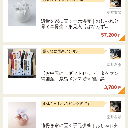
室井友希
遺骨を家に置く手元供養｜おしゃれ分
骨ミニ骨壷・形見入【はなみず...
57,200
円
贈り物に国産メンマ♪
室井友希
【お中元に！ギフトセット】タケマン
純国産・糸島メンマ 赤×2個+黒...
3,780
円
本体もめしべもピンク色です
室井友希
遺骨を家に置く手元供養｜おしゃれ分