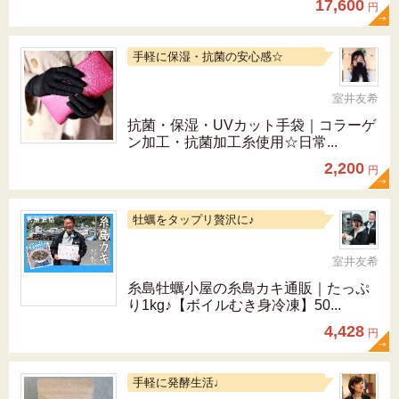
17,600
円
手軽に保湿・抗菌の安心感☆
室井友希
抗菌・保湿・UVカット手袋｜コラーゲ
ン加工・抗菌加工糸使用☆日常...
2,200
円
牡蠣をタップリ贅沢に♪
室井友希
糸島牡蠣小屋の糸島カキ通販｜たっぷ
り1kg♪【ボイルむき身冷凍】50...
4,428
円
手軽に発酵生活♩