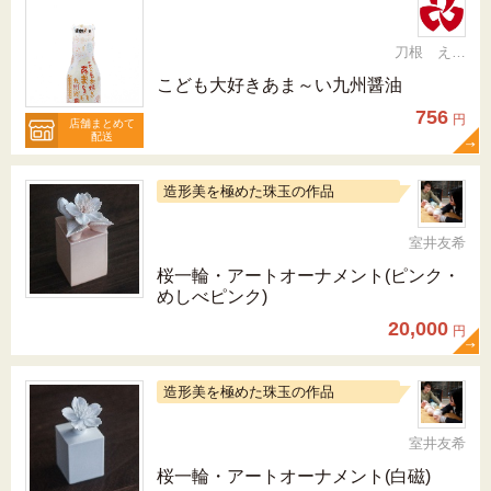
刀根 えつこ
こども大好きあま～い九州醤油
756
円
店舗まとめて
配送
造形美を極めた珠玉の作品
室井友希
桜一輪・アートオーナメント(ピンク・
めしべピンク)
20,000
円
造形美を極めた珠玉の作品
室井友希
桜一輪・アートオーナメント(白磁)