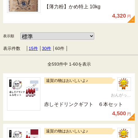
【薄力粉】かめ特上 10kg
4,320
円
表示順
表示件数 │
15件
│
30件
│
60件
│
全593件中 1-60を表示
遠賀の物はおいしいよ♪
おんがっぴー
赤しそドリンクギフト ６本セット
4,500
円
遠賀の物はおいしいよ♪