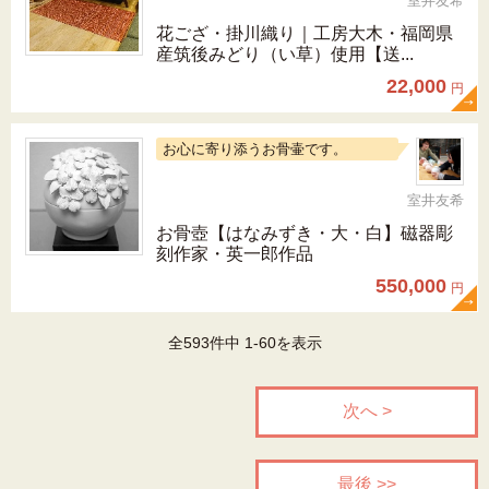
室井友希
花ござ・掛川織り｜工房大木・福岡県
産筑後みどり（い草）使用【送...
22,000
円
お心に寄り添うお骨壷です。
室井友希
お骨壺【はなみずき・大・白】磁器彫
刻作家・英一郎作品
550,000
円
全593件中 1-60を表示
次へ >
最後 >>