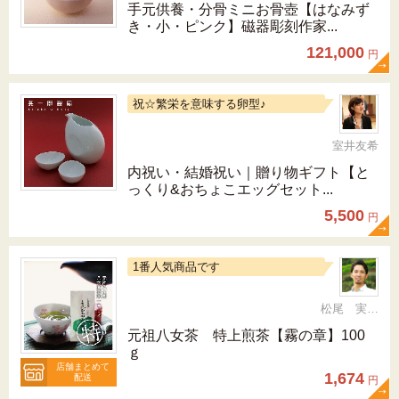
手元供養・分骨ミニお骨壺【はなみず
き・小・ピンク】磁器彫刻作家...
121,000
円
祝☆繁栄を意味する卵型♪
室井友希
内祝い・結婚祝い｜贈り物ギフト【と
っくり&おちょこエッグセット...
5,500
円
1番人気商品です
松尾 実 （三十五代目、日本茶インストラクター）
元祖八女茶 特上煎茶【霧の章】100
ｇ
店舗まとめて
1,674
配送
円