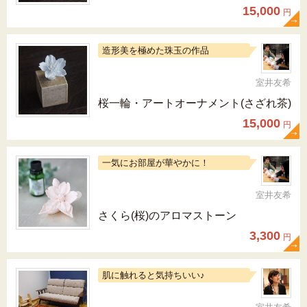
15,000
円
造形美を極めた珠玉の作品
室井友希
桜一輪・アートオーナメント(さざれ茶)
15,000
円
一気にお部屋が華やかに！
室井友希
さくら(桜)のアロマストーン
3,300
円
肌に触れると気持ちいい♪