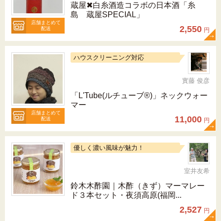
蔵屋✖白糸酒造コラボの日本酒「糸
島 蔵屋SPECIAL」
店舗まとめて
2,550
配送
円
ハウスクリーニング対応
實藤 俊彦
「L'Tube(ルチューブ®)」ネックウォー
マー
店舗まとめて
11,000
配送
円
優しく濃い風味が魅力！
室井友希
鈴木木酢園｜木酢（きず）マーマレー
ド３本セット・夜須高原(福岡...
2,527
円