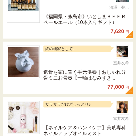
清澤 登希子
《福岡県・糸島市》いとしまＢＥＥＲ
ペールエール（10本入りギフト）
7,620
円
終の棲家として…
室井友希
遺骨を家に置く手元供養｜おしゃれ分
骨ミニお骨壺【一輪はなみずき...
77,000
円
サラサラだけどしっとり♪
室井友希
【ネイルケア＆ハンドケア】美爪専科
ネイルアップオイルミスト