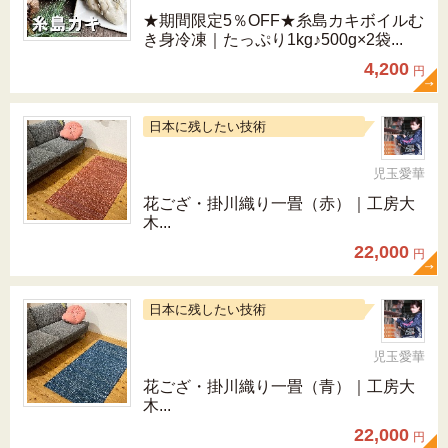
★期間限定5％OFF★糸島カキボイルむ
き身冷凍｜たっぷり1kg♪500g×2袋...
4,200
円
日本に残したい技術
児玉愛華
花ござ・掛川織り一畳（赤）｜工房大
木...
22,000
円
日本に残したい技術
児玉愛華
花ござ・掛川織り一畳（青）｜工房大
木...
22,000
円