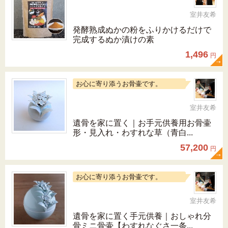
室井友希
発酵熟成ぬかの粉をふりかけるだけで
完成するぬか漬けの素
1,496
円
お心に寄り添うお骨壷です。
室井友希
遺骨を家に置く｜お手元供養用お骨壷
形・見入れ・わすれな草（青白...
57,200
円
お心に寄り添うお骨壷です。
室井友希
遺骨を家に置く手元供養｜おしゃれ分
骨ミニ骨壷【わすれなぐさ一条...