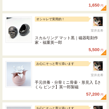
1,650
円
オシャレで実用的！
室井友希
スカルリング マット黒｜磁器彫刻作
家・福重英一郎
5,500
円
お心にそっと寄り添います
室井友希
手元供養・分骨ミニ骨壷・形見入【さ
くら ピンク】英一郎製磁
57,200
円
お心にそっと寄り添います