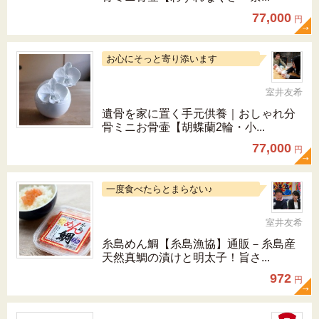
77,000
円
お心にそっと寄り添います
室井友希
遺骨を家に置く手元供養｜おしゃれ分
骨ミニお骨壷【胡蝶蘭2輪・小...
77,000
円
一度食べたらとまらない♪
室井友希
糸島めん鯛【糸島漁協】通販－糸島産
天然真鯛の漬けと明太子！旨さ...
972
円