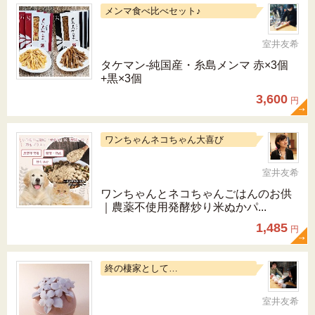
メンマ食べ比べセット♪
室井友希
タケマン-純国産・糸島メンマ 赤×3個
+黒×3個
3,600
円
ワンちゃんネコちゃん大喜び
室井友希
ワンちゃんとネコちゃんごはんのお供
｜農薬不使用発酵炒り米ぬかパ...
1,485
円
終の棲家として…
室井友希