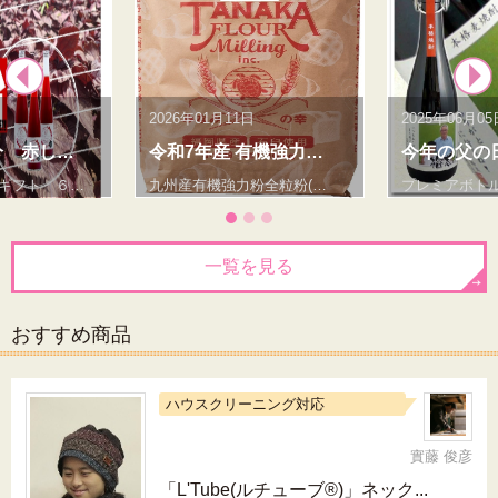
日
2026年01月11日
2025年06月05
分 赤し…
令和7年産 有機強力…
今年の父の
ギフト ６…
九州産有機強力粉全粒粉(…
プレミアボト
一覧を見る
おすすめ商品
ハウスクリーニング対応
實藤 俊彦
「L'Tube(ルチューブ®)」ネック...