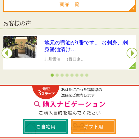
商品一覧
お客様の声
地元の醤油が1番です。 お刺身、刺
身醤油漬け…
九州醤油 （旨口京…