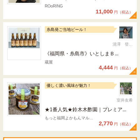
ROoRING
11,000
円（税込）
糸島発ご当地ビール！
清澤 登希子
《福岡県・糸島市》いとしまＢ...
蔵屋
4,444
円（税込）
優しく濃い風味が魅力！
室井友希
★1番人気★鈴木木酢園｜プレミア...
もっと福岡よかもんマル...
2,770
円（税込）