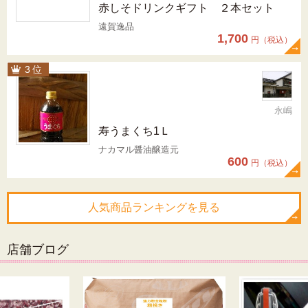
赤しそドリンクギフト ２本セット
遠賀逸品
1,700
円（税込）
永嶋
寿うまくち1Ｌ
ナカマル醤油醸造元
600
円（税込）
人気商品ランキングを見る
店舗ブログ