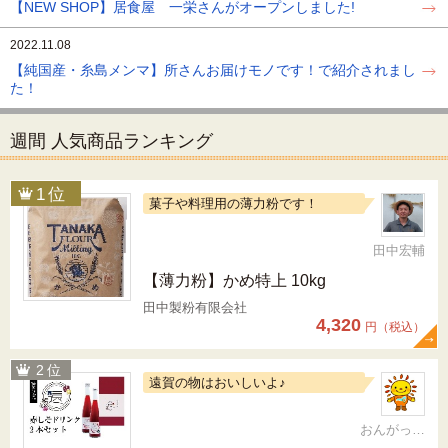
【NEW SHOP】居食屋 一栄さんがオープンしました!
2022.11.08
【純国産・糸島メンマ】所さんお届けモノです！で紹介されまし
た！
週間 人気商品ランキング
菓子や料理用の薄力粉です！
田中宏輔
【薄力粉】かめ特上 10kg
田中製粉有限会社
4,320
円（税込）
遠賀の物はおいしいよ♪
おんがっぴー