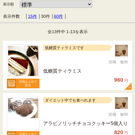
表示順
表示件数 │
15件
│
30件
│
60件
│
全13件中 1-13を表示
低糖質ティラミスです
岩橋 敏和
低糖質ティラミス
960
円
店舗まとめて
配送
ダイエット中でも食べれます
岩橋 敏和
アラビノリッチチョコクッキー5個入り
820
円
店舗まとめて