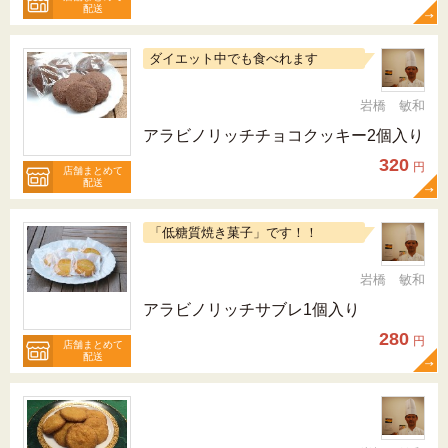
配送
ダイエット中でも食べれます
岩橋 敏和
アラビノリッチチョコクッキー2個入り
320
円
店舗まとめて
配送
「低糖質焼き菓子」です！！
岩橋 敏和
アラビノリッチサブレ1個入り
280
円
店舗まとめて
配送