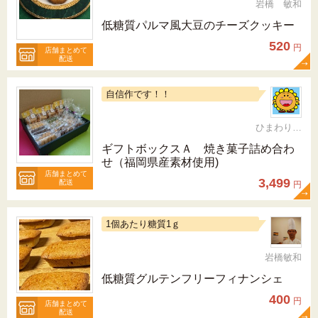
岩橋 敏和
低糖質パルマ風大豆のチーズクッキー
520
円
店舗まとめて
配送
自信作です！！
ひまわりらんど おやま
ギフトボックスＡ 焼き菓子詰め合わ
せ（福岡県産素材使用)
店舗まとめて
3,499
配送
円
1個あたり糖質1ｇ
岩橋敏和
低糖質グルテンフリーフィナンシェ
400
円
店舗まとめて
配送