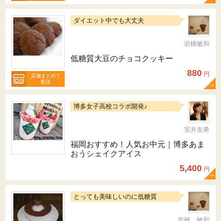
ダイエット中でも大丈夫
岩橋敏和
低糖質大豆のチョコクッキー
880
円
店舗まとめて
配送
博多女子高校コラボ開発♪
室井友希
福岡おすすめ！人気お中元｜博多あま
おうシェイクアイス
5,400
円
とっても美味しいのに低糖質
岩橋 敏和