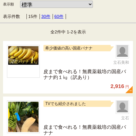
表示順
表示件数 │
15件
│
30件
│
60件
│
全2件中 1-2を表示
希少価値の高い国産バナナ
立石美和
皮まで食べれる！無農薬栽培の国産バ
ナナ約１㎏（訳あり）
2,916
円
TVでも紹介されました
立石
皮まで食べれる！無農薬栽培の国産バ
ナナ