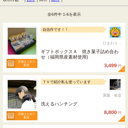
全6件中 1-6を表示
自信作です！！
ひまわりらんど おやま
ギフトボックスＡ 焼き菓子詰め合わ
せ（福岡県産素材使用)
店舗まとめて
3,499
配送
円
ＴＶで紹介私も使っています
實藤 俊彦
洗えるハンチング
8,800
円
店舗まとめて
配送