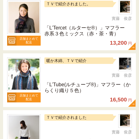
ＴＶで紹介されました。
實藤 俊彦
「L'Tercet（ルターセ®）」マフラー
赤系３色ミックス（赤・茶・青）
店舗まとめて
13,200
配送
円
暖か木綿、ＴＶで紹介
實藤 俊彦
「L'Tube(ルチューブ®)」マフラー（か
らくり織り５色）
店舗まとめて
16,500
配送
円
ＴＶで紹介されました
實藤 俊彦