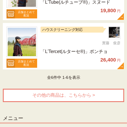
「L'Tube(ルチューブ®)」スヌード
19,800
円
店舗まとめて
配送
ハウスクリーニング対応
實藤 俊彦
「L'Tercet(ルターセ®)」ポンチョ
26,400
円
店舗まとめて
配送
全6件中 1-6を表示
その他の商品は、こちらから >
メニュー