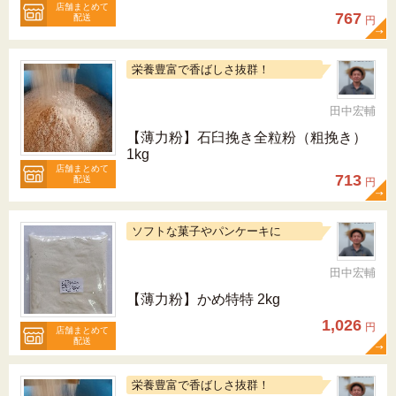
店舗まとめて
767
配送
円
栄養豊富で香ばしさ抜群！
田中宏輔
【薄力粉】石臼挽き全粒粉（粗挽き）
1kg
店舗まとめて
713
配送
円
ソフトな菓子やパンケーキに
田中宏輔
【薄力粉】かめ特特 2kg
1,026
円
店舗まとめて
配送
栄養豊富で香ばしさ抜群！