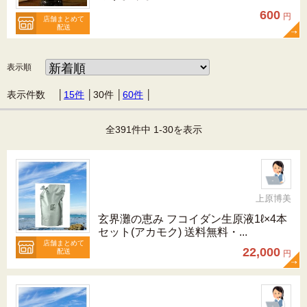
600
円
店舗まとめて
配送
表示順
表示件数 │
15件
│
30件
│
60件
│
全391件中 1-30を表示
上原博美
玄界灘の恵み フコイダン生原液1ℓ×4本
セット(アカモク) 送料無料・...
店舗まとめて
22,000
配送
円