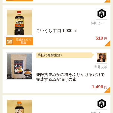
林田 かおり
こいくち 甘口 1,000ml
510
円
店舗まとめて
配送
手軽に発酵生活♩
室井友希
発酵熟成ぬかの粉をふりかけるだけで
完成するぬか漬けの素
1,496
円