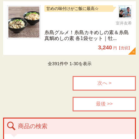
甘めの味付けがご飯に最高☆
室井友希
糸島グルメ！糸島カキめしの素＆糸島
真鯛めしの素 各1袋セット｜牡...
3,240
円【売切】
全391件中 1-30を表示
次へ >
最後 >>
商品の検索