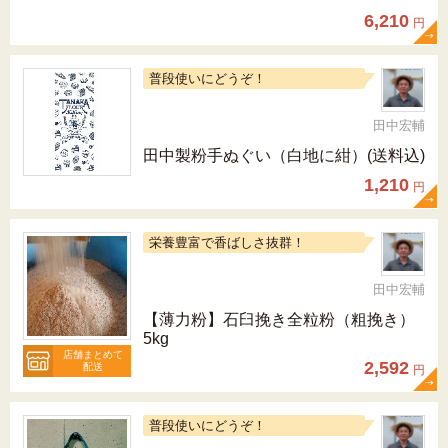
6,210
円
普段使いにどうぞ！
田中宏輔
田中製粉手ぬぐい（白地に紺）(送料込)
1,210
円
栄養豊富で香ばしさ抜群！
田中宏輔
【薄力粉】石臼挽き全粒粉（粗挽き）
5kg
店舗まとめて
2,592
配送
円
普段使いにどうぞ！