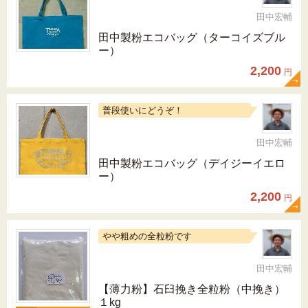
田中宏輔
田中製粉エコバッグ（ターコイズブル
ー）
2,200
円
普段使いにどうぞ！
田中宏輔
田中製粉エコバッグ（デイジーイエロ
ー）
2,200
円
やや粗めの全粒粉です
田中宏輔
【薄力粉】石臼挽き全粒粉（中挽き）
１kg