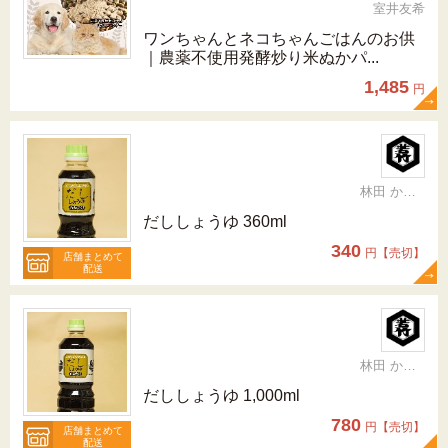
室井友希
ワンちゃんとネコちゃんごはんのお供
｜農薬不使用発酵炒り米ぬかパ...
1,485
円
林田 かおり
だししょうゆ 360ml
340
円【売切】
店舗まとめて
配送
林田 かおり
だししょうゆ 1,000ml
780
円【売切】
店舗まとめて
配送