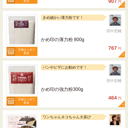
907
配送
円
きめ細かい薄力粉です！
田中宏輔
かめ印の薄力粉 800g
767
円
店舗まとめて
配送
パンやピザにお勧めです！
田中宏輔
かめ印の強力粉300g
464
円
店舗まとめて
配送
ワンちゃんネコちゃん大喜び