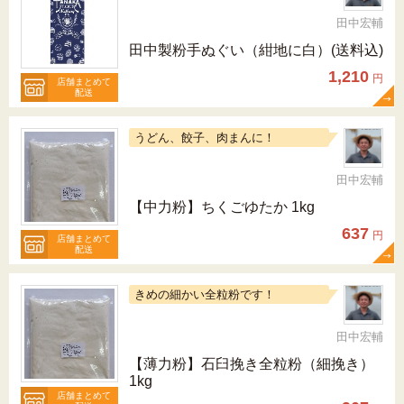
田中宏輔
田中製粉手ぬぐい（紺地に白）(送料込)
1,210
円
店舗まとめて
配送
うどん、餃子、肉まんに！
田中宏輔
【中力粉】ちくごゆたか 1kg
637
円
店舗まとめて
配送
きめの細かい全粒粉です！
田中宏輔
【薄力粉】石臼挽き全粒粉（細挽き）
1kg
店舗まとめて