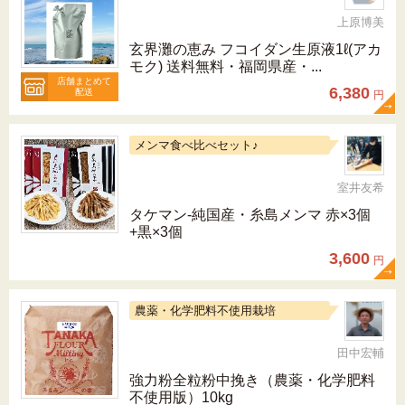
上原博美
玄界灘の恵み フコイダン生原液1ℓ(アカ
モク) 送料無料・福岡県産・...
店舗まとめて
6,380
配送
円
メンマ食べ比べセット♪
室井友希
タケマン-純国産・糸島メンマ 赤×3個
+黒×3個
3,600
円
農薬・化学肥料不使用栽培
田中宏輔
強力粉全粒粉中挽き（農薬・化学肥料
不使用版）10kg