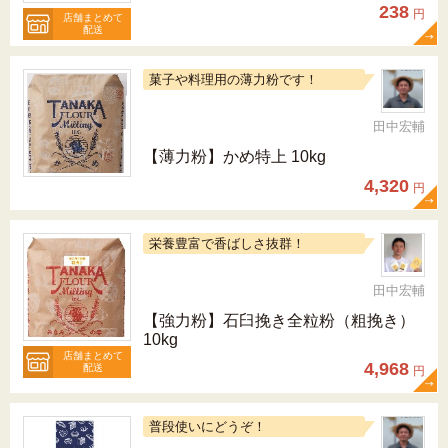
238
円
店舗まとめて
配送
菓子や料理用の薄力粉です！
田中宏輔
【薄力粉】かめ特上 10kg
4,320
円
栄養豊富で香ばしさ抜群！
田中宏輔
【強力粉】石臼挽き全粒粉（粗挽き）
10kg
店舗まとめて
4,968
配送
円
普段使いにどうぞ！