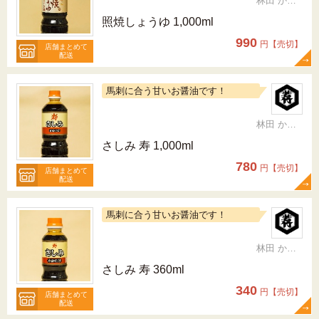
林田 かおり
照焼しょうゆ 1,000ml
990
円【売切】
店舗まとめて
配送
馬刺に合う甘いお醤油です！
林田 かおり
さしみ 寿 1,000ml
780
円【売切】
店舗まとめて
配送
馬刺に合う甘いお醤油です！
林田 かおり
さしみ 寿 360ml
340
円【売切】
店舗まとめて
配送