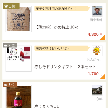
菓子や料理用の薄力粉です！
田中宏輔
【薄力粉】かめ特上 10kg
4,320
円
遠賀の物はおいしいよ♪
おんがっぴー
赤しそドリンクギフト ２本セット
1,700
円
永嶋
寿うまくち1Ｌ