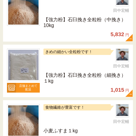
田中宏輔
【強力粉】石臼挽き全粒粉（中挽き）
10kg
5,832
円
きめの細かい全粒粉です！
田中宏輔
【強力粉】石臼挽き全粒粉（細挽き）
１kg
店舗まとめて
1,015
配送
円
食物繊維が豊富です！
田中宏輔
小麦ふすま１kg