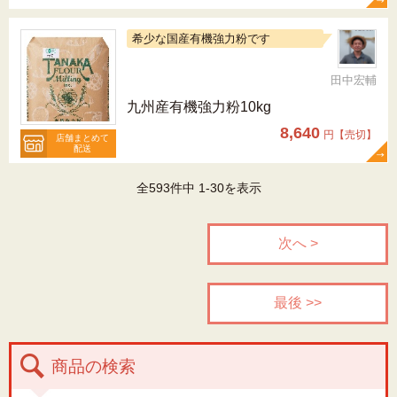
希少な国産有機強力粉です
田中宏輔
九州産有機強力粉10kg
8,640
円【売切】
店舗まとめて
配送
全593件中 1-30を表示
次へ >
最後 >>
商品の検索