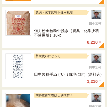
農薬・化学肥料不使用栽培
田中宏輔
強力粉全粒粉中挽き（農薬・化学肥料
不使用版）10kg
6,210
円
普段使いにどうぞ！
田中宏輔
田中製粉手ぬぐい（白地に紺）(送料込)
1,210
円
栄養豊富で香ばしさ抜群！
田中宏輔