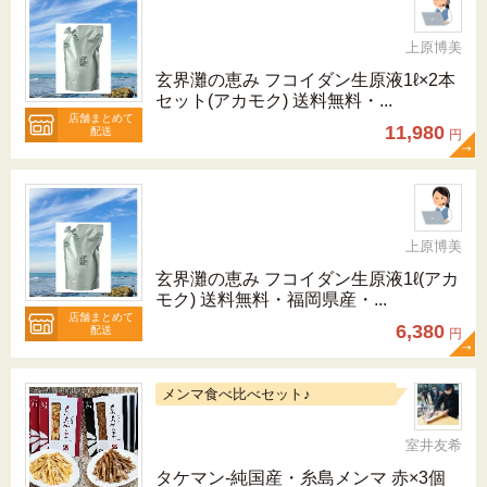
上原博美
玄界灘の恵み フコイダン生原液1ℓ×2本
セット(アカモク) 送料無料・...
店舗まとめて
11,980
配送
円
上原博美
玄界灘の恵み フコイダン生原液1ℓ(アカ
モク) 送料無料・福岡県産・...
店舗まとめて
6,380
配送
円
メンマ食べ比べセット♪
室井友希
タケマン-純国産・糸島メンマ 赤×3個