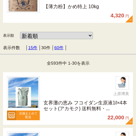
【薄力粉】かめ特上 10kg
4,320
円
表示順
表示件数 │
15件
│
30件
│
60件
│
全593件中 1-30を表示
上原博美
玄界灘の恵み フコイダン生原液1ℓ×4本
セット(アカモク) 送料無料・...
店舗まとめて
22,000
配送
円