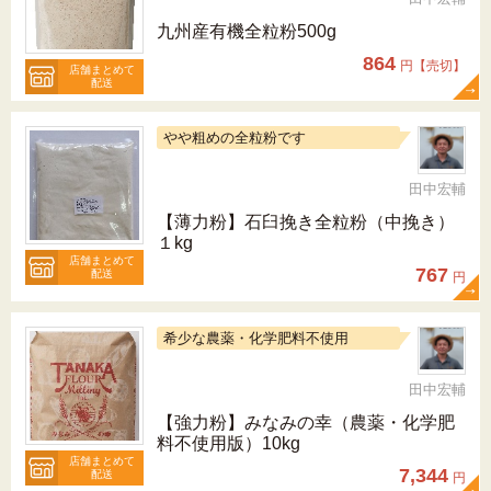
九州産有機全粒粉500g
864
円【売切】
店舗まとめて
配送
やや粗めの全粒粉です
田中宏輔
【薄力粉】石臼挽き全粒粉（中挽き）
１kg
店舗まとめて
767
配送
円
希少な農薬・化学肥料不使用
田中宏輔
【強力粉】みなみの幸（農薬・化学肥
料不使用版）10kg
店舗まとめて
7,344
配送
円