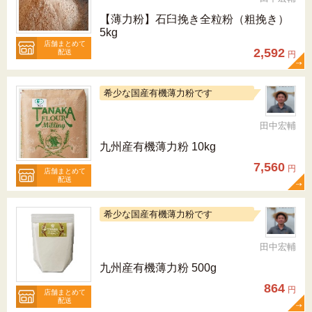
【薄力粉】石臼挽き全粒粉（粗挽き）
5kg
店舗まとめて
2,592
配送
円
希少な国産有機薄力粉です
田中宏輔
九州産有機薄力粉 10kg
7,560
円
店舗まとめて
配送
希少な国産有機薄力粉です
田中宏輔
九州産有機薄力粉 500g
864
円
店舗まとめて
配送