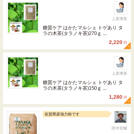
上原博美
糖質ケア はかたマルシェ トゲあり タ
ラの木茶(タラノキ茶)270ｇ ...
2,220
円
上原博美
糖質ケア はかたマルシェ トゲあり タ
ラの木茶(タラノキ茶)150ｇ ...
1,280
円
佐賀県産強力粉です
田中宏輔