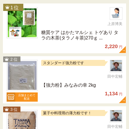
上原博美
糖質ケア はかたマルシェ トゲあり タ
ラの木茶(タラノキ茶)270ｇ ...
2,220
円
スタンダード強力粉です
田中宏輔
【強力粉】みなみの幸 2kg
1,134
円
店舗まとめて
配送
菓子や料理用の薄力粉です！
田中宏輔