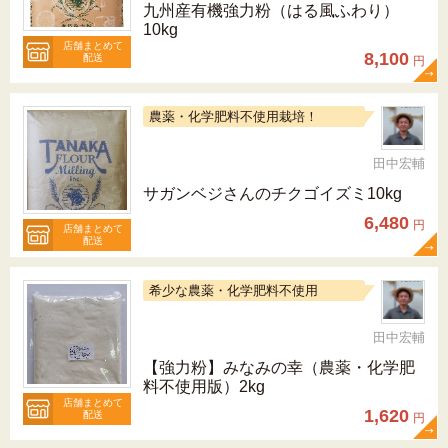
九州産有機強力粉（はる風ふわり）
10kg
店舗まとめて
8,100
配送
円
農薬・化学肥料不使用栽培！
田中宏輔
サガンベジさんのチクゴイズミ10kg
6,480
円
店舗まとめて
配送
希少な農薬・化学肥料不使用
田中宏輔
【強力粉】みなみの幸（農薬・化学肥
料不使用版）2kg
店舗まとめて
1,620
配送
円