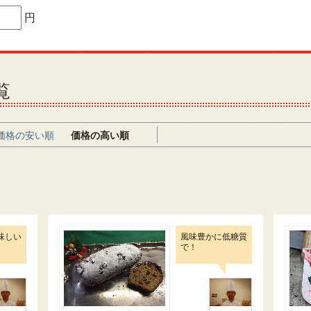
円
覧
価格の安い順
価格の高い順
味しい
風味豊かに低糖質
で！