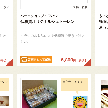
橋 敏和
岩橋 敏和
ベークショップイワハシ
もっ
低糖質オリジナルシュトーレン
福岡
おう
じわ
クラシカル製法のまま低糖質で焼き上げま
した。
6,800
【売切】
円【売切】
折りで
自信作です！！