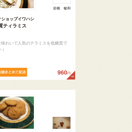
岩橋 敏和
クショップイワハシ
質ティラミス
な味わいで人気のテラミスを低糖質で
ぞ！
960
円