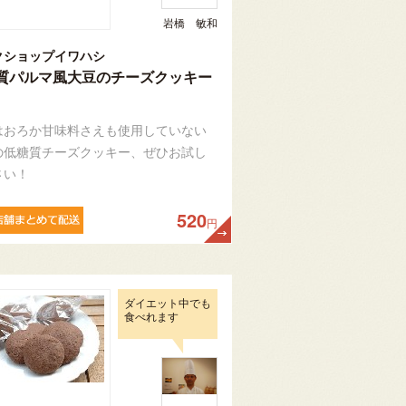
岩橋 敏和
クショップイワハシ
質パルマ風大豆のチーズクッキー
はおろか甘味料さえも使用していない
の低糖質チーズクッキー、ぜひお試し
さい！
520
円
ダイエット中でも
食べれます