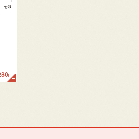
橋 敏和
280
円