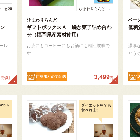
橋 敏和
ひまわりらんど おやま
ひまわりらんど
ベー
ン
ギフトボックスＡ 焼き菓子詰め合わ
低糖
せ（福岡県産素材使用)
ーレ
お茶にもコーヒーにもお酒にも相性抜群で
濃厚
す！
どう
3,499
【売切】
円
中でも
ダイエット中でも
食べれます