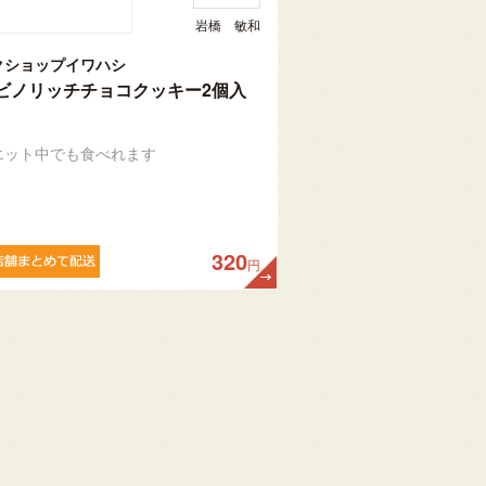
岩橋 敏和
クショップイワハシ
ビノリッチチョコクッキー2個入
エット中でも食べれます
320
円