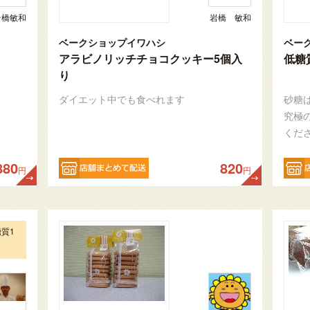
岩橋敏和
岩橋 敏和
ベークショップイワハシ
ベー
アラビノリッチチョコクッキー5個入
低糖
り
ダイエット中でも食べれます
砂糖
究極
くだ
880
820
円
円
質1