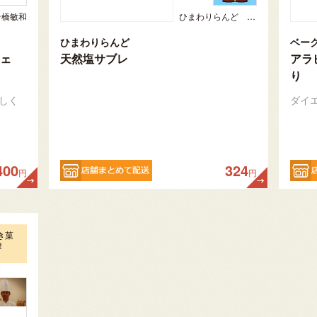
岩橋敏和
ひまわりらんど おやま
ひまわりらんど
ベー
ェ
天然塩サブレ
アラ
り
しく
ダイ
400
324
円
円
き菓
！