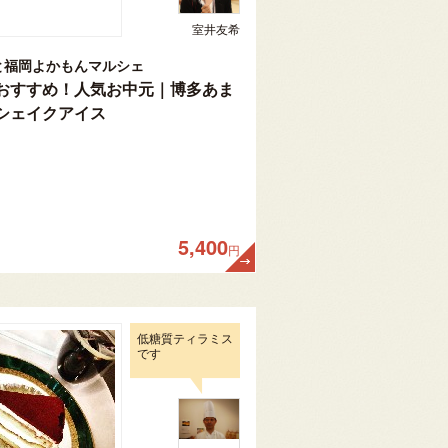
室井友希
と福岡よかもんマルシェ
おすすめ！人気お中元｜博多あま
シェイクアイス
5,400
円
低糖質ティラミス
です