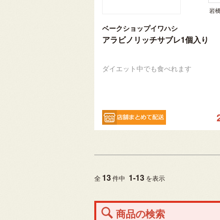
岩
ベークショップイワハシ
アラビノリッチサブレ1個入り
ダイエット中でも食べれます
13
1
-
13
全
件中
を表示
商品の検索