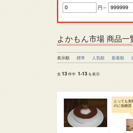
円～
よかもん市場 商品一
表示順
標準
人気順
新着順
13
1
-
13
全
件中
を表示
とっても美
のに低糖質