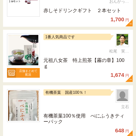
おんがっぴー
赤しそドリンクギフト ２本セット
1,700
円
1番人気商品です
松尾 実 （三十五代目、日本茶インストラクター）
元祖八女茶 特上煎茶【霧の章】100
ｇ
店舗まとめて
1,674
配送
円
有機茶葉 国産100％！
立石
有機茶葉100％使用 べにふうきティ
ーパック
648
円