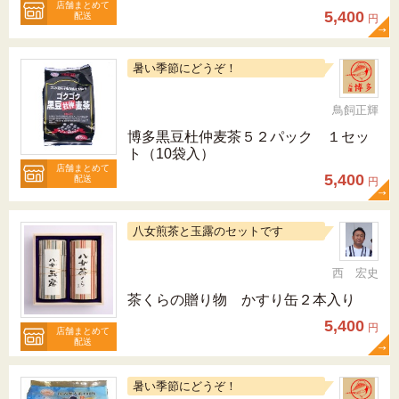
店舗まとめて
5,400
配送
円
暑い季節にどうぞ！
鳥飼正輝
博多黒豆杜仲麦茶５２パック １セッ
ト（10袋入）
店舗まとめて
5,400
配送
円
八女煎茶と玉露のセットです
西 宏史
茶くらの贈り物 かすり缶２本入り
5,400
円
店舗まとめて
配送
暑い季節にどうぞ！