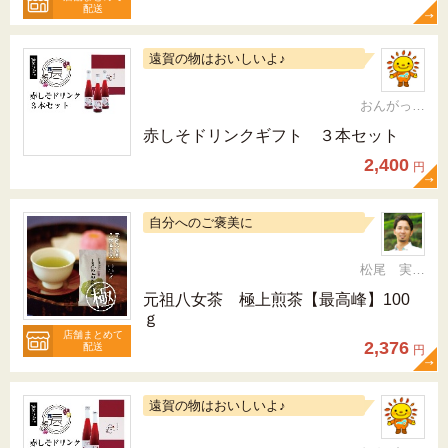
配送
遠賀の物はおいしいよ♪
おんがっぴー
赤しそドリンクギフト ３本セット
2,400
円
自分へのご褒美に
松尾 実 （三十五代目、日本茶インストラクター）
元祖八女茶 極上煎茶【最高峰】100
ｇ
店舗まとめて
2,376
配送
円
遠賀の物はおいしいよ♪