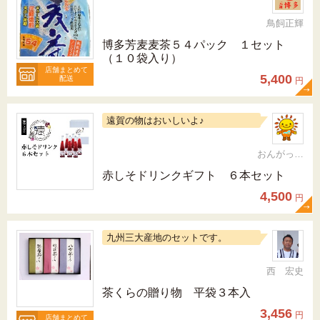
鳥飼正輝
博多芳麦麦茶５４パック １セット
（１０袋入り）
店舗まとめて
5,400
配送
円
遠賀の物はおいしいよ♪
おんがっぴー
赤しそドリンクギフト ６本セット
4,500
円
九州三大産地のセットです。
西 宏史
茶くらの贈り物 平袋３本入
3,456
円
店舗まとめて