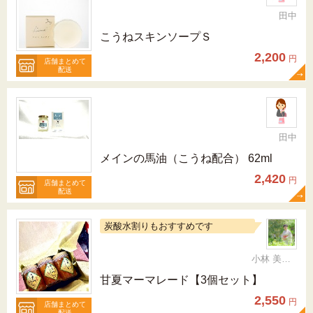
田中
こうねスキンソープＳ
2,200
円
店舗まとめて
配送
田中
メインの馬油（こうね配合） 62ml
2,420
円
店舗まとめて
配送
炭酸水割りもおすすめです
小林 美智代
甘夏マーマレード【3個セット】
2,550
円
店舗まとめて
配送