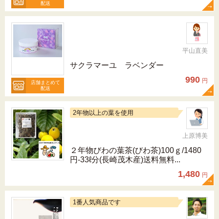
配送
平山直美
サクラマーユ ラベンダー
990
円
店舗まとめて
配送
2年物以上の葉を使用
上原博美
２年物びわの葉茶(びわ茶)100ｇ/1480
円-33ℓ分(長崎茂木産)送料無料...
1,480
円
1番人気商品です