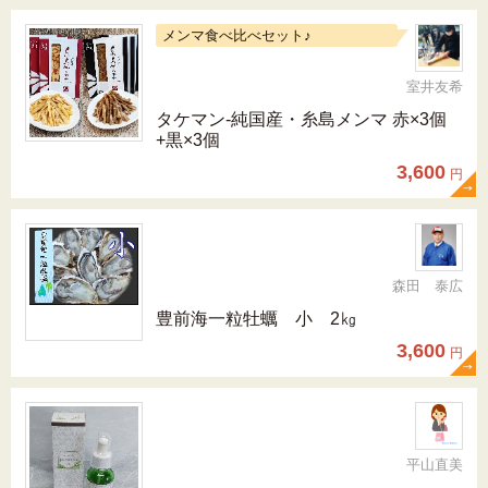
メンマ食べ比べセット♪
室井友希
タケマン-純国産・糸島メンマ 赤×3個
+黒×3個
3,600
円
森田 泰広
豊前海一粒牡蠣 小 2㎏
3,600
円
平山直美