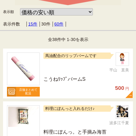
表示順
表示件数 │
15件
│
30件
│
60件
│
全38件中 1-30を表示
馬油配合のリップバームです
平山 直美
こうねﾘｯﾌﾟバームS
500
円
店舗まとめて
配送
料理にぽんっと入れるだけ♪
波多江千夏
料理にぽんっ。と手摘み海苔