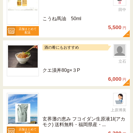
田中
こうね馬油 50ml
5,500
円
店舗まとめて
配送
酒の肴にもおすすめ
立石
クエ漬丼80g×３P
6,000
円
上原博美
玄界灘の恵み フコイダン生原液1ℓ(アカ
モク) 送料無料・福岡県産・...
店舗まとめて
配送