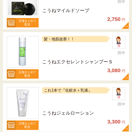
田中
こうねマイルドソープ
2,750
円
店舗まとめて
配送
髪・地肌改善！！
田中
こうねエクセレントシャンプーＳ
3,080
円
店舗まとめて
配送
これ1本で『化粧水＋乳液』
田中
こうねジェルローション
3,300
円
店舗まとめて
配送