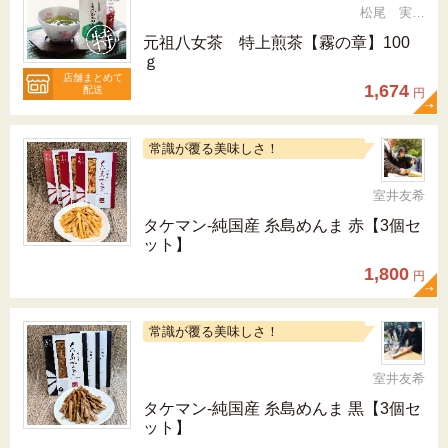
松尾 実 （三十五代目、日本茶インストラクター）
元祖八女茶 特上煎茶【霧の章】100
ｇ
店舗まとめて
1,674
配送
円
常識が覆る美味しさ！
室井友希
タケマン-純国産 糸島めんま 赤【3個セ
ット】
1,800
円
常識が覆る美味しさ！
室井友希
タケマン-純国産 糸島めんま 黒【3個セ
ット】