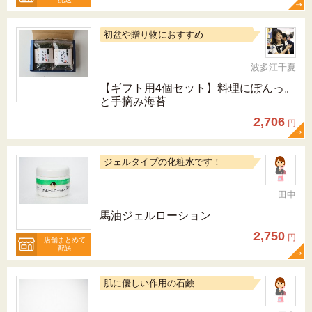
初盆や贈り物におすすめ
波多江千夏
【ギフト用4個セット】料理にぽんっ。
と手摘み海苔
2,706
円
ジェルタイプの化粧水です！
田中
馬油ジェルローション
2,750
円
店舗まとめて
配送
肌に優しい作用の石鹸