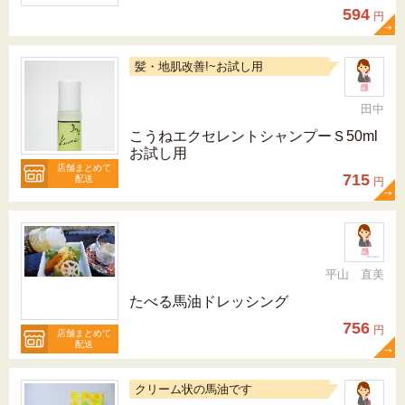
594
円
髪・地肌改善!~お試し用
田中
こうねエクセレントシャンプーＳ50ml
お試し用
店舗まとめて
715
配送
円
平山 直美
たべる馬油ドレッシング
756
円
店舗まとめて
配送
クリーム状の馬油です