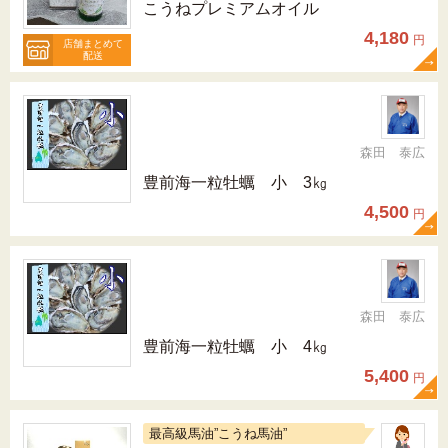
こうねプレミアムオイル
4,180
円
店舗まとめて
配送
森田 泰広
豊前海一粒牡蠣 小 3㎏
4,500
円
森田 泰広
豊前海一粒牡蠣 小 4㎏
5,400
円
最高級馬油”こうね馬油”