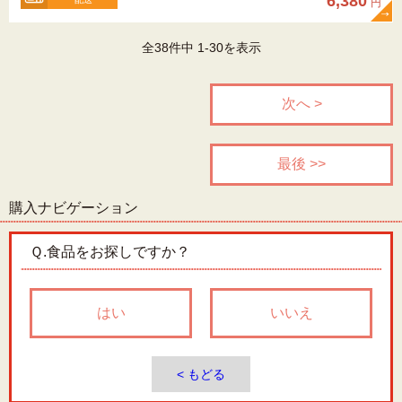
6,380
円
全38件中 1-30を表示
次へ >
最後 >>
購入ナビゲーション
Ｑ.
食品をお探しですか？
はい
いいえ
< もどる