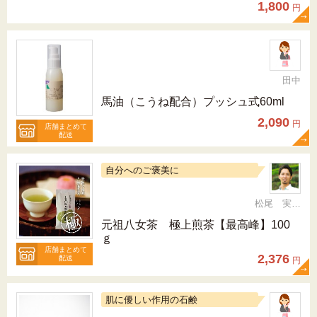
1,800
円
田中
馬油（こうね配合）プッシュ式60ml
2,090
円
店舗まとめて
配送
自分へのご褒美に
松尾 実 （三十五代目、日本茶インストラクター）
元祖八女茶 極上煎茶【最高峰】100
ｇ
店舗まとめて
2,376
配送
円
肌に優しい作用の石鹸