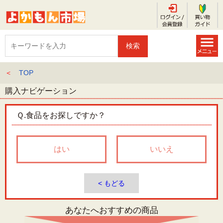
＜
TOP
購入ナビゲーション
Ｑ.
食品をお探しですか？
はい
いいえ
< もどる
あなたへおすすめの商品