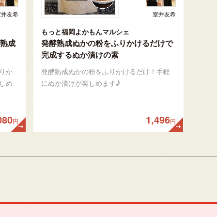
室井友希
室井友希
もっと福岡よかもんマルシェ
熟成
発酵熟成ぬかの粉をふりかけるだけで
完成するぬか漬けの素
りか
発酵熟成ぬかの粉をふりかけるだけ！手軽
しめ
にぬか漬けが楽しめます♪
080
1,496
円
円