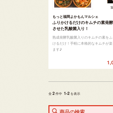
もっと福岡よかもんマルシェ
ふりかけるだけのキムチの素発酵
させた乳酸菌入り！
熟成発酵乳酸菌入りのキムチの素をふ
けるだけ！手軽に本格的なキムチが楽
ます♪
1,
2
1
-
2
全
件中
を表示
商品の検索