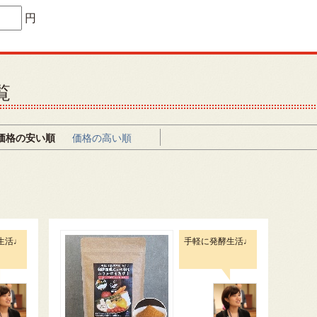
円
覧
価格の安い順
価格の高い順
生活♩
手軽に発酵生活♩