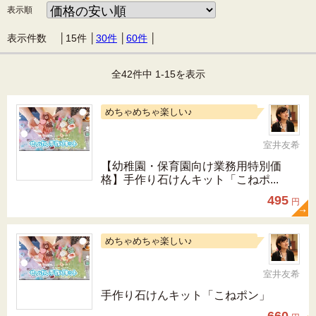
表示順
表示件数 │
15件
│
30件
│
60件
│
全42件中 1-15を表示
めちゃめちゃ楽しい♪
室井友希
【幼稚園・保育園向け業務用特別価
格】手作り石けんキット「こねポ...
495
円
めちゃめちゃ楽しい♪
室井友希
手作り石けんキット「こねポン」