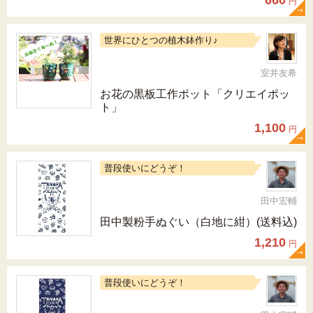
660
円
世界にひとつの植木鉢作り♪
室井友希
お花の黒板工作ポット「クリエイポッ
ト」
1,100
円
普段使いにどうぞ！
田中宏輔
田中製粉手ぬぐい（白地に紺）(送料込)
1,210
円
普段使いにどうぞ！