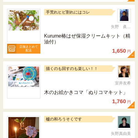
手荒れヒビ割れにはコレ
矢野 眞由美
Kurume椿はぜ保湿クリームキット（精
油付）
店舗まとめて
1,650
配送
円
描くのも回すのも楽しい！！
室井友希
木のお絵かきコマ「ぬりコマキット」
1,760
円
櫨の和ろうそくです
矢野真由美