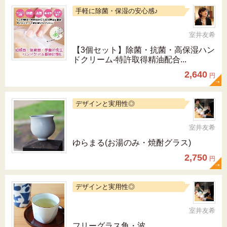
手軽に除菌・保湿の安心感♪
室井友希
【3個セット】除菌・抗菌・高保湿ハン
ドクリーム-特許取得精油配合...
2,640
円
デザインと実用性◎
室井友希
ゆらまる(お湯のみ・焼酎グラス)
2,750
円
デザインと実用性◎
室井友希
フリーグラス角・波