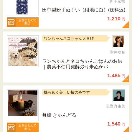
田中宏輔
田中製粉手ぬぐい（紺地に白）(送料込)
1,210
円
店舗まとめて
配送
ワンちゃんネコちゃん大喜び
室井友希
ワンちゃんとネコちゃんごはんのお供
｜農薬不使用発酵炒り米ぬかパ...
1,485
円
揺らめく美しい櫨の炎です
矢野真由美
眞櫨 きゃんどる
1,540
円
店舗まとめて
配送