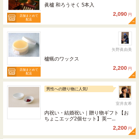
眞櫨 和ろうそく 5本入
2,090
円
店舗まとめて
配送
矢野眞由美
櫨蝋のワックス
2,200
円
店舗まとめて
配送
男性への贈り物に人気!
室井友希
内祝い・結婚祝い｜贈り物ギフト【お
ちょこエッグ2個セット】英一...
2,200
円