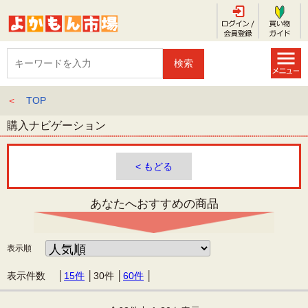
＜
TOP
購入ナビゲーション
< もどる
あなたへおすすめの商品
表示順
表示件数 │
15件
│
30件
│
60件
│