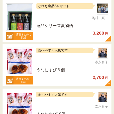
どれも逸品3本セット
奥村 真（ちか）
逸品シリーズ夏物語
3,208
円
店舗まとめて
配送
食べやすく人気です
森永育子
うなむすび６個
2,700
円
店舗まとめて
配送
食べやすく人気です
森永育子