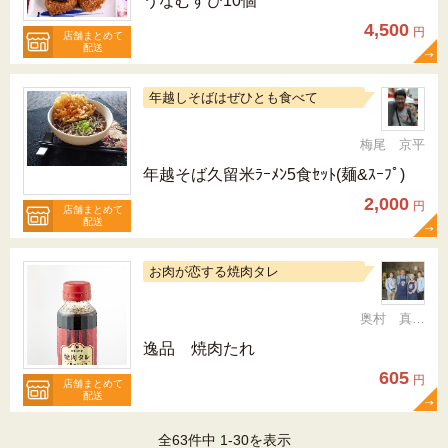
うなむすび10個
4,500
円
店舗まとめて
配送
年越しそばはぜひとも食べて
梅尾 京平
年越そば久留米ﾗｰﾒﾝ5食ｾｯﾄ(麺&ｽｰﾌﾟ)
2,000
円
店舗まとめて
配送
お肉が恋する焼肉タレ
奥村 真（ちか）
逸品 焼肉たれ
605
円
店舗まとめて
配送
全63件中 1-30を表示