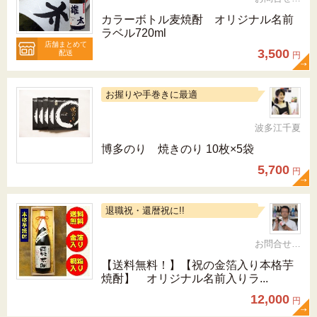
カラーボトル麦焼酎 オリジナル名前
ラベル720ml
店舗まとめて
3,500
配送
円
お握りや手巻きに最適
波多江千夏
博多のり 焼きのり 10枚×5袋
5,700
円
退職祝・還暦祝に!!
お問合せ 092-321-1597
【送料無料！】【祝の金箔入り本格芋
焼酎】 オリジナル名前入りラ...
12,000
円