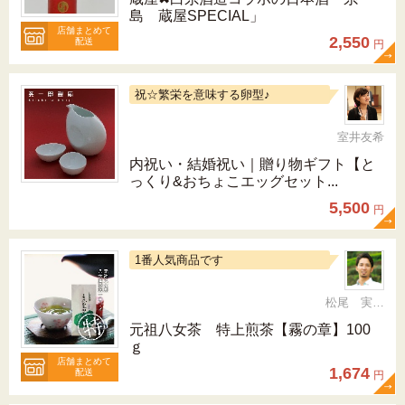
島 蔵屋SPECIAL」
店舗まとめて
2,550
配送
円
祝☆繁栄を意味する卵型♪
室井友希
内祝い・結婚祝い｜贈り物ギフト【と
っくり&おちょこエッグセット...
5,500
円
1番人気商品です
松尾 実 （三十五代目、日本茶インストラクター）
元祖八女茶 特上煎茶【霧の章】100
ｇ
店舗まとめて
1,674
配送
円