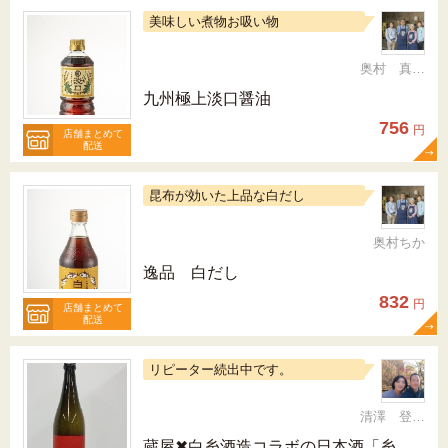
美味しい煮物お吸い物
奥村 真（ちか）
九州極上淡口醤油
756
円
店舗まとめて
配送
昆布が効いた上品な白だし
奥村ちか
逸品 白だし
832
円
店舗まとめて
配送
リピーター続出中です。
清澤 登希子
蔵屋✖白糸酒造コラボの日本酒「糸