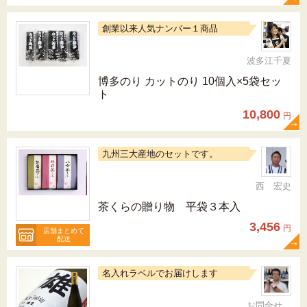
創業以来人気ナンバー１商品
波多江千夏
博多のり カットのり 10個入×5袋セッ
ト
10,800
円
九州三大産地のセットです。
西 宏史
茶くらの贈り物 平袋３本入
3,456
円
店舗まとめて
配送
名入れラベルでお届けします
お問合せ 092-321-1597