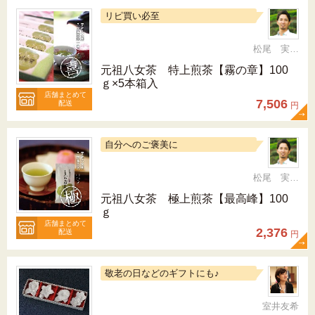
リピ買い必至
松尾 実 （三十五代目、日本茶インストラクター）
元祖八女茶 特上煎茶【霧の章】100
ｇ×5本箱入
店舗まとめて
7,506
配送
円
自分へのご褒美に
松尾 実 （三十五代目、日本茶インストラクター）
元祖八女茶 極上煎茶【最高峰】100
ｇ
店舗まとめて
2,376
配送
円
敬老の日などのギフトにも♪
室井友希