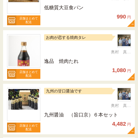
低糖質大豆食パン
990
円
店舗まとめて
配送
お肉が恋する焼肉タレ
奥村 真（ちか）
逸品 焼肉たれ
1,080
円
店舗まとめて
配送
九州の甘口醤油です
奥村 真（ちか）
九州醤油 （旨口京）６本セット
4,482
円
店舗まとめて
配送