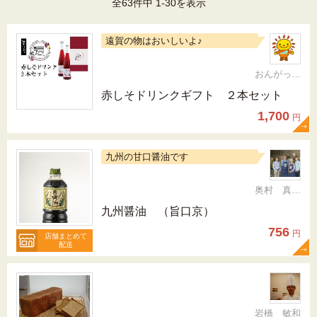
全63件中 1-30を表示
遠賀の物はおいしいよ♪
おんがっぴー
赤しそドリンクギフト ２本セット
1,700
円
九州の甘口醤油です
奥村 真（ちか）
九州醤油 （旨口京）
756
円
店舗まとめて
配送
岩橋 敏和