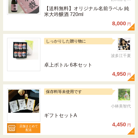
【送料無料】オリジナル名前ラベル 純
米大吟醸酒 720ml
8,000
円
しっかりした贈り物に
波多江千夏
卓上ボトル 6本セット
4,950
円
保存料等未使用です
小林美智代
ギフトセットA
4,450
円
店舗まとめて
配送