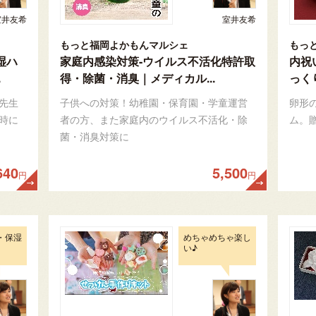
室井友希
室井友希
もっと福岡よかもんマルシェ
もっ
湿ハ
家庭内感染対策-ウイルス不活化特許取
内祝
.
得・除菌・消臭｜メディカル...
っく
先生
子供への対策！幼稚園・保育園・学童運営
卵形
時に
者の方、また家庭内のウイルス不活化・除
ム。
菌・消臭対策に
640
5,500
円
円
・保湿
めちゃめちゃ楽し
い♪