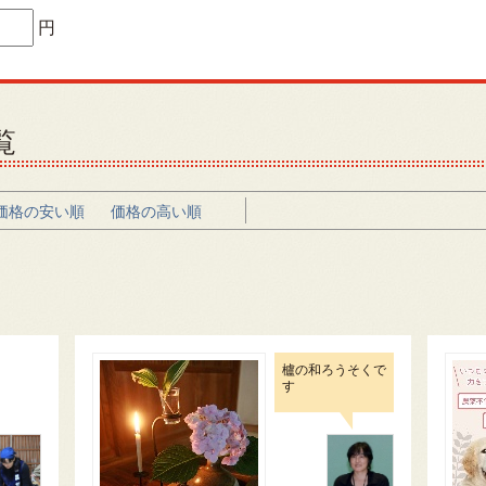
円
覧
価格の安い順
価格の高い順
櫨の和ろうそくで
す