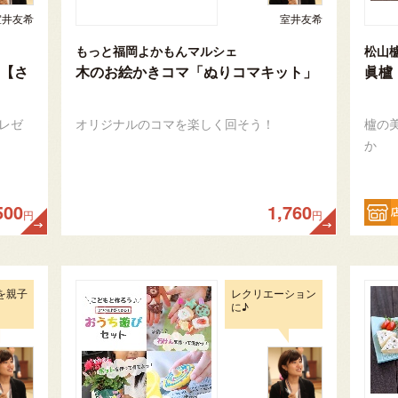
室井友希
室井友希
もっと福岡よかもんマルシェ
松山
【さ
木のお絵かきコマ「ぬりコマキット」
眞櫨
レゼ
オリジナルのコマを楽しく回そう！
櫨の
か
500
1,760
円
円
を親子
レクリエーション
に♪