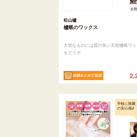
矢
松山櫨
櫨蝋のワックス
大切なものには質の良い天然櫨蝋ワッ
をどうぞ
2,
手軽に除菌
の安心感♪