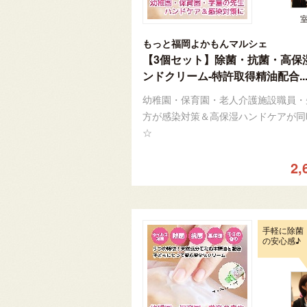
もっと福岡よかもんマルシェ
【3個セット】除菌・抗菌・高保
ンドクリーム-特許取得精油配合..
幼稚園・保育園・老人介護施設職員・
方が感染対策＆高保湿ハンドケアが同
☆
2,
手軽に除菌
の安心感♪