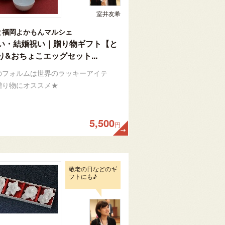
室井友希
と福岡よかもんマルシェ
い・結婚祝い｜贈り物ギフト【と
り&おちょこエッグセット...
のフォルムは世界のラッキーアイテ
贈り物にオススメ★
5,500
円
敬老の日などのギ
フトにも♪