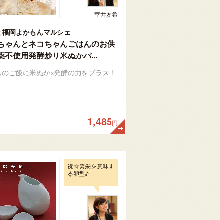
室井友希
と福岡よかもんマルシェ
ちゃんとネコちゃんごはんのお供
薬不使用発酵炒り米ぬかパ...
ものご飯に米ぬか×発酵の力をプラス！
1,485
円
祝☆繁栄を意味す
る卵型♪