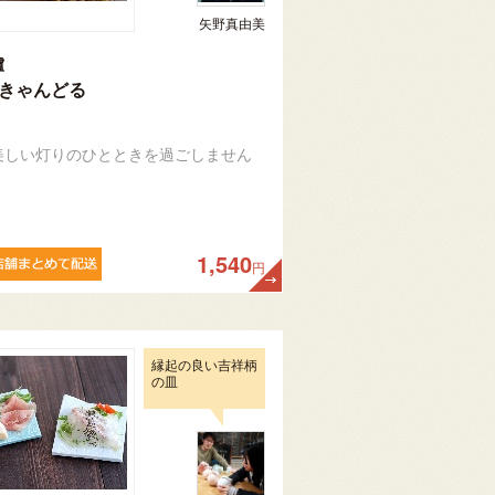
矢野真由美
櫨
 きゃんどる
美しい灯りのひとときを過ごしません
1,540
円
縁起の良い吉祥柄
の皿