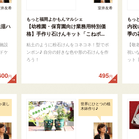
室井友希
室井友希
もっと福岡よかもんマルシェ
もっ
保湿ハ
【幼稚園・保育園向け業務用特別価
内祝
格】手作り石けんキット「こねポ...
季の
施設
粘土のように粉石けんをコネコネ！型でポ
【敬
ドケ
ンポン♪ 自分の好きな色や形の石けんを作
祝い
ろう！
ット
600
495
円
円
ゃ楽し
世界にひとつの植
木鉢作り♪