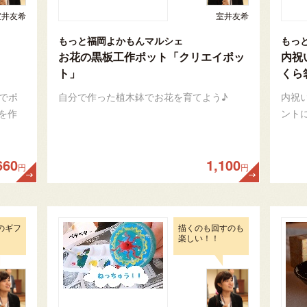
室井友希
室井友希
もっと福岡よかもんマルシェ
もっ
お花の黒板工作ポット「クリエイポッ
内祝
ト」
くら
でポ
自分で作った植木鉢でお花を育てよう♪
内祝
を作
ント
660
1,100
円
円
のギフ
描くのも回すのも
楽しい！！