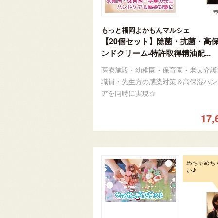
もっと福岡よかもんマルシェ
【20個セット】除菌・抗菌・高
ンドクリーム-特許取得精油配...
医療施設・幼稚園・保育園・老人介護
職員・先生方の感染対策＆高保湿ハン
アを同時に実現☆
17,
めちゃめち
い♪