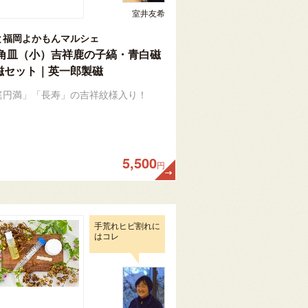
室井友希
と福岡よかもんマルシェ
角皿（小）吉祥鹿の子縞・青白磁
磁セット｜英一郎製磁
庭円満」「長寿」の吉祥紋様入り！
5,500
円
手荒れヒビ割れに
はコレ