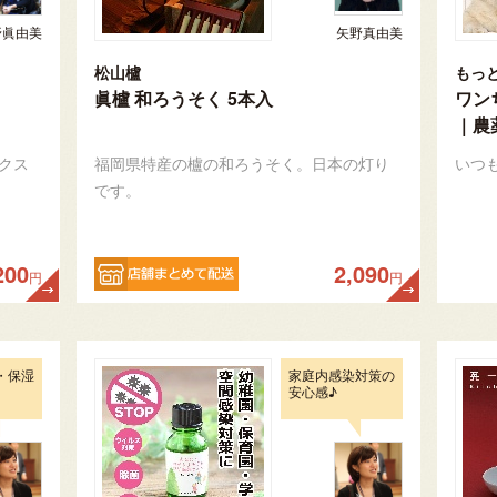
野眞由美
矢野真由美
松山櫨
もっ
眞櫨 和ろうそく 5本入
ワン
｜農
クス
福岡県特産の櫨の和ろうそく。日本の灯り
いつ
です。
200
2,090
円
円
・保湿
家庭内感染対策の
安心感♪