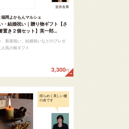
室井友希
と福岡よかもんマルシェ
い・結婚祝い｜贈り物ギフト【さ
箸置き２個セット】英一郎...
い、新築祝い、結婚祝いなどのプレゼ
に人気の桜ギフト
3,300
円
揺らめく美しい櫨
の炎です