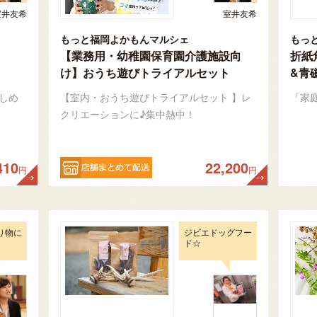
室井友希
室井友希
もっと福岡よかもんマルシェ
もっ
【業務用・幼稚園保育園介護施設向
折紙
け】おうち遊びトライアルセット
&青
しめ
【室内・おうち遊びトライアルセット 】レ
「家
クリエーションに♪集中熱中！
410
22,200
円
円
り物に
ジビエドッグフー
ド☆