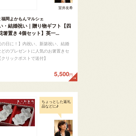
室井友希
と福岡よかもんマルシェ
い・結婚祝い｜贈り物ギフト【四
花箸置き 4個セット】英一...
老の日に！】内祝い、新築祝い、結婚
などのプレゼントに人気のお箸置きセ
【クリックポストで送付】
5,500
円
ちょっとした返礼
品などに♪