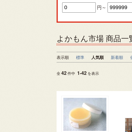
円～
よかもん市場 商品一
表示順
標準
人気順
新着順
42
1
-
42
全
件中
を表示