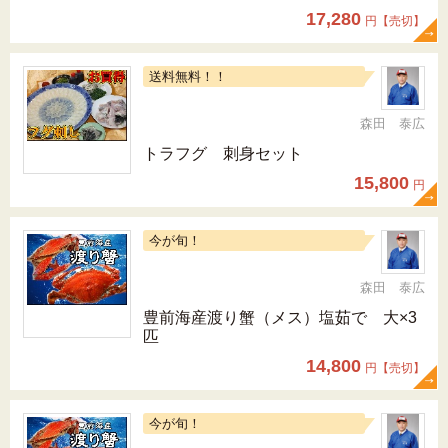
17,280
円【売切】
送料無料！！
森田 泰広
トラフグ 刺身セット
15,800
円
今が旬！
森田 泰広
豊前海産渡り蟹（メス）塩茹で 大×3
匹
14,800
円【売切】
今が旬！