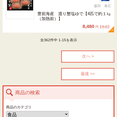
森田 泰広
豊前海産 渡り蟹塩ゆで【4匹で約１㎏
（加熱前）】
8,480
円【売切】
全362件中 1-15を表示
次へ >
最後 >>
商品の検索
商品のカテゴリ