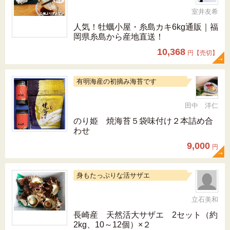
室井友希
人気！牡蠣小屋・糸島カキ6kg通販｜福
岡県糸島から産地直送！
10,368
円【売切】
有明海産の初摘み海苔です
田中 洋仁
のり姫 焼海苔５袋味付け２本詰め合
わせ
9,000
円
身もたっぷりな活サザエ
立石美和
長崎産 天然活大サザエ 2セット（約
2kg、10～12個）×２