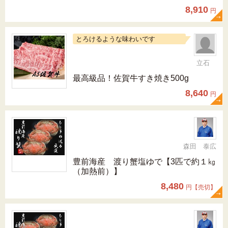
8,910
円
とろけるような味わいです
立石
最高級品！佐賀牛すき焼き500g
8,640
円
森田 泰広
豊前海産 渡り蟹塩ゆで【3匹で約１㎏
（加熱前）】
8,480
円【売切】