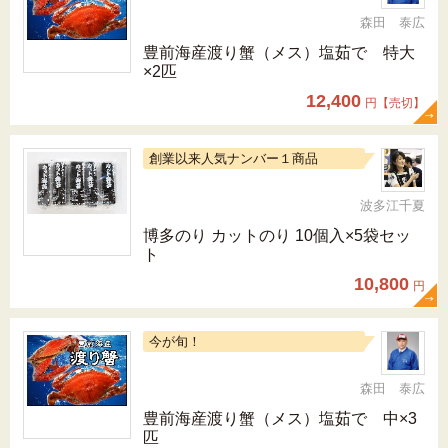
森田 泰広
豊前海産渡り蟹（メス）塩茹で 特大
×2匹
12,400
円【売切】
創業以来人気ナンバー１商品
波多江千夏
博多のり カットのり 10個入×5袋セッ
ト
10,800
円
今が旬！
森田 泰広
豊前海産渡り蟹（メス）塩茹で 中×3
匹