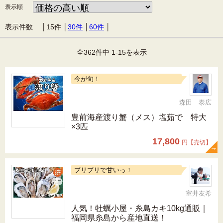
表示順
表示件数 │
15件
│
30件
│
60件
│
全362件中 1-15を表示
今が旬！
森田 泰広
豊前海産渡り蟹（メス）塩茹で 特大
×3匹
17,800
円【売切】
プリプリで甘いっ！
室井友希
人気！牡蠣小屋・糸島カキ10kg通販｜
福岡県糸島から産地直送！