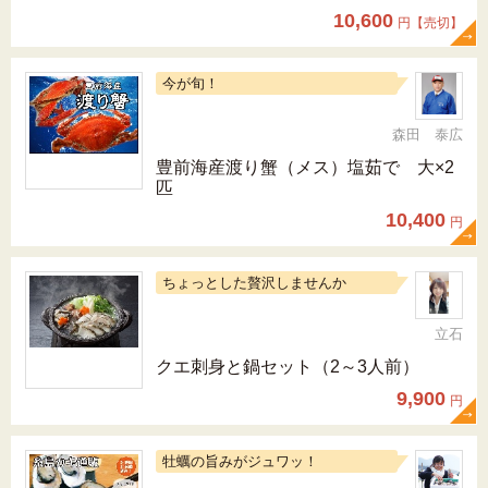
10,600
円【売切】
今が旬！
森田 泰広
豊前海産渡り蟹（メス）塩茹で 大×2
匹
10,400
円
ちょっとした贅沢しませんか
立石
クエ刺身と鍋セット（2～3人前）
9,900
円
牡蠣の旨みがジュワッ！