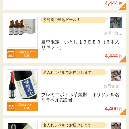
4,444
円
糸島発ご当地ビール！
清澤 登希子
夏季限定 いとしまＢＥＥＲ（６本入
りギフト）
店舗まとめて
4,444
配送
円
名入れラベルでお届けします
お問合せ 092-321-1597
プレミアボトル芋焼酎 オリジナル名
前ラベル720ml
店舗まとめて
4,400
配送
円
名入れラベルでお届けします