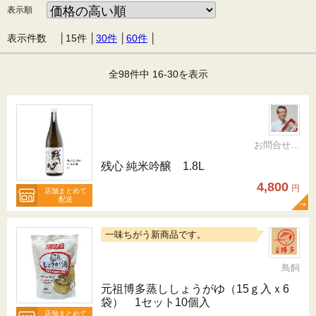
表示順
表示件数 │
15件
│
30件
│
60件
│
全98件中 16-30を表示
お問合せ先092-321-1597
残心 純米吟醸 1.8L
4,800
円
店舗まとめて
配送
一味ちがう新商品です。
鳥飼
元祖博多蒸ししょうがゆ（15ｇ入ｘ6
袋） 1セット10個入
店舗まとめて