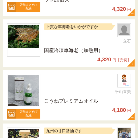
店舗まとめて
4,320
配送
円
上質な車海老をいかがですか
立石
国産冷凍車海老（加熱用）
4,320
円【売切】
平山直美
こうねプレミアムオイル
4,180
円
店舗まとめて
配送
九州の甘口醤油です