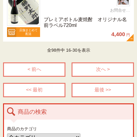
お問合せ 092-321-1597
プレミアボトル麦焼酎 オリジナル名
前ラベル720ml
店舗まとめて
4,400
配送
円
全98件中 16-30を表示
< 前へ
次へ >
<< 最初
最後 >>
商品の検索
商品のカテゴリ