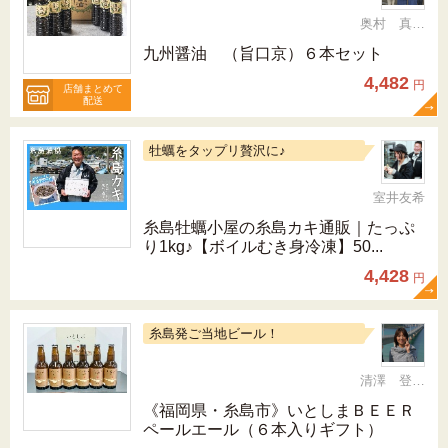
奥村 真（ちか）
九州醤油 （旨口京）６本セット
4,482
円
店舗まとめて
配送
牡蠣をタップリ贅沢に♪
室井友希
糸島牡蠣小屋の糸島カキ通販｜たっぷ
り1kg♪【ボイルむき身冷凍】50...
4,428
円
糸島発ご当地ビール！
清澤 登希子
《福岡県・糸島市》いとしまＢＥＥＲ
ペールエール（６本入りギフト）