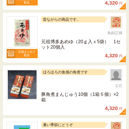
4,320
配送
円
昔ながらの商品です。
鳥飼正輝
元祖博多あめゆ（20ｇ入ｘ5袋） 1セ
ット20個入
店舗まとめて
4,320
配送
円
ほろほろの食感の角煮です
立石
豚角煮まんじゅう10個（1箱５個）×2
箱
4,320
円
暑い季節にどうぞ