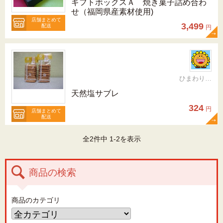
ギフトボックスＡ 焼き菓子詰め合わ
せ（福岡県産素材使用)
店舗まとめて
3,499
配送
円
ひまわりらんど おやま
天然塩サブレ
324
円
店舗まとめて
配送
全2件中 1-2を表示
商品の検索
商品のカテゴリ